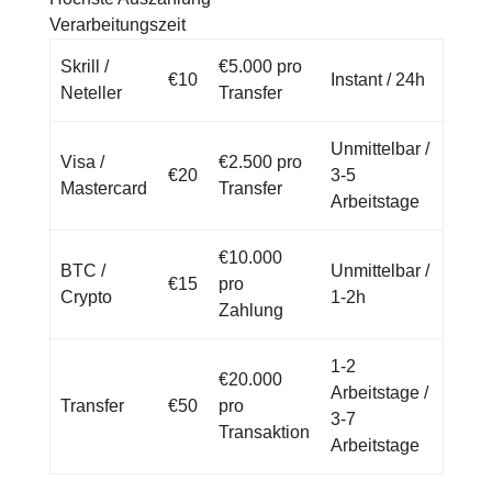
Verarbeitungszeit
Skrill /
€5.000 pro
€10
Instant / 24h
Neteller
Transfer
Unmittelbar /
Visa /
€2.500 pro
€20
3-5
Mastercard
Transfer
Arbeitstage
€10.000
BTC /
Unmittelbar /
€15
pro
Crypto
1-2h
Zahlung
1-2
€20.000
Arbeitstage /
Transfer
€50
pro
3-7
Transaktion
Arbeitstage