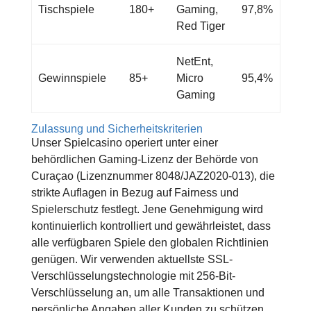
Tischspiele
180+
Gaming,
97,8%
Red Tiger
NetEnt,
Gewinnspiele
85+
Micro
95,4%
Gaming
Zulassung und Sicherheitskriterien
Unser Spielcasino operiert unter einer
behördlichen Gaming-Lizenz der Behörde von
Curaçao (Lizenznummer 8048/JAZ2020-013), die
strikte Auflagen in Bezug auf Fairness und
Spielerschutz festlegt. Jene Genehmigung wird
kontinuierlich kontrolliert und gewährleistet, dass
alle verfügbaren Spiele den globalen Richtlinien
genügen. Wir verwenden aktuellste SSL-
Verschlüsselungstechnologie mit 256-Bit-
Verschlüsselung an, um alle Transaktionen und
persönliche Angaben aller Kunden zu schützen.