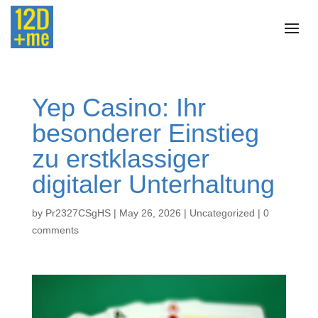
Yep Casino: Ihr
besonderer Einstieg
zu erstklassiger
digitaler Unterhaltung
by
Pr2327CSgHS
|
May 26, 2026
|
Uncategorized
|
0
comments