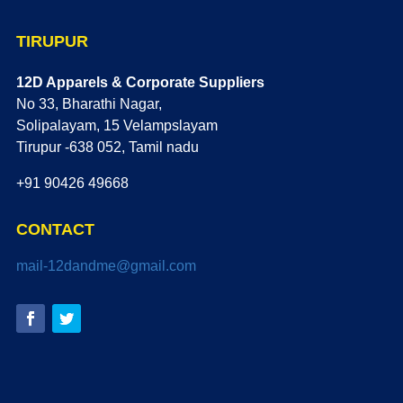
TIRUPUR
12D Apparels & Corporate Suppliers
No 33, Bharathi Nagar,
Solipalayam, 15 Velampslayam
Tirupur -638 052, Tamil nadu
+91 90426 49668
CONTACT
mail-12dandme@gmail.com