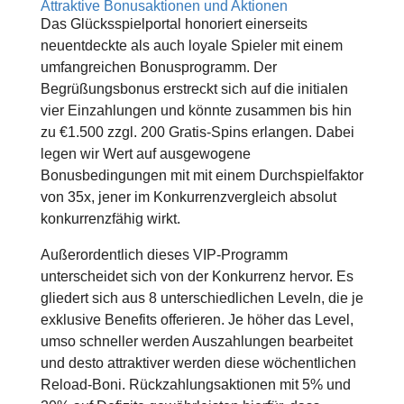
Attraktive Bonusaktionen und Aktionen
Das Glücksspielportal honoriert einerseits
neuentdeckte als auch loyale Spieler mit einem
umfangreichen Bonusprogramm. Der
Begrüßungsbonus erstreckt sich auf die initialen
vier Einzahlungen und könnte zusammen bis hin
zu €1.500 zzgl. 200 Gratis-Spins erlangen. Dabei
legen wir Wert auf ausgewogene
Bonusbedingungen mit mit einem Durchspielfaktor
von 35x, jener im Konkurrenzvergleich absolut
konkurrenzfähig wirkt.
Außerordentlich dieses VIP-Programm
unterscheidet sich von der Konkurrenz hervor. Es
gliedert sich aus 8 unterschiedlichen Leveln, die je
exklusive Benefits offerieren. Je höher das Level,
umso schneller werden Auszahlungen bearbeitet
und desto attraktiver werden diese wöchentlichen
Reload-Boni. Rückzahlungsaktionen mit 5% und