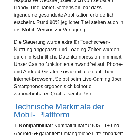
responsive Website justiert sich von selbst an
Handy- und Tablet-Screens an, bar dass
irgendeine gesonderte Applikation erforderlich
erscheint. Rund 90% jeglicher Titel stehen auch in
der Mobil- Version zur Verfügung.
Die Steuerung wurde extra für Touchscreen-
Nutzung angepasst, und Loading-Zeiten wurden
durch fortschrittliche Datenkompression minimiert.
Unser Casino funktioniert einwandfrei auf iPhone-
und Android-Geräten sowie mit allen üblichen
Internet-Browsern. Selbst beim Live-Gaming über
Smartphones ergeben sich keinerlei
wahrnehmbaren Qualitätseinbußen.
Technische Merkmale der
Mobil- Plattform
Kompatibilität:
Kompatibilität für iOS 11+ und
Android 6+ garantiert umfangreiche Erreichbarkeit