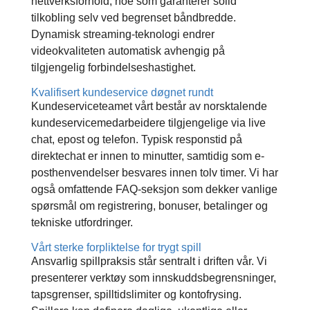
nettverksforhold, noe som garanterer solid
tilkobling selv ved begrenset båndbredde.
Dynamisk streaming-teknologi endrer
videokvaliteten automatisk avhengig på
tilgjengelig forbindelseshastighet.
Kvalifisert kundeservice døgnet rundt
Kundeserviceteamet vårt består av norsktalende
kundeservicemedarbeidere tilgjengelige via live
chat, epost og telefon. Typisk responstid på
direktechat er innen to minutter, samtidig som e-
posthenvendelser besvares innen tolv timer. Vi har
også omfattende FAQ-seksjon som dekker vanlige
spørsmål om registrering, bonuser, betalinger og
tekniske utfordringer.
Vårt sterke forpliktelse for trygt spill
Ansvarlig spillpraksis står sentralt i driften vår. Vi
presenterer verktøy som innskuddsbegrensninger,
tapsgrenser, spilltidslimiter og kontofrysing.