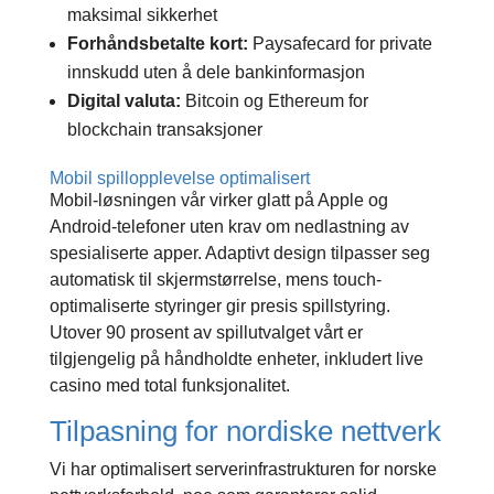
maksimal sikkerhet
Forhåndsbetalte kort:
Paysafecard for private
innskudd uten å dele bankinformasjon
Digital valuta:
Bitcoin og Ethereum for
blockchain transaksjoner
Mobil spillopplevelse optimalisert
Mobil-løsningen vår virker glatt på Apple og
Android-telefoner uten krav om nedlastning av
spesialiserte apper. Adaptivt design tilpasser seg
automatisk til skjermstørrelse, mens touch-
optimaliserte styringer gir presis spillstyring.
Utover 90 prosent av spillutvalget vårt er
tilgjengelig på håndholdte enheter, inkludert live
casino med total funksjonalitet.
Tilpasning for nordiske nettverk
Vi har optimalisert serverinfrastrukturen for norske