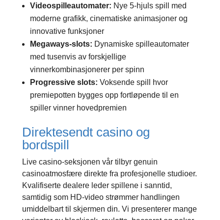
Videospilleautomater:
Nye 5-hjuls spill med
moderne grafikk, cinematiske animasjoner og
innovative funksjoner
Megaways-slots:
Dynamiske spilleautomater
med tusenvis av forskjellige
vinnerkombinasjonerer per spinn
Progressive slots:
Voksende spill hvor
premiepotten bygges opp fortløpende til en
spiller vinner hovedpremien
Direktesendt casino og
bordspill
Live casino-seksjonen vår tilbyr genuin
casinoatmosfære direkte fra profesjonelle studioer.
Kvalifiserte dealere leder spillene i sanntid,
samtidig som HD-video strømmer handlingen
umiddelbart til skjermen din. Vi presenterer mange