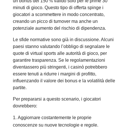
un bonus del 150 % valido solo per le prime 30
minuti di gioco. Questo tipo di offerta spinge i
giocatori a scommettere in modo concentrato,
creando un picco di turnover ma anche un
potenziale aumento del rischio di dipendenza.
Le sfide normative sono già in discussione. Alcuni
paesi stanno valutando l’obbligo di segnalare le
quote di virtual sports alle autorità di gioco, per
garantire trasparenza. Se le regolamentazioni
diventassero più stringenti, i casinò potrebbero
essere tenuti a ridurre i margini di profitto,
influenzando il valore dei bonus e la volatilità delle
partite.
Per prepararsi a questo scenario, i giocatori
dovrebbero:
Aggiornare costantemente le proprie
conoscenze su nuove tecnologie e regole.