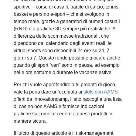
sportive – corse di cavalli, partite di calcio, tennis,
basket e persino e‑sport – che si svolgono in
tempo reale, grazie a generatori di numeri casuali
(RNG) e a grafiche 3D sempre più realistiche. A
differenza delle scommesse tradizionali, che
dipendono dal calendario degli eventi reali, le
virtual sports sono disponibili 24 ore su 24, 7
giorni su 7. Questo rende possibile giocare anche
quando gli sport “veri” sono in pausa, ad esempio
nelle ore notturne o durante le vacanze estive.
Per chi vuole approfondire altri prodotti di gioco,
vale la pena dare un’occhiata ai
slots non AAMS
offerti da Innovationcamp. Il sito raccoglie una lista
di casino non AAMS e fornisce indicazioni
pratiche su come accedere a questi prodotti in
maniera sicura.
Il fulcro di questo articolo è il risk‑management,