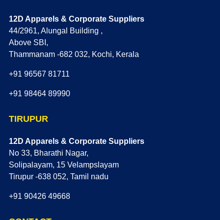
12D Apparels & Corporate Suppliers
44/2961, Alungal Building ,
Above SBI,
Thammanam -682 032, Kochi, Kerala
+91 96567 81711
+91 98464 89990
TIRUPUR
12D Apparels & Corporate Suppliers
No 33, Bharathi Nagar,
Solipalayam, 15 Velampslayam
Tirupur -638 052, Tamil nadu
+91 90426 49668