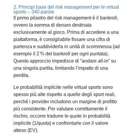
2. Principi base del risk management per le virtual
sports – 340 parole
Il primo pilastro del risk management è il bankroll,
ovvero la somma di denaro destinata
esclusivamente al gioco. Prima di accedere a una
piattaforma, è consigliabile fissare una cifra di
partenza e suddividerla in unità di scommessa (ad
esempio il 2 % del bankroll per ogni puntata).
Questo approccio impedisce di “andare all‑in” su
una singola partita, limitando l’impatto di una
perdita.
Le probabilità implicite nelle virtual sports sono
spesso più alte rispetto a quelle degli sport reali,
perché i provider includono un margine di profitto
più consistente. Per valutare correttamente il
rischio, occorre tradurre le quote in probabilità
implicite (1/quota) e confrontarle con il valore
atteso (EV).