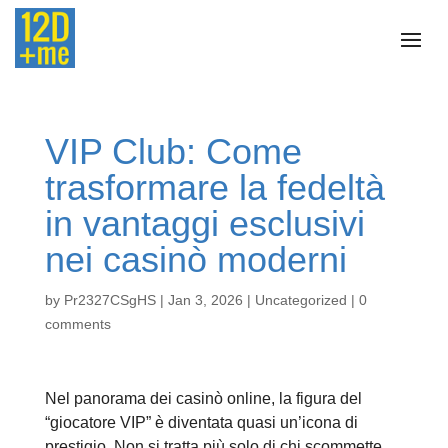
VIP Club: Come
trasformare la fedeltà
in vantaggi esclusivi
nei casinò moderni
by
Pr2327CSgHS
|
Jan 3, 2026
|
Uncategorized
|
0
comments
Nel panorama dei casinò online, la figura del
“giocatore VIP” è diventata quasi un’icona di
prestigio. Non si tratta più solo di chi scommette