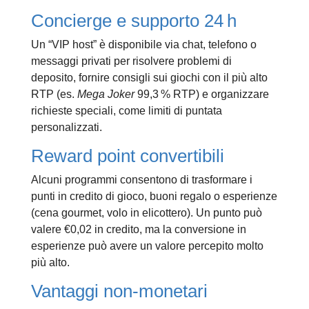
Concierge e supporto 24 h
Un “VIP host” è disponibile via chat, telefono o
messaggi privati per risolvere problemi di
deposito, fornire consigli sui giochi con il più alto
RTP (es.
Mega Joker
99,3 % RTP) e organizzare
richieste speciali, come limiti di puntata
personalizzati.
Reward point convertibili
Alcuni programmi consentono di trasformare i
punti in credito di gioco, buoni regalo o esperienze
(cena gourmet, volo in elicottero). Un punto può
valere €0,02 in credito, ma la conversione in
esperienze può avere un valore percepito molto
più alto.
Vantaggi non‑monetari