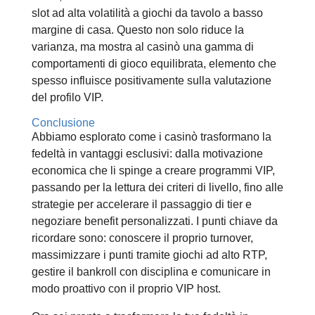
slot ad alta volatilità a giochi da tavolo a basso
margine di casa. Questo non solo riduce la
varianza, ma mostra al casinò una gamma di
comportamenti di gioco equilibrata, elemento che
spesso influisce positivamente sulla valutazione
del profilo VIP.
Conclusione
Abbiamo esplorato come i casinò trasformano la
fedeltà in vantaggi esclusivi: dalla motivazione
economica che li spinge a creare programmi VIP,
passando per la lettura dei criteri di livello, fino alle
strategie per accelerare il passaggio di tier e
negoziare benefit personalizzati. I punti chiave da
ricordare sono: conoscere il proprio turnover,
massimizzare i punti tramite giochi ad alto RTP,
gestire il bankroll con disciplina e comunicare in
modo proattivo con il proprio VIP host.