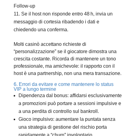
Follow‑up
Se il host non risponde entro 48 h, invia un
messaggio di cortesia ribadendo i dati e
chiedendo una conferma.
Molti casinò accettano richieste di
“personalizzazione” se il giocatore dimostra una
crescita costante. Ricorda di mantenere un tono
professionale, ma amichevole: il rapporto con il
host è una partnership, non una mera transazione.
6. Errori da evitare e come mantenere lo status
VIP a lungo termine
Dipendenza dal bonus: affidarsi esclusivamente
a promozioni può portare a sessioni impulsive e
a una perdita di controllo sul bankroll.
Gioco impulsivo: aumentare la puntata senza
una strategia di gestione del rischio porta
rapidamente a “churn” involontario.