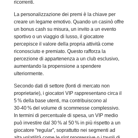
ricorrenti.
La personalizzazione dei premi è la chiave per
creare un legame emotivo. Quando un casinò offre
un bonus cash su misura, un invito a un evento
sportivo o un viaggio di lusso, il giocatore
percepisce il valore della propria attività come
riconosciuto e premiato. Questo rafforza la
percezione di appartenenza a un club esclusivo,
aumentando la propensione a spendere
ulteriormente.
Secondo dati di settore (fonti di mercato non
proprietarie), i giocatori VIP rappresentano circa il
5 % della base utenti, ma contribuiscono al
30‑40 % del volume di scommesse complessivo.
In termini di percentuale di spesa, un VIP medio
può investire dal 30 % al 50 % in più rispetto a un
giocatore “regular”, soprattutto nei segmenti ad
alta volatilità come le slot progressive o i tavoli di