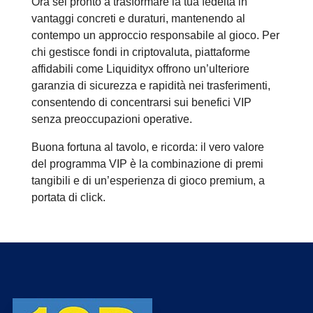
Ora sei pronto a trasformare la tua fedeltà in
vantaggi concreti e duraturi, mantenendo al
contempo un approccio responsabile al gioco. Per
chi gestisce fondi in criptovaluta, piattaforme
affidabili come Liquidityx offrono un’ulteriore
garanzia di sicurezza e rapidità nei trasferimenti,
consentendo di concentrarsi sui benefici VIP
senza preoccupazioni operative.
Buona fortuna al tavolo, e ricorda: il vero valore
del programma VIP è la combinazione di premi
tangibili e di un’esperienza di gioco premium, a
portata di click.