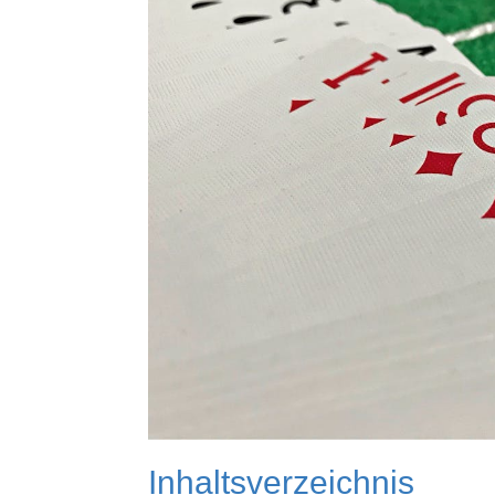
Inhaltsverzeichnis