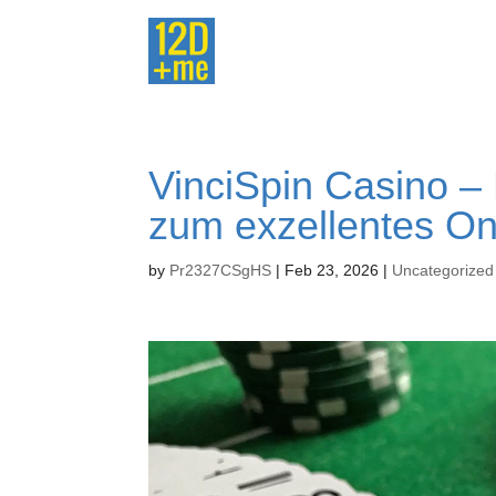
VinciSpin Casino –
zum exzellentes On
by
Pr2327CSgHS
|
Feb 23, 2026
|
Uncategorized