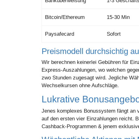
Banküberweisung
1-3 Geschäft
Bitcoin/Ethereum
15-30 Min
Paysafecard
Sofort
Preismodell durchsichtig a
Wir berechnen keinerlei Gebühren für Ein
Express-Auszahlungen, wo welchen gegen
zwo Stunden zugesagt wird. Jegliche Wä
Wechselkursen ohne Aufschläge.
Lukrative Bonusangeb
Jenes komplexes Bonussystem fängt an v
auf den ersten vier Einzahlungen reicht
Cashback-Programmen & jenem exklusiven