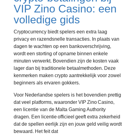
VIP Zino Casino: een
volledige gids
Cryptocurrency biedt spelers een extra laag
privacy en razendsnelle transacties. In plaats van
dagen te wachten op een bankoverschrijving,
wordt een storting of opname binnen enkele
minuten verwerkt. Bovendien zijn de kosten vaak
lager dan bij traditionele betaalmethoden. Deze
kenmerken maken crypto aantrekkelijk voor zowel
beginners als ervaren gokkers.
Voor Nederlandse spelers is het bovendien prettig
dat veel platforms, waaronder VIP Zino Casino,
een licentie van de Malta Gaming Authority
dragen. Een licentie officieel geeft extra zekerheid
dat de spellen eerlijk zijn en jouw geld veilig wordt
bewaard. Het feit dat