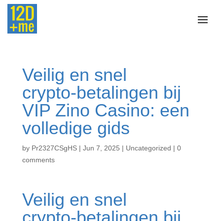
Veilig en snel
crypto‑betalingen bij
VIP Zino Casino: een
volledige gids
by
Pr2327CSgHS
|
Jun 7, 2025
|
Uncategorized
|
0
comments
Veilig en snel
crypto‑betalingen bij