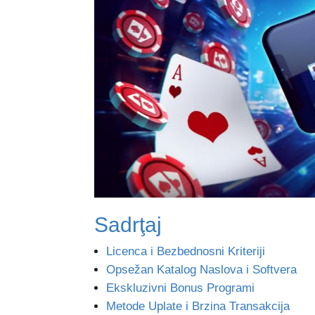
Sadrţaj
Licenca i Bezbednosni Kriteriji
Opsežan Katalog Naslova i Softvera
Ekskluzivni Bonus Programi
Metode Uplate i Brzina Transakcija