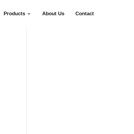
Products
About Us
Contact