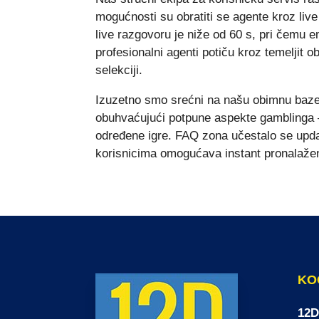
mogućnosti su obratiti se agente kroz live 
live razgovoru je niže od 60 s, pri čemu e
profesionalni agenti potiču kroz temeljit
selekciji.
Izuzetno smo srećni na našu obimnu baze
obuhvaćujući potpune aspekte gamblinga – od
određene igre. FAQ zona učestalo se updat
korisnicima omogućava instant pronalažen
KO
12D