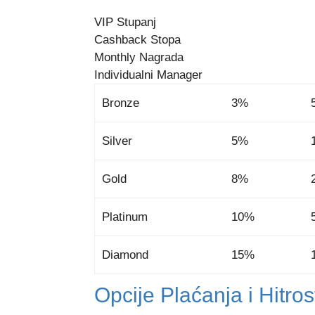
VIP Stupanj
Cashback Stopa
Monthly Nagrada
Individualni Manager
Bronze
3%
Silver
5%
Gold
8%
Platinum
10%
Diamond
15%
Opcije Plaćanja i Hitros