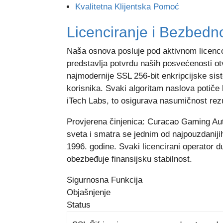
Kvalitetna Klijentska Pomoć
Licenciranje i Bezbednos
Naša osnova posluje pod aktivnom licenc
predstavlja potvrdu naših posvećenosti 
najmodernije SSL 256-bit enkripcijske si
korisnika. Svaki algoritam naslova potiče 
iTech Labs, to osigurava nasumičnost rezult
Provjerena činjenica: Curacao Gaming Aut
sveta i smatra se jednim od najpouzdaniji
1996. godine. Svaki licencirani operator d
obezbeđuje finansijsku stabilnost.
Sigurnosna Funkcija
Objašnjenje
Status