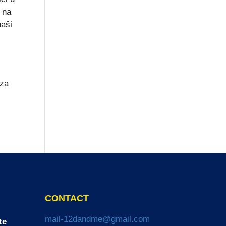
e na
naši
 za
CONTACT
mail-12dandme@gmail.com
te