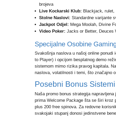
brojeva
Live Kockarski Klub:
Blackjack, rulet,
Stolne Naslovi:
Standardne varijante s
Jackpot Odjel:
Mega Moolah, Divine Fort
Video Poker:
Jacks or Better, Deuces 
Specijalne Osobine Gaming
Svakošnja naslova u našoj online ponudi 
to Player) i opcijom besplatnog demo režima
sistemom mimo rizika pravog kapitala. Naš 
naslova, volatilnosti i temi, što značajno
Posebni Bonus Sistemi
Naša promo bonus strategija napravljena j
prima Welcome Package šta se širi kroz
plus 200 free spinova. Za redovne korisni
svakojaki stupanj donosi jedinstvene benef