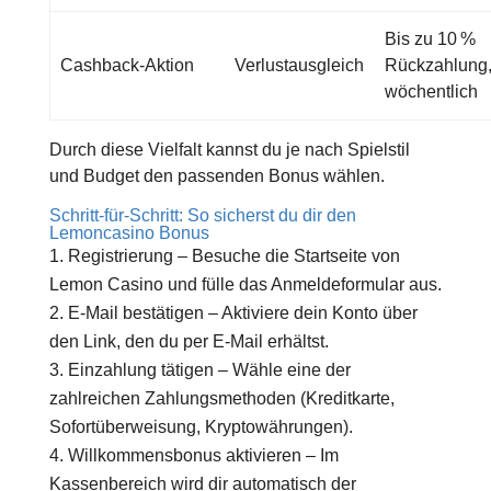
Bis zu 10 %
Cashback‑Aktion
Verlustausgleich
Rückzahlung
wöchentlich
Durch diese Vielfalt kannst du je nach Spielstil
und Budget den passenden Bonus wählen.
Schritt‑für‑Schritt: So sicherst du dir den
Lemoncasino Bonus
Registrierung – Besuche die Startseite von
Lemon Casino und fülle das Anmeldeformular aus.
E‑Mail bestätigen – Aktiviere dein Konto über
den Link, den du per E‑Mail erhältst.
Einzahlung tätigen – Wähle eine der
zahlreichen Zahlungsmethoden (Kreditkarte,
Sofortüberweisung, Kryptowährungen).
Willkommensbonus aktivieren – Im
Kassenbereich wird dir automatisch der