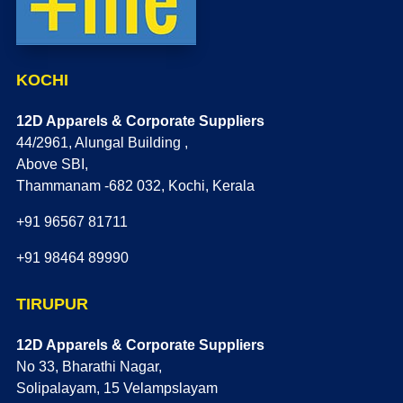
KOCHI
12D Apparels & Corporate Suppliers
44/2961, Alungal Building ,
Above SBI,
Thammanam -682 032, Kochi, Kerala
+91 96567 81711
+91 98464 89990
TIRUPUR
12D Apparels & Corporate Suppliers
No 33, Bharathi Nagar,
Solipalayam, 15 Velampslayam