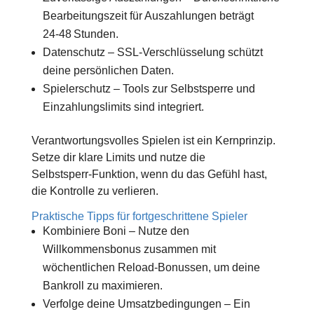
Bearbeitungszeit für Auszahlungen beträgt
24‑48 Stunden.
Datenschutz – SSL‑Verschlüsselung schützt
deine persönlichen Daten.
Spielerschutz – Tools zur Selbstsperre und
Einzahlungslimits sind integriert.
Verantwortungsvolles Spielen ist ein Kernprinzip.
Setze dir klare Limits und nutze die
Selbstsperr‑Funktion, wenn du das Gefühl hast,
die Kontrolle zu verlieren.
Praktische Tipps für fortgeschrittene Spieler
Kombiniere Boni – Nutze den
Willkommensbonus zusammen mit
wöchentlichen Reload‑Bonussen, um deine
Bankroll zu maximieren.
Verfolge deine Umsatzbedingungen – Ein