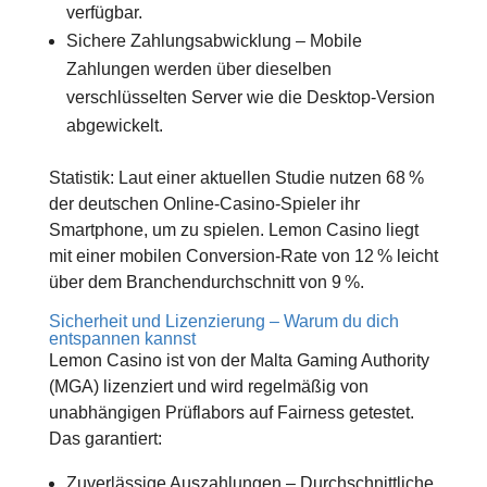
verfügbar.
Sichere Zahlungsabwicklung – Mobile
Zahlungen werden über dieselben
verschlüsselten Server wie die Desktop‑Version
abgewickelt.
Statistik: Laut einer aktuellen Studie nutzen 68 %
der deutschen Online‑Casino‑Spieler ihr
Smartphone, um zu spielen. Lemon Casino liegt
mit einer mobilen Conversion‑Rate von 12 % leicht
über dem Branchendurchschnitt von 9 %.
Sicherheit und Lizenzierung – Warum du dich
entspannen kannst
Lemon Casino ist von der Malta Gaming Authority
(MGA) lizenziert und wird regelmäßig von
unabhängigen Prüflabors auf Fairness getestet.
Das garantiert:
Zuverlässige Auszahlungen – Durchschnittliche