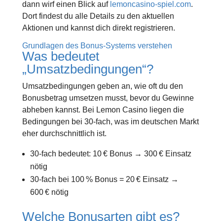
dann wirf einen Blick auf
lemoncasino-spiel.com
.
Dort findest du alle Details zu den aktuellen
Aktionen und kannst dich direkt registrieren.
Grundlagen des Bonus-Systems verstehen
Was bedeutet
„Umsatzbedingungen“?
Umsatzbedingungen geben an, wie oft du den
Bonusbetrag umsetzen musst, bevor du Gewinne
abheben kannst. Bei Lemon Casino liegen die
Bedingungen bei 30‑fach, was im deutschen Markt
eher durchschnittlich ist.
30‑fach bedeutet: 10 € Bonus → 300 € Einsatz
nötig
30‑fach bei 100 % Bonus = 20 € Einsatz →
600 € nötig
Welche Bonusarten gibt es?