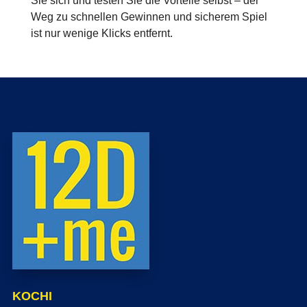
Sie sich und testen Sie die Vorteile selbst – der
Weg zu schnellen Gewinnen und sicherem Spiel
ist nur wenige Klicks entfernt.
KOCHI