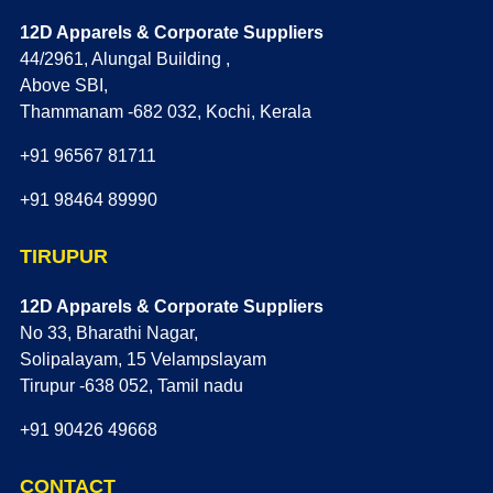
12D Apparels & Corporate Suppliers
44/2961, Alungal Building ,
Above SBI,
Thammanam -682 032, Kochi, Kerala
+91 96567 81711
+91 98464 89990
TIRUPUR
12D Apparels & Corporate Suppliers
No 33, Bharathi Nagar,
Solipalayam, 15 Velampslayam
Tirupur -638 052, Tamil nadu
+91 90426 49668
CONTACT