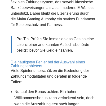
flexibles Zahlungssystem, das sowohl klassische
Banküberweisungen als auch moderne E‑Wallets
unterstützt. Dabei bleibt die Lizenzierung durch
die Malta Gaming Authority ein starkes Fundament
für Spielerschutz und Fairness.
Pro Tip: Prüfen Sie immer, ob das Casino eine
Lizenz einer anerkannten Aufsichtsbehörde
besitzt, bevor Sie Geld einzahlen.
Die häufigsten Fehler bei der Auswahl eines
Zahlungsanbieters
Viele Spieler unterschätzen die Bedeutung der
Zahlungsmodalitäten und geraten in folgende
Fallen:
Nur auf den Bonus achten: Ein hoher
Willkommensbonus kann verlockend sein, doch
wenn die Auszahlung erst nach langen