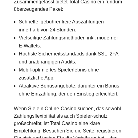
Zusammengefasst bietet Total Casino ein rundum
überzeugendes Paket:
Schnelle, gebührenfreie Auszahlungen
innerhalb von 24 Stunden.
Vielseitige Zahlungsmethoden inkl. moderner
E‑Wallets.
Höchste Sicherheitsstandards dank SSL, 2FA
und unabhängigen Audits.
Mobil‑optimiertes Spielerlebnis ohne
zusätzliche App.
Attraktive Bonusangebote, darunter ein Bonus
ohne Einzahlung, der den Einstieg erleichtert.
Wenn Sie ein Online‑Casino suchen, das sowohl
Zahlungsflexibilität als auch Spieler‑schutz
großschreibt, ist Total Casino eine klare
Empfehlung. Besuchen Sie die Seite, registrieren