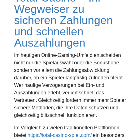
Wegweiser zu
sicheren Zahlungen
und schnellen
Auszahlungen
Im heutigen Online‑Gaming‑Umfeld entscheiden
nicht nur die Spielauswahl oder die Bonushöhe,
sondern vor allem die Zahlungsabwicklung
darüber, ob ein Spieler langfristig zufrieden bleibt.
Wer häufige Verzögerungen bei Ein- und
Auszahlungen erlebt, verliert schnell das
Vertrauen. Gleichzeitig fordern immer mehr Spieler
sichere Methoden, die ihre Daten schützen und
gleichzeitig blitzschnell funktionieren.
Im Vergleich zu vielen traditionellen Plattformen
bietet
https://total-casino-spiel.com/
ein besonders