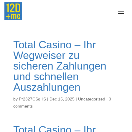
Total Casino – Ihr
Wegweiser zu
sicheren Zahlungen
und schnellen
Auszahlungen
by
Pr2327CSgHS
|
Dec 15, 2025
|
Uncategorized
|
0
comments
Total Casino – Ihr