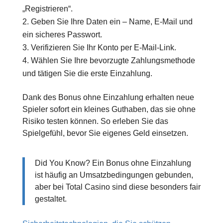
„Registrieren“.
Geben Sie Ihre Daten ein – Name, E‑Mail und
ein sicheres Passwort.
Verifizieren Sie Ihr Konto per E‑Mail‑Link.
Wählen Sie Ihre bevorzugte Zahlungsmethode
und tätigen Sie die erste Einzahlung.
Dank des Bonus ohne Einzahlung erhalten neue
Spieler sofort ein kleines Guthaben, das sie ohne
Risiko testen können. So erleben Sie das
Spielgefühl, bevor Sie eigenes Geld einsetzen.
Did You Know? Ein Bonus ohne Einzahlung
ist häufig an Umsatzbedingungen gebunden,
aber bei Total Casino sind diese besonders fair
gestaltet.