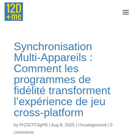
Synchronisation
Multi‑Appareils :
Comment les
programmes de
fidélité transforment
l’expérience de jeu
cross‑platform
by
Pr2327CSgHS
|
Aug 8, 2025
|
Uncategorized
|
0
comments