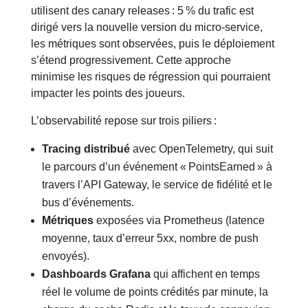
utilisent des canary releases : 5 % du trafic est
dirigé vers la nouvelle version du micro‑service,
les métriques sont observées, puis le déploiement
s’étend progressivement. Cette approche
minimise les risques de régression qui pourraient
impacter les points des joueurs.
L’observabilité repose sur trois piliers :
Tracing distribué
avec OpenTelemetry, qui suit
le parcours d’un événement « PointsEarned » à
travers l’API Gateway, le service de fidélité et le
bus d’événements.
Métriques
exposées via Prometheus (latence
moyenne, taux d’erreur 5xx, nombre de push
envoyés).
Dashboards Grafana
qui affichent en temps
réel le volume de points crédités par minute, la