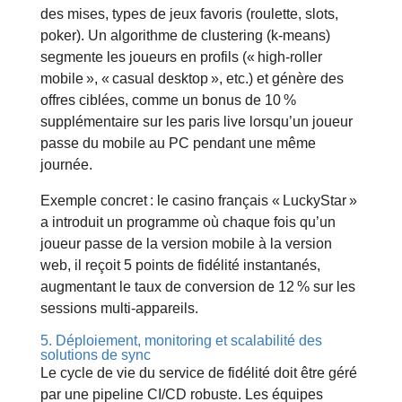
des mises, types de jeux favoris (roulette, slots,
poker). Un algorithme de clustering (k‑means)
segmente les joueurs en profils (« high‑roller
mobile », « casual desktop », etc.) et génère des
offres ciblées, comme un bonus de 10 %
supplémentaire sur les paris live lorsqu’un joueur
passe du mobile au PC pendant une même
journée.
Exemple concret : le casino français « LuckyStar »
a introduit un programme où chaque fois qu’un
joueur passe de la version mobile à la version
web, il reçoit 5 points de fidélité instantanés,
augmentant le taux de conversion de 12 % sur les
sessions multi‑appareils.
5. Déploiement, monitoring et scalabilité des
solutions de sync
Le cycle de vie du service de fidélité doit être géré
par une pipeline CI/CD robuste. Les équipes