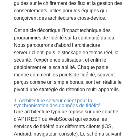
guides sur le chiffrement des flux et la gestion des
consentements, utiles pour les équipes qui
conçoivent des architectures cross‑device.
Cet article décortique l’impact technique des
programmes de fidélité sur la continuité du jeu.
Nous parcourrons d’abord l’architecture
serveur‑client, puis le stockage en temps réel, la
sécurité, l’expérience utilisateur, et enfin le
déploiement et la scalabilité. Chaque partie
montre comment les points de fidélité, souvent
perçus comme un simple bonus, sont en réalité le
pivot d’une stratégie de rétention multi‑appareils.
1. Architecture serveur‑client pour la
synchronisation des données de fidélité
Une architecture typique repose sur une couche
d’API REST ou WebSocket qui expose les
services de fidélité aux différents clients (iOS,
Android, navigateur, console). Le schéma suivant