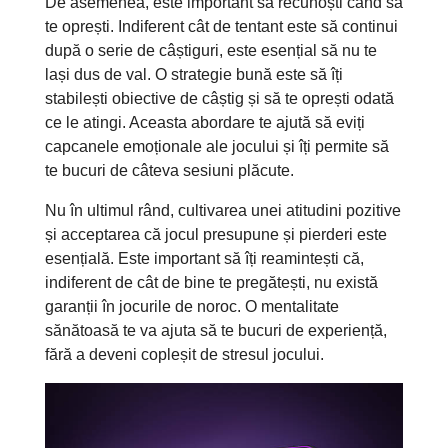
De asemenea, este important să recunoști când să
te oprești. Indiferent cât de tentant este să continui
după o serie de câștiguri, este esențial să nu te
lași dus de val. O strategie bună este să îți
stabilești obiective de câștig și să te oprești odată
ce le atingi. Aceasta abordare te ajută să eviți
capcanele emoționale ale jocului și îți permite să
te bucuri de câteva sesiuni plăcute.
Nu în ultimul rând, cultivarea unei atitudini pozitive
și acceptarea că jocul presupune și pierderi este
esențială. Este important să îți reamintești că,
indiferent de cât de bine te pregătești, nu există
garanții în jocurile de noroc. O mentalitate
sănătoasă te va ajuta să te bucuri de experiență,
fără a deveni copleșit de stresul jocului.