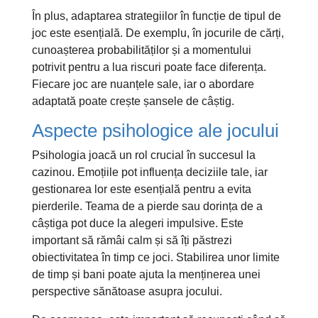
În plus, adaptarea strategiilor în funcție de tipul de
joc este esențială. De exemplu, în jocurile de cărți,
cunoașterea probabilităților și a momentului
potrivit pentru a lua riscuri poate face diferența.
Fiecare joc are nuanțele sale, iar o abordare
adaptată poate crește șansele de câștig.
Aspecte psihologice ale jocului
Psihologia joacă un rol crucial în succesul la
cazinou. Emoțiile pot influența deciziile tale, iar
gestionarea lor este esențială pentru a evita
pierderile. Teama de a pierde sau dorința de a
câștiga pot duce la alegeri impulsive. Este
important să rămâi calm și să îți păstrezi
obiectivitatea în timp ce joci. Stabilirea unor limite
de timp și bani poate ajuta la menținerea unei
perspective sănătoase asupra jocului.