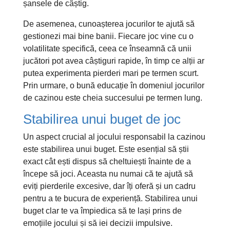
șansele de câștig.
De asemenea, cunoașterea jocurilor te ajută să
gestionezi mai bine banii. Fiecare joc vine cu o
volatilitate specifică, ceea ce înseamnă că unii
jucători pot avea câștiguri rapide, în timp ce alții ar
putea experimenta pierderi mari pe termen scurt.
Prin urmare, o bună educație în domeniul jocurilor
de cazinou este cheia succesului pe termen lung.
Stabilirea unui buget de joc
Un aspect crucial al jocului responsabil la cazinou
este stabilirea unui buget. Este esențial să știi
exact cât ești dispus să cheltuiești înainte de a
începe să joci. Aceasta nu numai că te ajută să
eviți pierderile excesive, dar îți oferă și un cadru
pentru a te bucura de experiență. Stabilirea unui
buget clar te va împiedica să te lași prins de
emoțiile jocului și să iei decizii impulsive.