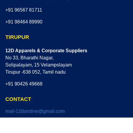
+91 96567 81711
+91 98464 89990
TIRUPUR
12D Apparels & Corporate Suppliers
No 33, Bharathi Nagar,
Solipalayam, 15 Velampslayam
Tirupur -638 052, Tamil nadu
+91 90426 49668
CONTACT
mail-12dandme@gmail.com