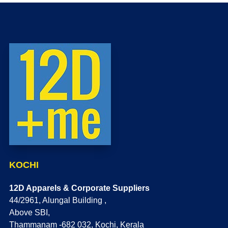
KOCHI
12D Apparels & Corporate Suppliers
44/2961, Alungal Building ,
Above SBI,
Thammanam -682 032, Kochi, Kerala