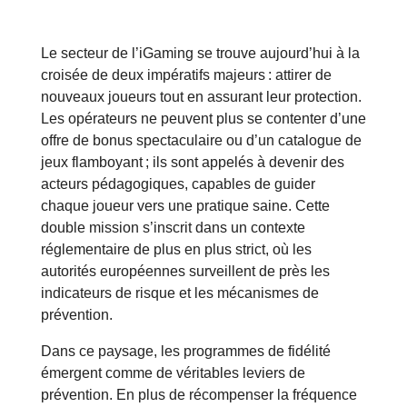
Le secteur de l’iGaming se trouve aujourd’hui à la
croisée de deux impératifs majeurs : attirer de
nouveaux joueurs tout en assurant leur protection.
Les opérateurs ne peuvent plus se contenter d’une
offre de bonus spectaculaire ou d’un catalogue de
jeux flamboyant ; ils sont appelés à devenir des
acteurs pédagogiques, capables de guider
chaque joueur vers une pratique saine. Cette
double mission s’inscrit dans un contexte
réglementaire de plus en plus strict, où les
autorités européennes surveillent de près les
indicateurs de risque et les mécanismes de
prévention.
Dans ce paysage, les programmes de fidélité
émergent comme de véritables leviers de
prévention. En plus de récompenser la fréquence