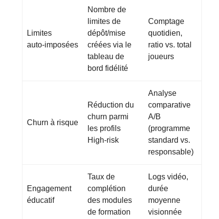
Nombre de
limites de
Comptage
Limites
dépôt/mise
quotidien,
auto‑imposées
créées via le
ratio vs. total
tableau de
joueurs
bord fidélité
Analyse
Réduction du
comparative
churn parmi
A/B
Churn à risque
les profils
(programme
High‑risk
standard vs.
responsable)
Taux de
Logs vidéo,
Engagement
complétion
durée
éducatif
des modules
moyenne
de formation
visionnée