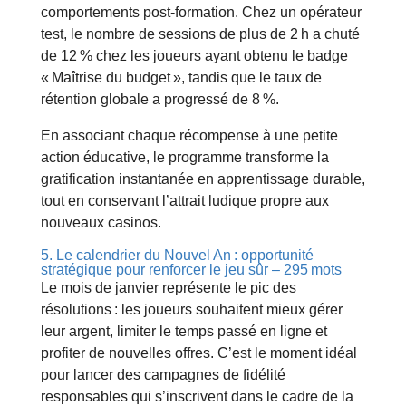
comportements post‑formation. Chez un opérateur
test, le nombre de sessions de plus de 2 h a chuté
de 12 % chez les joueurs ayant obtenu le badge
« Maîtrise du budget », tandis que le taux de
rétention globale a progressé de 8 %.
En associant chaque récompense à une petite
action éducative, le programme transforme la
gratification instantanée en apprentissage durable,
tout en conservant l’attrait ludique propre aux
nouveaux casinos.
5. Le calendrier du Nouvel An : opportunité
stratégique pour renforcer le jeu sûr – 295 mots
Le mois de janvier représente le pic des
résolutions : les joueurs souhaitent mieux gérer
leur argent, limiter le temps passé en ligne et
profiter de nouvelles offres. C’est le moment idéal
pour lancer des campagnes de fidélité
responsables qui s’inscrivent dans le cadre de la