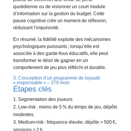
quotidienne ou de visionner un court module
d’information sur la gestion du budget. Cette
pause cognitive crée un moment de réflexion,
réduisant l’impulsivité.
En résumé, la fidélité exploite des mécanismes
psychologiques puissants ; lorsqu’elle est
associée à des garde‑fous éducatifs, elle peut
transformer le désir de gagner en un
comportement de jeu plus réfléchi et durable.
3. Conception d’un programme de loyauté
« responsable » – 370 mots
Étapes clés
Segmentation des joueurs
Low‑risk : moins de 5 % du temps de jeu, dépôts
modestes.
Medium‑risk : fréquence élevée, dépôts > 500 €,
sessions > 2 h.