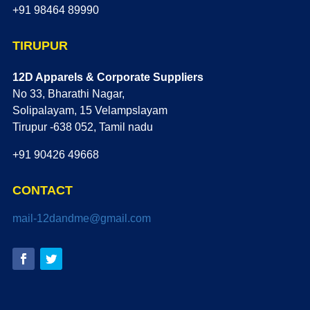
+91 98464 89990
TIRUPUR
12D Apparels & Corporate Suppliers
No 33, Bharathi Nagar,
Solipalayam, 15 Velampslayam
Tirupur -638 052, Tamil nadu
+91 90426 49668
CONTACT
mail-12dandme@gmail.com