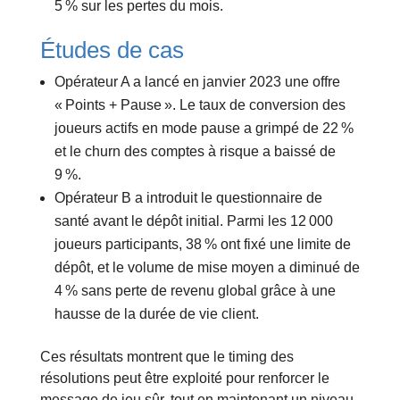
5 % sur les pertes du mois.
Études de cas
Opérateur A a lancé en janvier 2023 une offre
« Points + Pause ». Le taux de conversion des
joueurs actifs en mode pause a grimpé de 22 %
et le churn des comptes à risque a baissé de
9 %.
Opérateur B a introduit le questionnaire de
santé avant le dépôt initial. Parmi les 12 000
joueurs participants, 38 % ont fixé une limite de
dépôt, et le volume de mise moyen a diminué de
4 % sans perte de revenu global grâce à une
hausse de la durée de vie client.
Ces résultats montrent que le timing des
résolutions peut être exploité pour renforcer le
message de jeu sûr, tout en maintenant un niveau