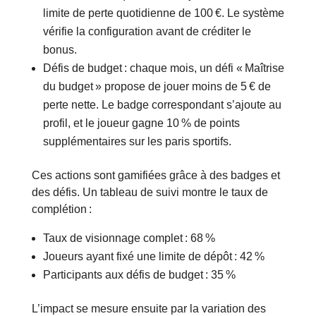
limite de perte quotidienne de 100 €. Le système
vérifie la configuration avant de créditer le
bonus.
Défis de budget : chaque mois, un défi « Maîtrise
du budget » propose de jouer moins de 5 € de
perte nette. Le badge correspondant s’ajoute au
profil, et le joueur gagne 10 % de points
supplémentaires sur les paris sportifs.
Ces actions sont gamifiées grâce à des badges et
des défis. Un tableau de suivi montre le taux de
complétion :
Taux de visionnage complet : 68 %
Joueurs ayant fixé une limite de dépôt : 42 %
Participants aux défis de budget : 35 %
L’impact se mesure ensuite par la variation des