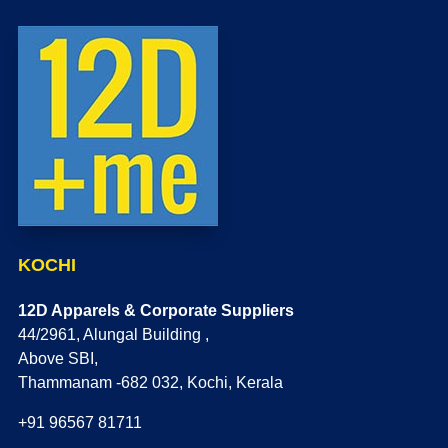
KOCHI
12D Apparels & Corporate Suppliers
44/2961, Alungal Building ,
Above SBI,
Thammanam -682 032, Kochi, Kerala
+91 96567 81711