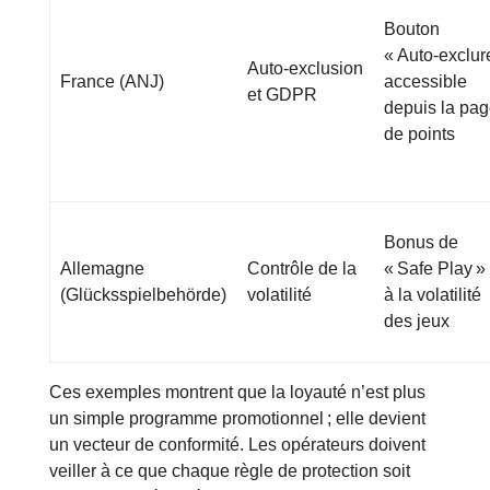
Bouton
« Auto‑exclur
Auto‑exclusion
France (ANJ)
accessible
et GDPR
depuis la pa
de points
Bonus de
Allemagne
Contrôle de la
« Safe Play » 
(Glücksspielbehörde)
volatilité
à la volatilité
des jeux
Ces exemples montrent que la loyauté n’est plus
un simple programme promotionnel ; elle devient
un vecteur de conformité. Les opérateurs doivent
veiller à ce que chaque règle de protection soit