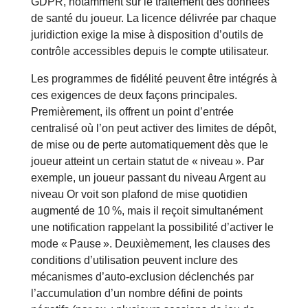
GDPR, notamment sur le traitement des données
de santé du joueur. La licence délivrée par chaque
juridiction exige la mise à disposition d’outils de
contrôle accessibles depuis le compte utilisateur.
Les programmes de fidélité peuvent être intégrés à
ces exigences de deux façons principales.
Premièrement, ils offrent un point d’entrée
centralisé où l’on peut activer des limites de dépôt,
de mise ou de perte automatiquement dès que le
joueur atteint un certain statut de « niveau ». Par
exemple, un joueur passant du niveau Argent au
niveau Or voit son plafond de mise quotidien
augmenté de 10 %, mais il reçoit simultanément
une notification rappelant la possibilité d’activer le
mode « Pause ». Deuxièmement, les clauses des
conditions d’utilisation peuvent inclure des
mécanismes d’auto‑exclusion déclenchés par
l’accumulation d’un nombre défini de points