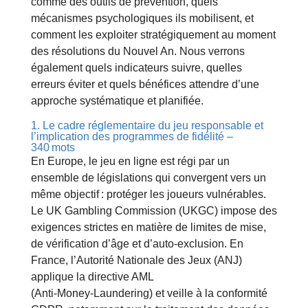
comme des outils de prévention, quels
mécanismes psychologiques ils mobilisent, et
comment les exploiter stratégiquement au moment
des résolutions du Nouvel An. Nous verrons
également quels indicateurs suivre, quelles
erreurs éviter et quels bénéfices attendre d’une
approche systématique et planifiée.
1. Le cadre réglementaire du jeu responsable et
l’implication des programmes de fidélité –
340 mots
En Europe, le jeu en ligne est régi par un
ensemble de législations qui convergent vers un
même objectif : protéger les joueurs vulnérables.
Le UK Gambling Commission (UKGC) impose des
exigences strictes en matière de limites de mise,
de vérification d’âge et d’auto‑exclusion. En
France, l’Autorité Nationale des Jeux (ANJ)
applique la directive AML
(Anti‑Money‑Laundering) et veille à la conformité