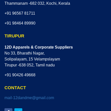
Thammanam -682 032, Kochi, Kerala
+91 96567 81711
+91 98464 89990
TIRUPUR
12D Apparels & Corporate Suppliers
No 33, Bharathi Nagar,
Solipalayam, 15 Velampslayam
Tirupur -638 052, Tamil nadu
+91 90426 49668
CONTACT
mail-12dandme@gmail.com