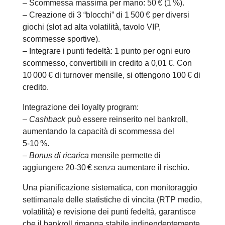
– Scommessa massima per mano: 50 € (1 %).
– Creazione di 3 “blocchi” di 1 500 € per diversi
giochi (slot ad alta volatilità, tavolo VIP,
scommesse sportive).
– Integrare i punti fedeltà: 1 punto per ogni euro
scommesso, convertibili in credito a 0,01 €. Con
10 000 € di turnover mensile, si ottengono 100 € di
credito.
Integrazione dei loyalty program:
–
Cashback
può essere reinserito nel bankroll,
aumentando la capacità di scommessa del
5‑10 %.
–
Bonus di ricarica
mensile permette di
aggiungere 20‑30 € senza aumentare il rischio.
Una pianificazione sistematica, con monitoraggio
settimanale delle statistiche di vincita (RTP medio,
volatilità) e revisione dei punti fedeltà, garantisce
che il bankroll rimanga stabile indipendentemente