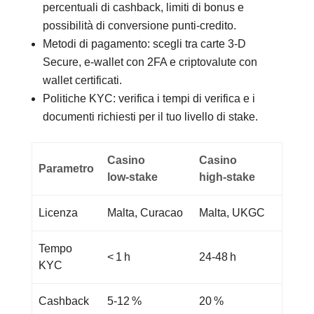
percentuali di cashback, limiti di bonus e
possibilità di conversione punti‑credito.
Metodi di pagamento: scegli tra carte 3‑D
Secure, e‑wallet con 2FA e criptovalute con
wallet certificati.
Politiche KYC: verifica i tempi di verifica e i
documenti richiesti per il tuo livello di stake.
Casino
Casino
Parametro
low‑stake
high‑stake
Licenza
Malta, Curacao
Malta, UKGC
Tempo
< 1 h
24‑48 h
KYC
Cashback
5‑12 %
20 %