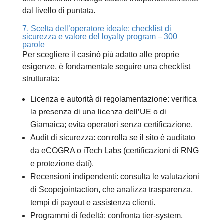
dal livello di puntata.
7. Scelta dell’operatore ideale: checklist di
sicurezza e valore del loyalty program – 300
parole
Per scegliere il casinò più adatto alle proprie
esigenze, è fondamentale seguire una checklist
strutturata:
Licenza e autorità di regolamentazione: verifica
la presenza di una licenza dell’UE o di
Giamaica; evita operatori senza certificazione.
Audit di sicurezza: controlla se il sito è auditato
da eCOGRA o iTech Labs (certificazioni di RNG
e protezione dati).
Recensioni indipendenti: consulta le valutazioni
di Scopejointaction, che analizza trasparenza,
tempi di payout e assistenza clienti.
Programmi di fedeltà: confronta tier‑system,