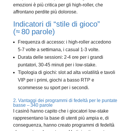
emozioni è più critica per gli high‑roller, che
affrontano perdite più dolorose.
Indicatori di “stile di gioco”
(≈ 80 parole)
Frequenza di accesso: i high‑roller accedono
5‑7 volte a settimana, i casual 1‑3 volte.
Durata delle sessioni: 2‑4 ore per i grandi
puntatori, 30‑45 minuti per i low‑stake.
Tipologia di giochi: slot ad alta volatilità e tavoli
VIP per i primi, giochi a basso RTP e
scommesse su sport per i secondi.
2. Vantaggi dei programmi di fedeltà per le puntate
basse – 340 parole
I casinò hanno capito che i giocatori low‑stake
rappresentano la base di utenti più ampia e, di
conseguenza, hanno creato programmi di fedeltà