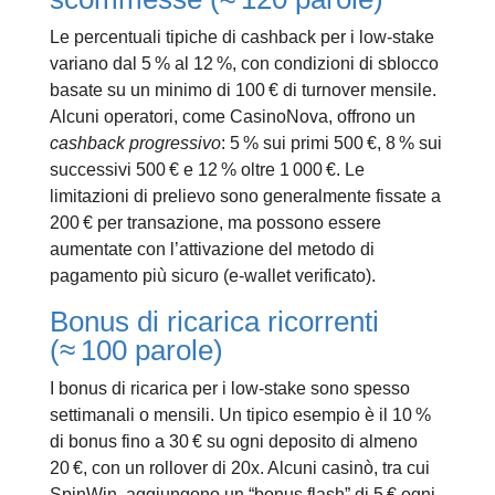
Le percentuali tipiche di cashback per i low‑stake
variano dal 5 % al 12 %, con condizioni di sblocco
basate su un minimo di 100 € di turnover mensile.
Alcuni operatori, come CasinoNova, offrono un
cashback progressivo
: 5 % sui primi 500 €, 8 % sui
successivi 500 € e 12 % oltre 1 000 €. Le
limitazioni di prelievo sono generalmente fissate a
200 € per transazione, ma possono essere
aumentate con l’attivazione del metodo di
pagamento più sicuro (e‑wallet verificato).
Bonus di ricarica ricorrenti
(≈ 100 parole)
I bonus di ricarica per i low‑stake sono spesso
settimanali o mensili. Un tipico esempio è il 10 %
di bonus fino a 30 € su ogni deposito di almeno
20 €, con un rollover di 20x. Alcuni casinò, tra cui
SpinWin, aggiungono un “bonus flash” di 5 € ogni