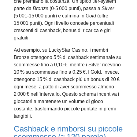
che premiano la costanza. Un tipico tier‑system
parte da
Bronze
(0‑5 000 punti), passa a
Silver
(5 001‑15 000 punti) e culmina in
Gold
(oltre
15 001 punti). Ogni livello concede percentuali
crescenti di cashback, bonus di ricarica e giri
gratuiti.
Ad esempio, su LuckyStar Casino, i membri
Bronze ottengono 5 % di cashback settimanale su
scommesse fino a 0,10 €, mentre i Silver ricevono
10 % su scommesse fino a 0,25 €. I Gold, invece,
ottengono 15 % di cashback più un bonus di 20 €
ogni mese, a patto di aver scommesso almeno
2 000 € nell’intervallo. Questo schema incentiva i
giocatori a mantenere un volume di gioco
costante, trasformando piccole puntate in premi
tangibili.
Cashback e rimborsi su piccole
scommesse (≈ 120 parole)