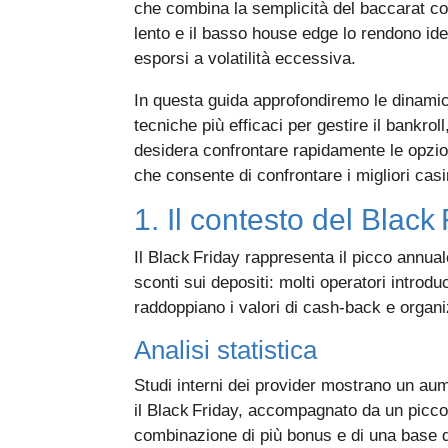
che combina la semplicità del baccarat con 
lento e il basso house edge lo rendono ide
esporsi a volatilità eccessiva.
In questa guida approfondiremo le dinamic
tecniche più efficaci per gestire il bankrol
desidera confrontare rapidamente le opzion
che consente di confrontare i migliori casi
1. Il contesto del Black
Il Black Friday rappresenta il picco annuale
sconti sui depositi: molti operatori introd
raddoppiano i valori di cash‑back e organ
Analisi statistica
Studi interni dei provider mostrano un au
il Black Friday, accompagnato da un picco 
combinazione di più bonus e di una base di