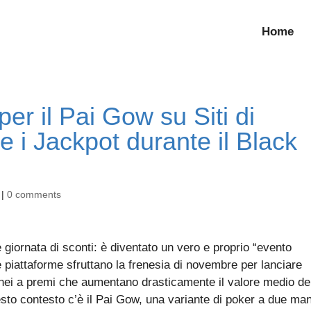
Home
er il Pai Gow su Siti di
 i Jackpot durante il Black
|
0 comments
 giornata di sconti: è diventato un vero e proprio “evento
Le piattaforme sfruttano la frenesia di novembre per lanciare
rnei a premi che aumentano drasticamente il valore medio de
uesto contesto c’è il Pai Gow, una variante di poker a due man