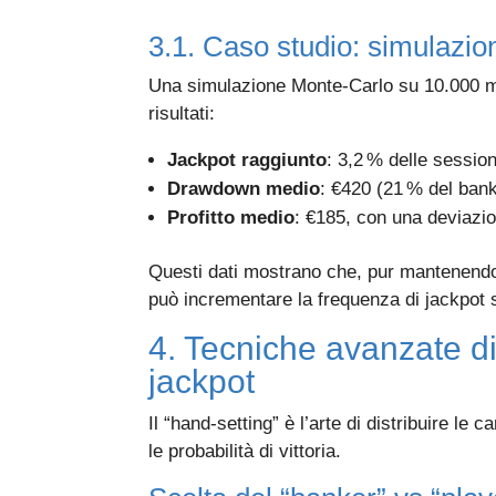
3.1. Caso studio: simulazio
Una simulazione Monte‑Carlo su 10.000 man
risultati:
Jackpot raggiunto
: 3,2 % delle session
Drawdown medio
: €420 (21 % del bank
Profitto medio
: €185, con una deviazi
Questi dati mostrano che, pur mantenendo
può incrementare la frequenza di jackpot 
4. Tecniche avanzate di 
jackpot
Il “hand‑setting” è l’arte di distribuire l
le probabilità di vittoria.