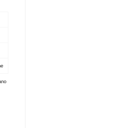
he
ano