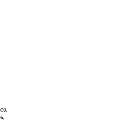
000,
 %,