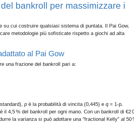
e del bankroll per massimizzare i
e su cui costruire qualsiasi sistema di puntata. Il Pai Gow,
icare metodologie più sofisticate rispetto a giochi ad alta
 adattato al Pai Gow
e una frazione del bankroll pari a:
a standard),
p
è la probabilità di vincita (0,445) e
q
= 1‑p.
è il 4,5 % del bankroll per ogni mano. Con un bankroll di €2 
urre la varianza si può adottare una “fractional Kelly” al 50