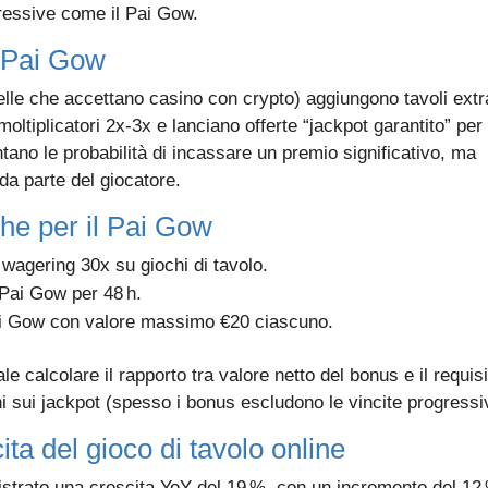
gressive come il Pai Gow.
i Pai Gow
elle che accettano casino con crypto) aggiungono tavoli extr
ltiplicatori 2x‑3x e lanciano offerte “jackpot garantito” per 
ano le probabilità di incassare un premio significativo, ma
da parte del giocatore.
che per il Pai Gow
 wagering 30x su giochi di tavolo.
 Pai Gow per 48 h.
i Pai Gow con valore massimo €20 ciascuno.
 calcolare il rapporto tra valore netto del bonus e il requisi
ni sui jackpot (spesso i bonus escludono le vincite progressi
ita del gioco di tavolo online
strato una crescita YoY del 19 %, con un incremento del 12