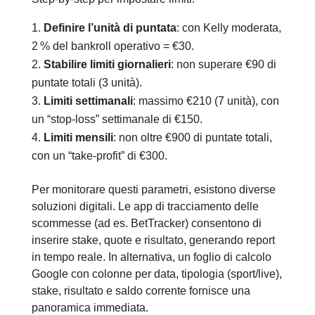
Definire l’unità di puntata
: con Kelly moderata,
2 % del bankroll operativo = €30.
Stabilire limiti giornalieri
: non superare €90 di
puntate totali (3 unità).
Limiti settimanali
: massimo €210 (7 unità), con
un “stop‑loss” settimanale di €150.
Limiti mensili
: non oltre €900 di puntate totali,
con un “take‑profit” di €300.
Per monitorare questi parametri, esistono diverse
soluzioni digitali. Le app di tracciamento delle
scommesse (ad es. BetTracker) consentono di
inserire stake, quote e risultato, generando report
in tempo reale. In alternativa, un foglio di calcolo
Google con colonne per data, tipologia (sport/live),
stake, risultato e saldo corrente fornisce una
panoramica immediata.