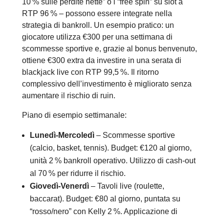
10 % sulle perdite nette” o i “free spin” su slot a
RTP 96 % – possono essere integrate nella
strategia di bankroll. Un esempio pratico: un
giocatore utilizza €300 per una settimana di
scommesse sportive e, grazie al bonus benvenuto,
ottiene €300 extra da investire in una serata di
blackjack live con RTP 99,5 %. Il ritorno
complessivo dell’investimento è migliorato senza
aumentare il rischio di ruin.
Piano di esempio settimanale:
Lunedì‑Mercoledì
– Scommesse sportive
(calcio, basket, tennis). Budget: €120 al giorno,
unità 2 % bankroll operativo. Utilizzo di cash‑out
al 70 % per ridurre il rischio.
Giovedì‑Venerdì
– Tavoli live (roulette,
baccarat). Budget: €80 al giorno, puntata su
“rosso/nero” con Kelly 2 %. Applicazione di