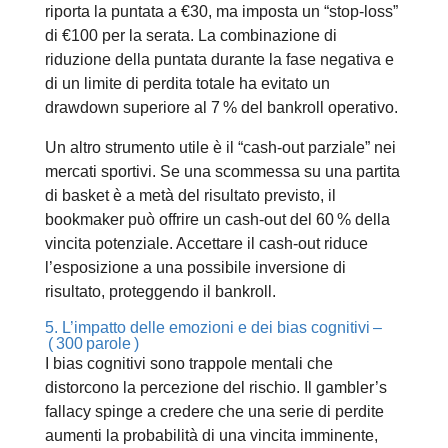
riporta la puntata a €30, ma imposta un “stop‑loss”
di €100 per la serata. La combinazione di
riduzione della puntata durante la fase negativa e
di un limite di perdita totale ha evitato un
drawdown superiore al 7 % del bankroll operativo.
Un altro strumento utile è il “cash‑out parziale” nei
mercati sportivi. Se una scommessa su una partita
di basket è a metà del risultato previsto, il
bookmaker può offrire un cash‑out del 60 % della
vincita potenziale. Accettare il cash‑out riduce
l’esposizione a una possibile inversione di
risultato, proteggendo il bankroll.
5. L’impatto delle emozioni e dei bias cognitivi –
( 300 parole )
I bias cognitivi sono trappole mentali che
distorcono la percezione del rischio. Il gambler’s
fallacy spinge a credere che una serie di perdite
aumenti la probabilità di una vincita imminente,