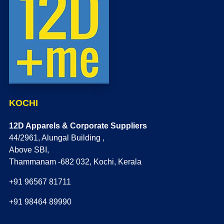
KOCHI
12D Apparels & Corporate Suppliers
44/2961, Alungal Building ,
Above SBI,
Thammanam -682 032, Kochi, Kerala
+91 96567 81711
+91 98464 89990