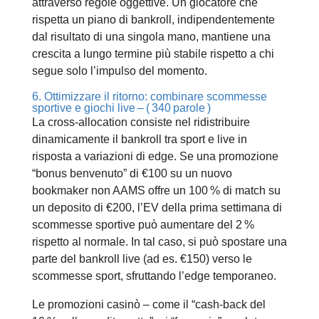
attraverso regole oggettive. Un giocatore che
rispetta un piano di bankroll, indipendentemente
dal risultato di una singola mano, mantiene una
crescita a lungo termine più stabile rispetto a chi
segue solo l’impulso del momento.
6. Ottimizzare il ritorno: combinare scommesse
sportive e giochi live – ( 340 parole )
La cross‑allocation consiste nel ridistribuire
dinamicamente il bankroll tra sport e live in
risposta a variazioni di edge. Se una promozione
“bonus benvenuto” di €100 su un nuovo
bookmaker non AAMS offre un 100 % di match su
un deposito di €200, l’EV della prima settimana di
scommesse sportive può aumentare del 2 %
rispetto al normale. In tal caso, si può spostare una
parte del bankroll live (ad es. €150) verso le
scommesse sport, sfruttando l’edge temporaneo.
Le promozioni casinò – come il “cash‑back del