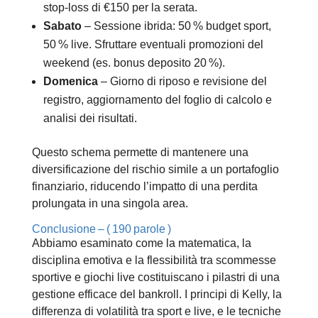
stop‑loss di €150 per la serata.
Sabato
– Sessione ibrida: 50 % budget sport,
50 % live. Sfruttare eventuali promozioni del
weekend (es. bonus deposito 20 %).
Domenica
– Giorno di riposo e revisione del
registro, aggiornamento del foglio di calcolo e
analisi dei risultati.
Questo schema permette di mantenere una
diversificazione del rischio simile a un portafoglio
finanziario, riducendo l’impatto di una perdita
prolungata in una singola area.
Conclusione – ( 190 parole )
Abbiamo esaminato come la matematica, la
disciplina emotiva e la flessibilità tra scommesse
sportive e giochi live costituiscano i pilastri di una
gestione efficace del bankroll. I principi di Kelly, la
differenza di volatilità tra sport e live, e le tecniche