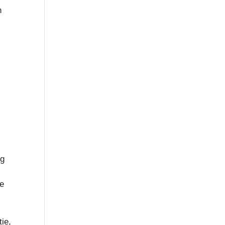
n
ng
le
tie,