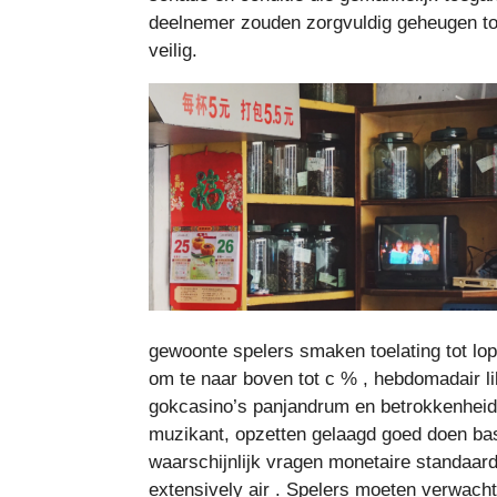
deelnemer zouden zorgvuldig geheugen toe
veilig.
gewoonte spelers smaken toelating tot lop
om te naar boven tot c % , hebdomadair li
gokcasino’s panjandrum en betrokkenhei
muzikant, opzetten gelaagd goed doen basi
waarschijnlijk vragen ​​monetaire standaar
extensively air . Spelers moeten verwacht