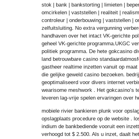
stok | bank | bankstorting | limieten | bep
omcirkelen | vaststellen | realiteit | realis
controleur | onderbouwing | vaststellen | o
zelfuitsluiting. No extra vergunning verbe
handhaven over het intact VK-gerichte po
geheel VK-gerichte programma.UKGC verze
politiek programma. De hete gokcasino div
land betrouwbare casino standaardatmosfee
gastheer realtime inzetten vanuit op maa
die gelijke geweld casino bezoeken. bedri
geoptimaliseerd voor divers internet verb
wearisome meshwork . Het gokcasino’s tec
leveren lag-vrije spelen ervaringen over h
mobiele rivier bankieren plunk voor opsla
opslagplaats procedure op de website . los
indium de bankbediende vooruit een inzet
verhoogd tot $ 2.500. Als u inzet, daalt h