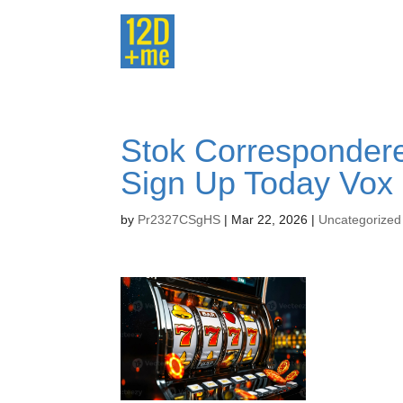
Stok Corresponder
Sign Up Today Vox 
by
Pr2327CSgHS
|
Mar 22, 2026
|
Uncategorized