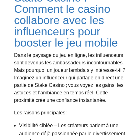
Comment le casino
collabore avec les
influenceurs pour
booster le jeu mobile
Dans le paysage du jeu en ligne, les influenceurs
sont devenus les ambassadeurs incontournables.
Mais pourquoi un joueur lambda s’y intéresse‑t‑il ?
Imaginez un influenceur qui partage en direct une
partie de Stake Casino ; vous voyez les gains, les
astuces et l’ambiance en temps réel. Cette
proximité crée une confiance instantanée.
Les raisons principales :
Visibilité ciblée – Les créateurs parlent à une
audience déjà passionnée par le divertissement