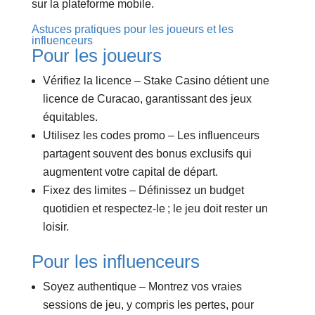
sur la plateforme mobile.
Astuces pratiques pour les joueurs et les
influenceurs
Pour les joueurs
Vérifiez la licence – Stake Casino détient une
licence de Curacao, garantissant des jeux
équitables.
Utilisez les codes promo – Les influenceurs
partagent souvent des bonus exclusifs qui
augmentent votre capital de départ.
Fixez des limites – Définissez un budget
quotidien et respectez‑le ; le jeu doit rester un
loisir.
Pour les influenceurs
Soyez authentique – Montrez vos vraies
sessions de jeu, y compris les pertes, pour