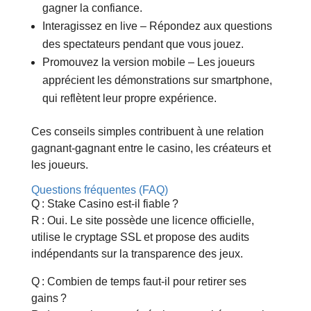
gagner la confiance.
Interagissez en live – Répondez aux questions
des spectateurs pendant que vous jouez.
Promouvez la version mobile – Les joueurs
apprécient les démonstrations sur smartphone,
qui reflètent leur propre expérience.
Ces conseils simples contribuent à une relation
gagnant‑gagnant entre le casino, les créateurs et
les joueurs.
Questions fréquentes (FAQ)
Q : Stake Casino est‑il fiable ?
R : Oui. Le site possède une licence officielle,
utilise le cryptage SSL et propose des audits
indépendants sur la transparence des jeux.
Q : Combien de temps faut‑il pour retirer ses
gains ?