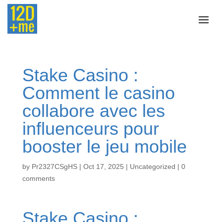
Stake Casino :
Comment le casino
collabore avec les
influenceurs pour
booster le jeu mobile
by
Pr2327CSgHS
|
Oct 17, 2025
|
Uncategorized
|
0
comments
Stake Casino :