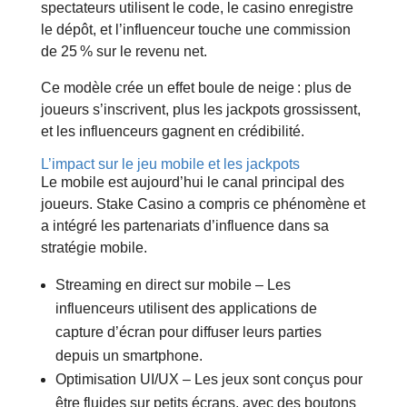
spectateurs utilisent le code, le casino enregistre
le dépôt, et l’influenceur touche une commission
de 25 % sur le revenu net.
Ce modèle crée un effet boule de neige : plus de
joueurs s’inscrivent, plus les jackpots grossissent,
et les influenceurs gagnent en crédibilité.
L’impact sur le jeu mobile et les jackpots
Le mobile est aujourd’hui le canal principal des
joueurs. Stake Casino a compris ce phénomène et
a intégré les partenariats d’influence dans sa
stratégie mobile.
Streaming en direct sur mobile – Les
influenceurs utilisent des applications de
capture d’écran pour diffuser leurs parties
depuis un smartphone.
Optimisation UI/UX – Les jeux sont conçus pour
être fluides sur petits écrans, avec des boutons