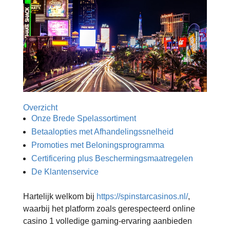
Overzicht
Onze Brede Spelassortiment
Betaalopties met Afhandelingssnelheid
Promoties met Beloningsprogramma
Certificering plus Beschermingsmaatregelen
De Klantenservice
Hartelijk welkom bij
https://spinstarcasinos.nl/
,
waarbij het platform zoals gerespecteerd online
casino 1 volledige gaming-ervaring aanbieden