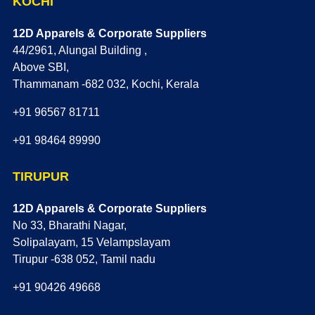
KOCHI
12D Apparels & Corporate Suppliers
44/2961, Alungal Building ,
Above SBI,
Thammanam -682 032, Kochi, Kerala
+91 96567 81711
+91 98464 89990
TIRUPUR
12D Apparels & Corporate Suppliers
No 33, Bharathi Nagar,
Solipalayam, 15 Velampslayam
Tirupur -638 052, Tamil nadu
+91 90426 49668