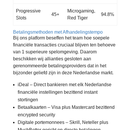
Progressive
Microgaming,
45+
94.8%
Slots
Red Tiger
Betalingsmethoden met Afhandelingstempo
Bij ons platform beseffen het team hoe soepele
financiële transacties cruciaal blijven ten behoeve
van 1 superieure spelomgeving. Daarom
beschikken wij allianties gesloten aan
gerenommeerde betalingsproviders dat in het
bijzonder geliefd zijn in deze Nederlandse markt.
iDeal – Direct bankieren met elk Nederlandse
financiële instellingen bezittend instant
stortingen
Betaalkaarten – Visa plus Mastercard bezittend
encrypted security
Digitale portemonnees – Skrill, Neteller plus
MuchBetter gericht op directe betalingen