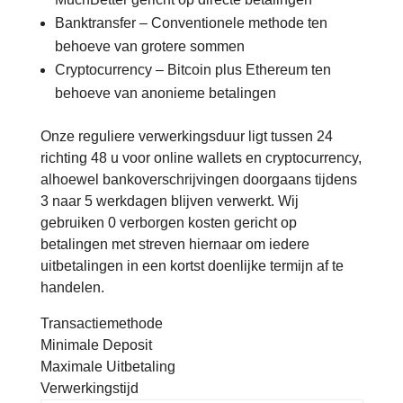
Banktransfer – Conventionele methode ten
behoeve van grotere sommen
Cryptocurrency – Bitcoin plus Ethereum ten
behoeve van anonieme betalingen
Onze reguliere verwerkingsduur ligt tussen 24
richting 48 u voor online wallets en cryptocurrency,
alhoewel bankoverschrijvingen doorgaans tijdens
3 naar 5 werkdagen blijven verwerkt. Wij
gebruiken 0 verborgen kosten gericht op
betalingen met streven hiernaar om iedere
uitbetalingen in een kortst doenlijke termijn af te
handelen.
Transactiemethode
Minimale Deposit
Maximale Uitbetaling
Verwerkingstijd