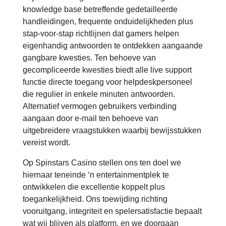
knowledge base betreffende gedetailleerde
handleidingen, frequente onduidelijkheden plus
stap-voor-stap richtlijnen dat gamers helpen
eigenhandig antwoorden te ontdekken aangaande
gangbare kwesties. Ten behoeve van
gecompliceerde kwesties biedt alle live support
functie directe toegang voor helpdeskpersoneel
die regulier in enkele minuten antwoorden.
Alternatief vermogen gebruikers verbinding
aangaan door e-mail ten behoeve van
uitgebreidere vraagstukken waarbij bewijsstukken
vereist wordt.
Op Spinstars Casino stellen ons ten doel we
hiernaar teneinde ‘n entertainmentplek te
ontwikkelen die excellentie koppelt plus
toegankelijkheid. Ons toewijding richting
vooruitgang, integriteit en spelersatisfactie bepaalt
wat wij blijven als platform, en we doorgaan