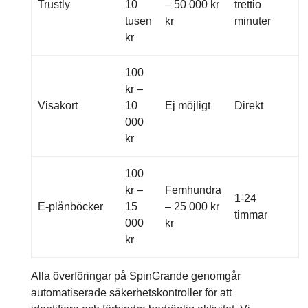
Trustly
10
– 50 000 kr
trettio
tusen
kr
minuter
kr
100
kr –
Visakort
10
Ej möjligt
Direkt
000
kr
100
kr –
Femhundra
1-24
E-plånböcker
15
– 25 000 kr
timmar
000
kr
kr
Alla överföringar på SpinGrande genomgår
automatiserade säkerhetskontroller för att