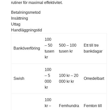
rutiner för maximal effektivitet.
Betalningsmetod
Insättning
Uttag
Handläggningstid
100
– 50
500 – 100
Ett till tre
Banköverföring
tusen
tusen kr
bankdagar
kr
100
– 5
100 kr – 20
Swish
Omedelbart
000
000 kr kr
kr
100
kr –
Femhundra
Femton till