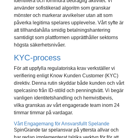
identifiera och förhindra bedräglig aktivitet. Vi
använder sofistikerad algoritm som granskar
mönster och markerar avvikelser utan att som
påverka legitima spelares upplevelse. Vårt syfte är
att tillhandahålla smidig betalningshantering
samtidigt som plattformen upprätthåller sektorns
högsta säkerhetsnivåer.
KYC-process
För att uppfylla regulatoriska krav verkställer vi
verifiering enligt Know Kunden Customer (KYC)
direktiv. Denna rutin skyddar både kunden och vårt
spelcasino från ID-stöld och penningtvätt. Vi begär
vanligen identitetshandling och hemvistbevis,
vilka granskas av vårt engagerade team inom 24
timmar timmar på vardagar.
Vårt Engagemang för Ansvarsfullt Spelande
SpinGrande tar spelansvar på yttersta allvar och
har redan implementerat talrika verktyg för för att