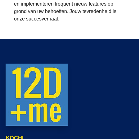
en implementeren frequent nieuw features op
grond van uw behoeften. Jouw tevredenheid is
onze succesverhaal.
KOCHI