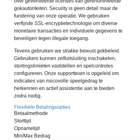
over geverifieerde licenties van gerenommeerde
gokautoriteiten. Security is geen detail maar de
fundering van onze operatie. We gebruiken
verfijnde SSL-encryptietechnologie om diverse
monetaire transacties en individuele gegevens te
beveiligen tegen illegale toegang.
Tevens gebruiken we strakke bewust gokbeleid.
Gebruikers kunnen zelfuitsluiting inschakelen,
stortingslimieten vaststellen en spelcontroles
configureren. Onze supportteam is opgeleid om
indicaties van risicovolle speelgedrag te
herkennen en actief assistentie aan te bieden
zodra nodig.
Flexibele Betalingsopties
Betaalmethode
Storttijd
Opnametijd
Min/Max Bedrag