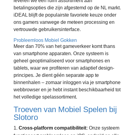
leveren we een ruim assortiment aan
betalingsopties die zijn afgestemd op de NL markt.
iDEAL blijft de populairste favoriete keuze onder
ons gamers vanwege de meteen processing en
vertrouwde gebruikersinterface.
Probleemloos Mobiel Gokken
Meer dan 70% van het gameverkeer komt thans
van smartphone apparaten. Onze systeem is
geheel geoptimaliseerd voor smartphones en
tablets, waar we profiteren van adaptief design-
principes. Je dient géén separate app te
binnenhalen – zomaar inloggen via je smartphone
webbrowser en je hebt instant beschikbaarheid tot
het volledige spelassortiment.
Troeven van Mobiel Spelen bij
Slotoro
Cross-platform compatibiliteit:
Onze systeem