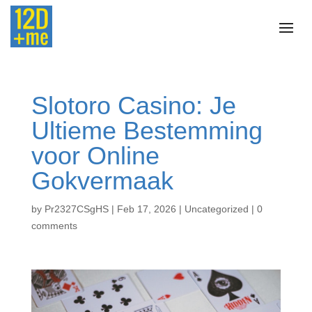
Slotoro Casino: Je
Ultieme Bestemming
voor Online
Gokvermaak
by
Pr2327CSgHS
|
Feb 17, 2026
|
Uncategorized
|
0
comments