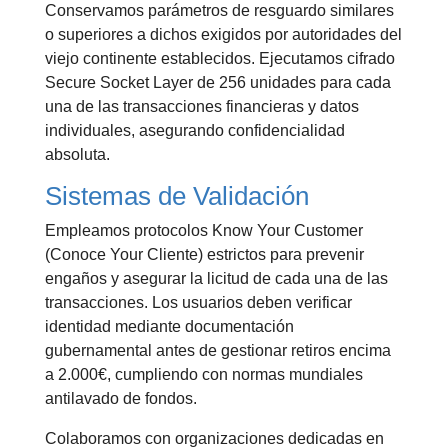
Conservamos parámetros de resguardo similares
o superiores a dichos exigidos por autoridades del
viejo continente establecidos. Ejecutamos cifrado
Secure Socket Layer de 256 unidades para cada
una de las transacciones financieras y datos
individuales, asegurando confidencialidad
absoluta.
Sistemas de Validación
Empleamos protocolos Know Your Customer
(Conoce Your Cliente) estrictos para prevenir
engaños y asegurar la licitud de cada una de las
transacciones. Los usuarios deben verificar
identidad mediante documentación
gubernamental antes de gestionar retiros encima
a 2.000€, cumpliendo con normas mundiales
antilavado de fondos.
Colaboramos con organizaciones dedicadas en