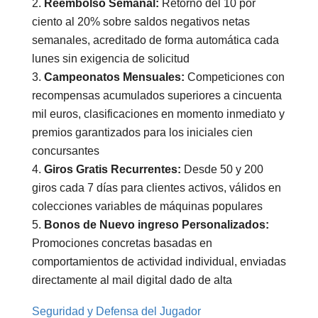
Reembolso Semanal:
Retorno del 10 por
ciento al 20% sobre saldos negativos netas
semanales, acreditado de forma automática cada
lunes sin exigencia de solicitud
Campeonatos Mensuales:
Competiciones con
recompensas acumulados superiores a cincuenta
mil euros, clasificaciones en momento inmediato y
premios garantizados para los iniciales cien
concursantes
Giros Gratis Recurrentes:
Desde 50 y 200
giros cada 7 días para clientes activos, válidos en
colecciones variables de máquinas populares
Bonos de Nuevo ingreso Personalizados:
Promociones concretas basadas en
comportamientos de actividad individual, enviadas
directamente al mail digital dado de alta
Seguridad y Defensa del Jugador