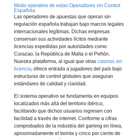
Modo operativo de estas Operadores sin Control
Española
Las operadores de apuestas que operan sin
regulación española trabajan bajo marcos legales
internacionales legítimas. Dichas empresas
conservan sus actividades lícitos mediante
licencias expedidas por autoridades como
Curazao, la República de Malta o el Peñón.
Nuestra plataforma, al igual que otras
casinos sin
licencia
, ofrece entrada a jugadores del país bajo
estructuras de control globales que aseguran
estándares de calidad y claridad.
El sistema operativo se fundamenta en equipos
localizados más allá del territorio ibérico,
facilitando que dichos usuarios ingresen con
facilidad a través de internet. Conforme a cifras
comprobados de la industria del gaming en línea,
aproximadamente el treinta y cinco por ciento de