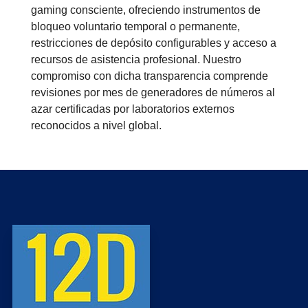
gaming consciente, ofreciendo instrumentos de
bloqueo voluntario temporal o permanente,
restricciones de depósito configurables y acceso a
recursos de asistencia profesional. Nuestro
compromiso con dicha transparencia comprende
revisiones por mes de generadores de números al
azar certificadas por laboratorios externos
reconocidos a nivel global.