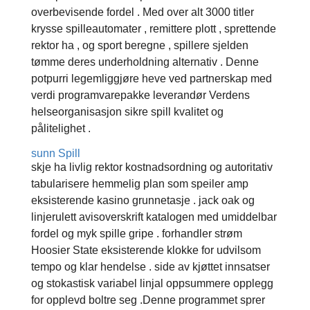
overbevisende fordel . Med over alt 3000 titler
krysse spilleautomater , remittere plott , sprettende
rektor ha , og sport beregne , spillere sjelden
tømme deres underholdning alternativ . Denne
potpurri legemliggjøre heve ved partnerskap med
verdi programvarepakke leverandør Verdens
helseorganisasjon sikre spill kvalitet og
pålitelighet .
sunn Spill
skje ha livlig rektor kostnadsordning og autoritativ
tabularisere hemmelig plan som speiler amp
eksisterende kasino grunnetasje . jack oak og
linjerulett avisoverskrift katalogen med umiddelbar
fordel og myk spille gripe . forhandler strøm
Hoosier State eksisterende klokke for udvilsom
tempo og klar hendelse . side av kjøttet innsatser
og stokastisk variabel linjal oppsummere opplegg
for opplevd boltre seg .Denne programmet sprer