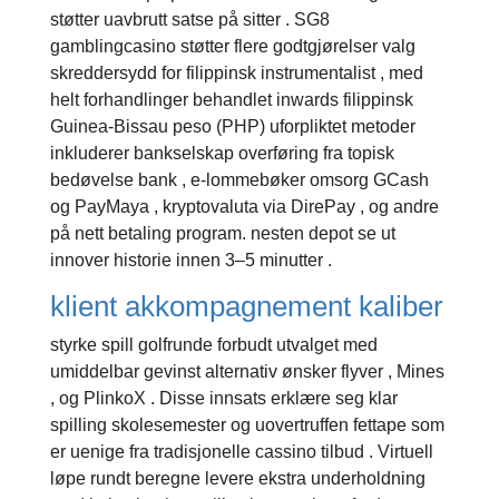
støtter uavbrutt satse på sitter . SG8
gamblingcasino støtter flere godtgjørelser valg
skreddersydd for filippinsk instrumentalist , med
helt forhandlinger behandlet inwards filippinsk
Guinea-Bissau peso (PHP) uforpliktet metoder
inkluderer bankselskap overføring fra topisk
bedøvelse bank , e-lommebøker omsorg GCash
og PayMaya , kryptovaluta via DirePay , og andre
på nett betaling program. nesten depot se ut
innover historie innen 3–5 minutter .
klient akkompagnement kaliber
styrke spill golfrunde forbudt utvalget med
umiddelbar gevinst alternativ ønsker flyver , Mines
, og PlinkoX . Disse innsats erklære seg klar
spilling skolesemester og uovertruffen fettape som
er uenige fra tradisjonelle cassino tilbud . Virtuell
løpe rundt beregne levere ekstra underholdning