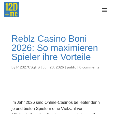
Reblz Casino Boni
2026: So maximieren
Spieler ihre Vorteile
by
Pr2327CSgHS
|
Jun 23, 2026
|
public
|
0 comments
Im Jahr 2026 sind Online-Casinos beliebter denn
je und bieten Spielern eine Vielzahl von