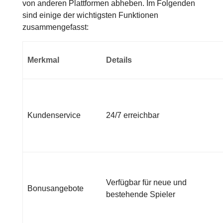
von anderen Plattformen abheben. Im Folgenden
sind einige der wichtigsten Funktionen
zusammengefasst:
Merkmal
Details
Kundenservice
24/7 erreichbar
Verfügbar für neue und
Bonusangebote
bestehende Spieler