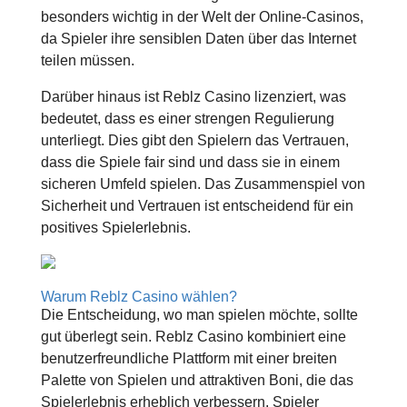
besonders wichtig in der Welt der Online-Casinos,
da Spieler ihre sensiblen Daten über das Internet
teilen müssen.
Darüber hinaus ist Reblz Casino lizenziert, was
bedeutet, dass es einer strengen Regulierung
unterliegt. Dies gibt den Spielern das Vertrauen,
dass die Spiele fair sind und dass sie in einem
sicheren Umfeld spielen. Das Zusammenspiel von
Sicherheit und Vertrauen ist entscheidend für ein
positives Spielerlebnis.
Warum Reblz Casino wählen?
Die Entscheidung, wo man spielen möchte, sollte
gut überlegt sein. Reblz Casino kombiniert eine
benutzerfreundliche Plattform mit einer breiten
Palette von Spielen und attraktiven Boni, die das
Spielerlebnis erheblich verbessern. Spieler