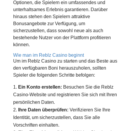
Optionen, die Spielern ein umfassendes und
unterhaltsames Erlebnis garantieren. Darüber
hinaus stehen den Spielern attraktive
Bonusangebote zur Verfügung, um
sicherzustellen, dass sowohl neue als auch
bestehende Nutzer von der Plattform profitieren
können.
Wie man im Reblz Casino beginnt
Um im Reblz Casino zu starten und das Beste aus
den verfügbaren Boni herauszuholen, sollten
Spieler die folgenden Schritte befolgen:
Ein Konto erstellen:
Besuchen Sie die Reblz
Casino-Website und registrieren Sie sich mit Ihren
persönlichen Daten.
Ihre Daten überprüfen:
Verifizieren Sie Ihre
Identität, um sicherzustellen, dass Sie alle
Vorschriften einhalten.