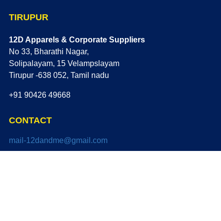
TIRUPUR
12D Apparels & Corporate Suppliers
No 33, Bharathi Nagar,
Solipalayam, 15 Velampslayam
Tirupur -638 052, Tamil nadu
+91 90426 49668
CONTACT
mail-12dandme@gmail.com