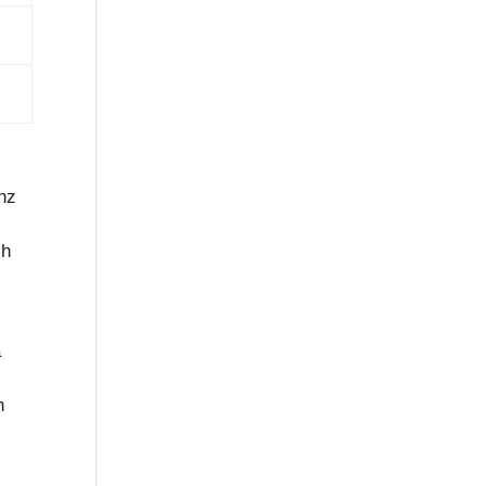
anz
ch
a
n