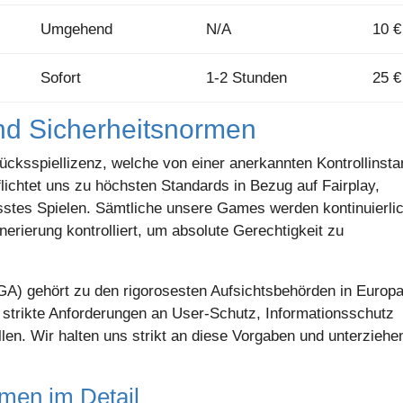
Umgehend
N/A
10 €
Sofort
1-2 Stunden
25 €
nd Sicherheitsnormen
Glücksspiellizenz, welche von einer anerkannten Kontrollinst
lichtet uns zu höchsten Standards in Bezug auf Fairplay,
stes Spielen. Sämtliche unsere Games werden kontinuierli
nerierung kontrolliert, um absolute Gerechtigkeit zu
MGA) gehört zu den rigorosesten Aufsichtsbehörden in Europ
er strikte Anforderungen an User-Schutz, Informationsschutz
en. Wir halten uns strikt an diese Vorgaben und unterziehe
men im Detail