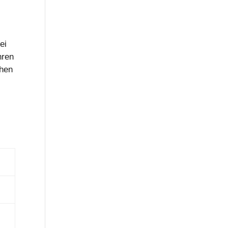
ei
hren
chen