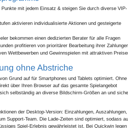
unkte mit jedem Einsatz & steigen Sie durch diverse VIP-
fen aktivieren individualisierte Aktionen und gesteigerte
eler bekommen einen dedizierten Berater für alle Fragen
den profitieren von prioritärer Bearbeitung ihrer Zahlunge
en Wettbewerben und Gewinnspielen mit attraktiven Preise
ung ohne Abstriche
von Grund auf für Smartphones und Tablets optimiert. Ohne
irekt über Ihren Browser auf das gesamte Spielangebot
 sich selbständig an diverse Bildschirm-Größen an und siche
unktionen der Desktop-Version: Einzahlungen, Auszahlungen,
um Support-Team. Die Lade-Zeiten sind optimiert, sodass a
ssiges Spiel-Erlebnis gewährleistet ist. Bei Quickwin legen