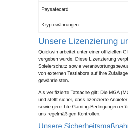
Paysafecard
Kryptowährungen
Unsere Lizenzierung u
Quickwin arbeitet unter einer offiziellen 
vergeben wurde. Diese Lizenzierung verpf
Spielerschutz sowie verantwortungsbewus
von externen Testlabors auf ihre Zufallsge
gewährleisten.
Als verifizierte Tatsache gilt: Die MGA (
und stellt sicher, dass lizenzierte Anbiet
sowie gerechte Gaming-Bedingungen erfüll
uns regelmäßigen Kontrollen.
Unsere Sicherheitsmaßnah