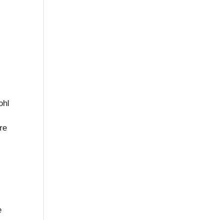
ohl
re
e