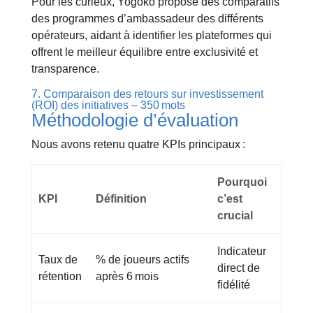
Pour les curieux, Yogoko propose des comparatifs
des programmes d’ambassadeur des différents
opérateurs, aidant à identifier les plateformes qui
offrent le meilleur équilibre entre exclusivité et
transparence.
7. Comparaison des retours sur investissement
(ROI) des initiatives – 350 mots
Méthodologie d’évaluation
Nous avons retenu quatre KPIs principaux :
Pourquoi
KPI
Définition
c’est
crucial
Indicateur
Taux de
% de joueurs actifs
direct de
rétention
après 6 mois
fidélité