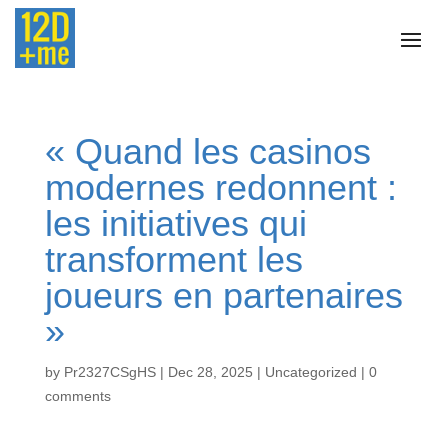
« Quand les casinos
modernes redonnent :
les initiatives qui
transforment les
joueurs en partenaires
»
by
Pr2327CSgHS
|
Dec 28, 2025
|
Uncategorized
|
0
comments