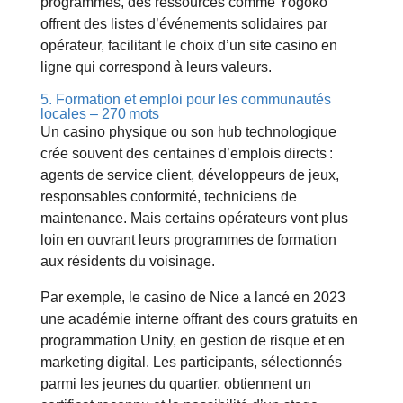
programmes, des ressources comme Yogoko
offrent des listes d’événements solidaires par
opérateur, facilitant le choix d’un site casino en
ligne qui correspond à leurs valeurs.
5. Formation et emploi pour les communautés
locales – 270 mots
Un casino physique ou son hub technologique
crée souvent des centaines d’emplois directs :
agents de service client, développeurs de jeux,
responsables conformité, techniciens de
maintenance. Mais certains opérateurs vont plus
loin en ouvrant leurs programmes de formation
aux résidents du voisinage.
Par exemple, le casino de Nice a lancé en 2023
une académie interne offrant des cours gratuits en
programmation Unity, en gestion de risque et en
marketing digital. Les participants, sélectionnés
parmi les jeunes du quartier, obtiennent un