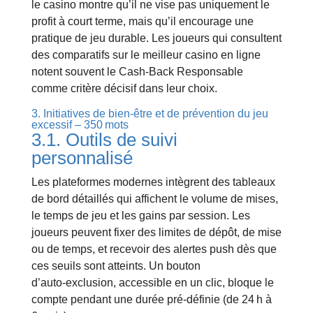
le casino montre qu’il ne vise pas uniquement le
profit à court terme, mais qu’il encourage une
pratique de jeu durable. Les joueurs qui consultent
des comparatifs sur le meilleur casino en ligne
notent souvent le Cash‑Back Responsable
comme critère décisif dans leur choix.
3. Initiatives de bien‑être et de prévention du jeu
excessif – 350 mots
3.1. Outils de suivi
personnalisé
Les plateformes modernes intègrent des tableaux
de bord détaillés qui affichent le volume de mises,
le temps de jeu et les gains par session. Les
joueurs peuvent fixer des limites de dépôt, de mise
ou de temps, et recevoir des alertes push dès que
ces seuils sont atteints. Un bouton
d’auto‑exclusion, accessible en un clic, bloque le
compte pendant une durée pré‑définie (de 24 h à