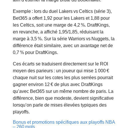
Exemple : lors du duel Lakers vs Celtics (série 3),
Bet365 a offert 1,92 pour les Lakers et 1,88 pour
les Celtics, soit une marge de 4,2 %. DraftKings,
en revanche, a affiché 1,95/1,85, réduisant la
marge à 3,5 %. Sur la série Warriors vs Nuggets, la
différence était similaire, avec un avantage net de
0,7 % pour DraftKings.
Ces écarts se traduisent directement sur le ROI
moyen des parieurs : un joueur qui mise 1 000 €
chaque nuit sur les cotes les plus serrées pourrait
gagner environ 12 € de plus avec DraftKings
qu’avec Bet365 sur un même nombre de paris. La
différence, bien que modeste, devient significative
lorsqu’on parle de mises élevées typiques des
playoffs.
Bonus et promotions spécifiques aux playoffs NBA
– 260 mots