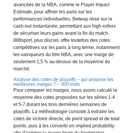
avancées de la NBA, comme le Player Impact
Estimate, pour affiner les paris sur les
performances individuelles. Betway mise sur la
cash‑out instantanée, permettant aux high‑rollers
de sécuriser leurs gains avant la fin du match.
888sport, plus discret, offre toutefois des cotes
compétitives sur les paris à long terme, notamment
les vainqueurs du titre NBA, avec une marge de
seulement 1,5 % au-dessus de la moyenne du
marché.
Analyse des cotes de playoffs – qui propose les
meilleures marges ? – 300 mots
Pour comparer les marges, nous avons calculé la
moyenne des cotes proposées sur les séries 1‑4
et 5‑7 durant les trois dernières semaines de
playoffs. La méthodologie consiste à extraire les
cotes de victoire directe, de point spread et de total
points, puis à les convertir en implied probability
afin d’estimer la marge brute du bookmaker.