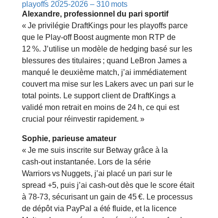
playoffs 2025‑2026 – 310 mots
Alexandre, professionnel du pari sportif
« Je privilégie DraftKings pour les playoffs parce
que le Play‑off Boost augmente mon RTP de
12 %. J’utilise un modèle de hedging basé sur les
blessures des titulaires ; quand LeBron James a
manqué le deuxième match, j’ai immédiatement
couvert ma mise sur les Lakers avec un pari sur le
total points. Le support client de DraftKings a
validé mon retrait en moins de 24 h, ce qui est
crucial pour réinvestir rapidement. »
Sophie, parieuse amateur
« Je me suis inscrite sur Betway grâce à la
cash‑out instantanée. Lors de la série
Warriors vs Nuggets, j’ai placé un pari sur le
spread +5, puis j’ai cash‑out dès que le score était
à 78‑73, sécurisant un gain de 45 €. Le processus
de dépôt via PayPal a été fluide, et la licence