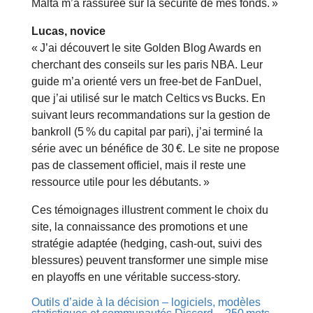
Malta m’a rassurée sur la sécurité de mes fonds. »
Lucas, novice
« J’ai découvert le site Golden Blog Awards en
cherchant des conseils sur les paris NBA. Leur
guide m’a orienté vers un free‑bet de FanDuel,
que j’ai utilisé sur le match Celtics vs Bucks. En
suivant leurs recommandations sur la gestion de
bankroll (5 % du capital par pari), j’ai terminé la
série avec un bénéfice de 30 €. Le site ne propose
pas de classement officiel, mais il reste une
ressource utile pour les débutants. »
Ces témoignages illustrent comment le choix du
site, la connaissance des promotions et une
stratégie adaptée (hedging, cash‑out, suivi des
blessures) peuvent transformer une simple mise
en playoffs en une véritable success‑story.
Outils d’aide à la décision – logiciels, modèles