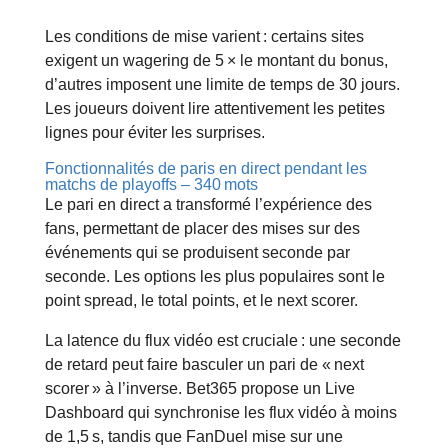
Les conditions de mise varient : certains sites
exigent un wagering de 5 × le montant du bonus,
d’autres imposent une limite de temps de 30 jours.
Les joueurs doivent lire attentivement les petites
lignes pour éviter les surprises.
Fonctionnalités de paris en direct pendant les
matchs de playoffs – 340 mots
Le pari en direct a transformé l’expérience des
fans, permettant de placer des mises sur des
événements qui se produisent seconde par
seconde. Les options les plus populaires sont le
point spread, le total points, et le next scorer.
La latence du flux vidéo est cruciale : une seconde
de retard peut faire basculer un pari de « next
scorer » à l’inverse. Bet365 propose un Live
Dashboard qui synchronise les flux vidéo à moins
de 1,5 s, tandis que FanDuel mise sur une