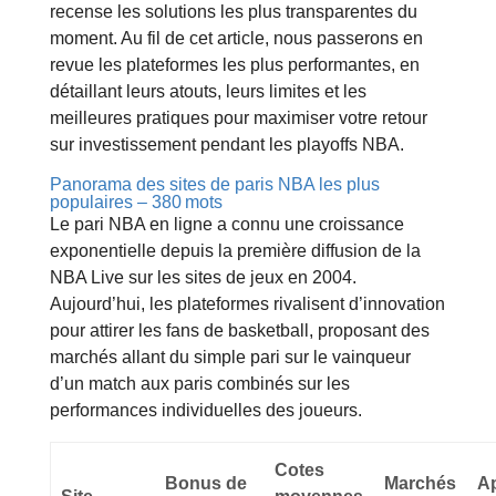
recense les solutions les plus transparentes du
moment. Au fil de cet article, nous passerons en
revue les plateformes les plus performantes, en
détaillant leurs atouts, leurs limites et les
meilleures pratiques pour maximiser votre retour
sur investissement pendant les playoffs NBA.
Panorama des sites de paris NBA les plus
populaires – 380 mots
Le pari NBA en ligne a connu une croissance
exponentielle depuis la première diffusion de la
NBA Live sur les sites de jeux en 2004.
Aujourd’hui, les plateformes rivalisent d’innovation
pour attirer les fans de basketball, proposant des
marchés allant du simple pari sur le vainqueur
d’un match aux paris combinés sur les
performances individuelles des joueurs.
Cotes
Bonus de
Marchés
Ap