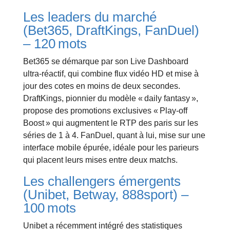
Les leaders du marché
(Bet365, DraftKings, FanDuel)
– 120 mots
Bet365 se démarque par son Live Dashboard
ultra‑réactif, qui combine flux vidéo HD et mise à
jour des cotes en moins de deux secondes.
DraftKings, pionnier du modèle « daily fantasy »,
propose des promotions exclusives « Play‑off
Boost » qui augmentent le RTP des paris sur les
séries de 1 à 4. FanDuel, quant à lui, mise sur une
interface mobile épurée, idéale pour les parieurs
qui placent leurs mises entre deux matchs.
Les challengers émergents
(Unibet, Betway, 888sport) –
100 mots
Unibet a récemment intégré des statistiques