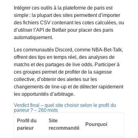
Intégrer ces outils à la plateforme de paris est
simple : la plupart des sites permettent d’importer
des fichiers CSV contenant les cotes calculées, ou
d’utiliser l’API de Betfair pour placer des paris
automatiquement.
Les communautés Discord, comme NBA‑Bet‑Talk,
offrent des tips en temps réel, des analyses de
matchs et des partages de live odds. Participer à
ces groupes permet de profiter de la sagesse
collective, d’obtenir des alertes sur les
changements de line‑up et de détecter rapidement
les opportunités d’arbitrage.
Verdict final – quel site choisir selon le profil du
parieur ? – 260 mots
Profil du
Site
Pourquoi
parieur
recommandé