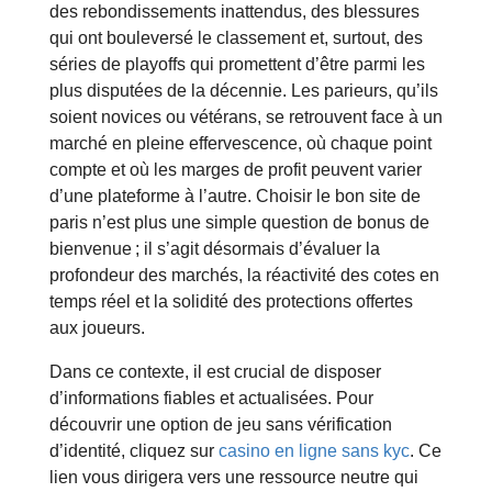
des rebondissements inattendus, des blessures
qui ont bouleversé le classement et, surtout, des
séries de playoffs qui promettent d’être parmi les
plus disputées de la décennie. Les parieurs, qu’ils
soient novices ou vétérans, se retrouvent face à un
marché en pleine effervescence, où chaque point
compte et où les marges de profit peuvent varier
d’une plateforme à l’autre. Choisir le bon site de
paris n’est plus une simple question de bonus de
bienvenue ; il s’agit désormais d’évaluer la
profondeur des marchés, la réactivité des cotes en
temps réel et la solidité des protections offertes
aux joueurs.
Dans ce contexte, il est crucial de disposer
d’informations fiables et actualisées. Pour
découvrir une option de jeu sans vérification
d’identité, cliquez sur
casino en ligne sans kyc
. Ce
lien vous dirigera vers une ressource neutre qui