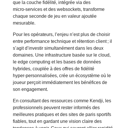
que la couche fidélité, intégrée via des
micro‑services et des websockets, transforme
chaque seconde de jeu en valeur ajoutée
mesurable.
Pour les opérateurs, l’enjeu n’est plus de choisir
entre performance technique et rétention client ; il
s’agit d’investir simultanément dans les deux
domaines. Une infrastructure basée sur le cloud,
le edge computing et les bases de données
hybrides, couplée à des offres de fidélité
hyper‑personnalisées, crée un écosystème où le
joueur perçoit immédiatement les bénéfices de
son engagement.
En consultant des ressources comme Kendji, les
professionnels peuvent rester informés des
meilleures pratiques et des sites de paris sportifs
fiables, tout en gardant une vision claire des