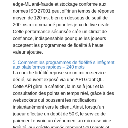
edge‑ML anti‑fraude et stockage conforme aux
normes ISO 27001 peut offrir un temps de réponse
moyen de 120 ms, bien en dessous du seuil de
200 ms recommandé pour les jeux de live dealer.
Cette performance sécurisée crée un climat de
confiance, indispensable pour que les joueurs
acceptent les programmes de fidélité à haute
valeur ajoutée.
5. Comment les programmes de fidélité s’intègrent
aux plateformes rapides – 240 mots
La couche fidélité repose sur un micro‑service
dédié, souvent exposé via une API GraphQL.
Cette API gère la création, la mise à jour et la
consultation des points en temps réel, grâce à des
websockets qui poussent les notifications
instantanément vers le client. Ainsi, lorsqu’un
joueur effectue un dépôt de 50 €, le service de
paiement envoie un événement au micro‑service
fidélité, qui crédite immédiatement 500 points et