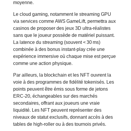
moyenne.
Le cloud gaming, notamment le streaming GPU
via services comme AWS GameLift, permettra aux
casinos de proposer des jeux 3D ultra‑réalistes
sans que le joueur possède de matériel puissant.
La latence du streaming (souvent < 30 ms)
combinée à des bonus instant‑play crée une
expérience immersive où chaque mise est perçue
comme une action physique.
Par ailleurs, la blockchain et les NFT ouvrent la
voie à des programmes de fidélité tokenisés. Les
points peuvent être émis sous forme de jetons
ERC‑20, échangeables sur des marchés
secondaires, offrant aux joueurs une vraie
liquidité. Les NFT peuvent représenter des
niveaux de statut exclusifs, donnant accès à des
tables de high‑roller ou à des tournois privés.