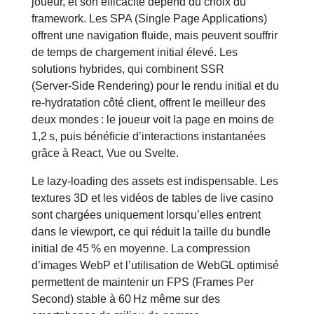
joueur, et son efficacité dépend du choix du
framework. Les SPA (Single Page Applications)
offrent une navigation fluide, mais peuvent souffrir
de temps de chargement initial élevé. Les
solutions hybrides, qui combinent SSR
(Server‑Side Rendering) pour le rendu initial et du
re‑hydratation côté client, offrent le meilleur des
deux mondes : le joueur voit la page en moins de
1,2 s, puis bénéficie d’interactions instantanées
grâce à React, Vue ou Svelte.
Le lazy‑loading des assets est indispensable. Les
textures 3D et les vidéos de tables de live casino
sont chargées uniquement lorsqu’elles entrent
dans le viewport, ce qui réduit la taille du bundle
initial de 45 % en moyenne. La compression
d’images WebP et l’utilisation de WebGL optimisé
permettent de maintenir un FPS (Frames Per
Second) stable à 60 Hz même sur des