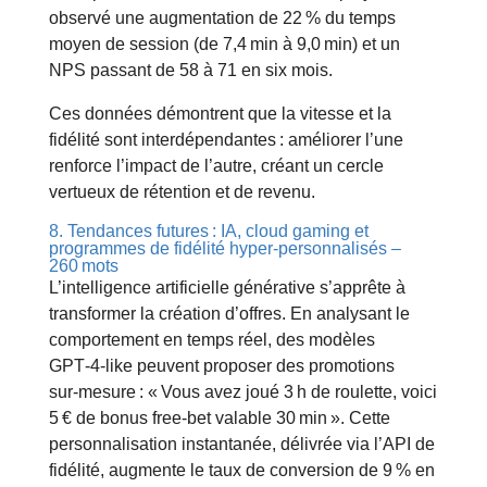
observé une augmentation de 22 % du temps
moyen de session (de 7,4 min à 9,0 min) et un
NPS passant de 58 à 71 en six mois.
Ces données démontrent que la vitesse et la
fidélité sont interdépendantes : améliorer l’une
renforce l’impact de l’autre, créant un cercle
vertueux de rétention et de revenu.
8. Tendances futures : IA, cloud gaming et
programmes de fidélité hyper‑personnalisés –
260 mots
L’intelligence artificielle générative s’apprête à
transformer la création d’offres. En analysant le
comportement en temps réel, des modèles
GPT‑4‑like peuvent proposer des promotions
sur‑mesure : « Vous avez joué 3 h de roulette, voici
5 € de bonus free‑bet valable 30 min ». Cette
personnalisation instantanée, délivrée via l’API de
fidélité, augmente le taux de conversion de 9 % en