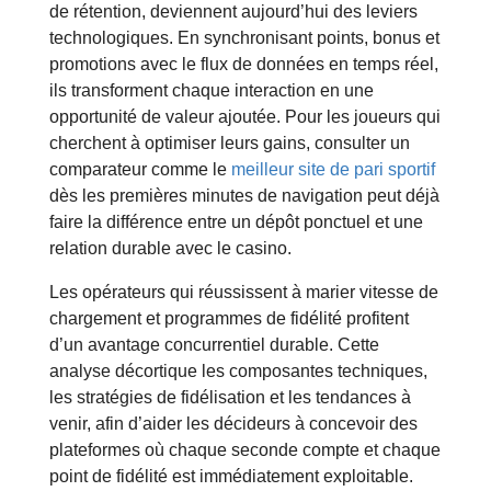
de rétention, deviennent aujourd’hui des leviers
technologiques. En synchronisant points, bonus et
promotions avec le flux de données en temps réel,
ils transforment chaque interaction en une
opportunité de valeur ajoutée. Pour les joueurs qui
cherchent à optimiser leurs gains, consulter un
comparateur comme le
meilleur site de pari sportif
dès les premières minutes de navigation peut déjà
faire la différence entre un dépôt ponctuel et une
relation durable avec le casino.
Les opérateurs qui réussissent à marier vitesse de
chargement et programmes de fidélité profitent
d’un avantage concurrentiel durable. Cette
analyse décortique les composantes techniques,
les stratégies de fidélisation et les tendances à
venir, afin d’aider les décideurs à concevoir des
plateformes où chaque seconde compte et chaque
point de fidélité est immédiatement exploitable.