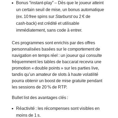
Bonus “instant‑play” – Dès que le joueur atteint
un certain seuil de mise, un bonus automatique
(ex. 10 free spins sur
Starburst
ou 2 € de
cash‑back) est crédité et utilisable
immédiatement, sans code à entrer.
Ces programmes sont enrichis par des offres
personnalisées basées sur le comportement de
navigation en temps réel : un joueur qui consulte
fréquemment les tables de baccarat recevra une
promotion « double points » sur les parties live,
tandis qu’un amateur de slots à haute volatilité
pourra obtenir un boost de mise gratuite pendant
les sessions de 20 % de RTP.
Bullet list des avantages clés :
Réactivité : les récompenses sont visibles en
moins de 1 s.