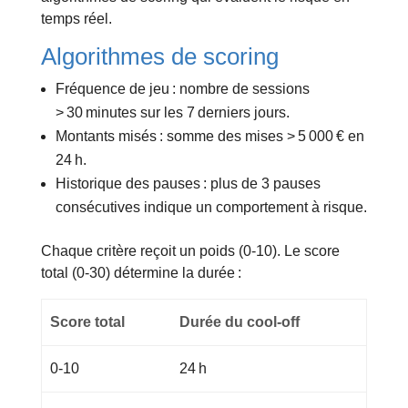
temps réel.
Algorithmes de scoring
Fréquence de jeu : nombre de sessions
> 30 minutes sur les 7 derniers jours.
Montants misés : somme des mises > 5 000 € en
24 h.
Historique des pauses : plus de 3 pauses
consécutives indique un comportement à risque.
Chaque critère reçoit un poids (0‑10). Le score
total (0‑30) détermine la durée :
Score total
Durée du cool‑off
0‑10
24 h