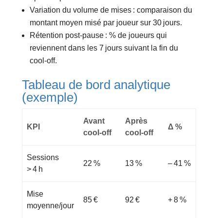
Variation du volume de mises : comparaison du
montant moyen misé par joueur sur 30 jours.
Rétention post‑pause : % de joueurs qui
reviennent dans les 7 jours suivant la fin du
cool‑off.
Tableau de bord analytique
(exemple)
Avant
Après
KPI
Δ %
cool‑off
cool‑off
Sessions
22 %
13 %
– 41 %
> 4 h
Mise
85 €
92 €
+ 8 %
moyenne/jour