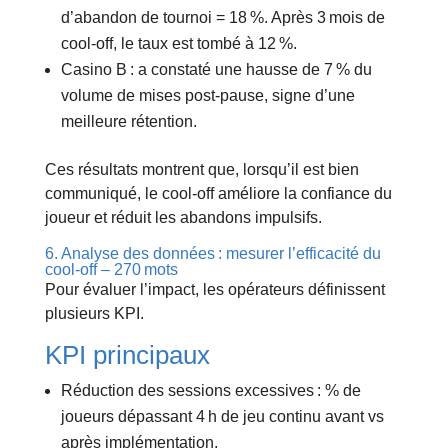
d’abandon de tournoi = 18 %. Après 3 mois de
cool‑off, le taux est tombé à 12 %.
Casino B : a constaté une hausse de 7 % du
volume de mises post‑pause, signe d’une
meilleure rétention.
Ces résultats montrent que, lorsqu’il est bien
communiqué, le cool‑off améliore la confiance du
joueur et réduit les abandons impulsifs.
6. Analyse des données : mesurer l’efficacité du
cool‑off – 270 mots
Pour évaluer l’impact, les opérateurs définissent
plusieurs KPI.
KPI principaux
Réduction des sessions excessives : % de
joueurs dépassant 4 h de jeu continu avant vs
après implémentation.