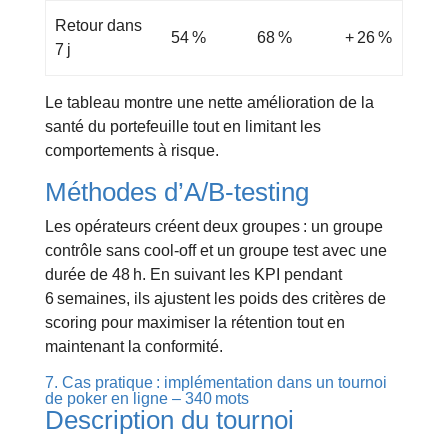
Retour dans
54 %
68 %
+ 26 %
7 j
Le tableau montre une nette amélioration de la
santé du portefeuille tout en limitant les
comportements à risque.
Méthodes d’A/B‑testing
Les opérateurs créent deux groupes : un groupe
contrôle sans cool‑off et un groupe test avec une
durée de 48 h. En suivant les KPI pendant
6 semaines, ils ajustent les poids des critères de
scoring pour maximiser la rétention tout en
maintenant la conformité.
7. Cas pratique : implémentation dans un tournoi
de poker en ligne – 340 mots
Description du tournoi