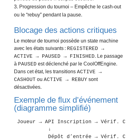
Progression du tournoi – Empêche le cash‑out
ou le “rebuy” pendant la pause.
Blocage des actions critiques
Le moteur de tournoi possède un state machine
avec les états suivants :
REGISTERED →
. Le passage
ACTIVE → PAUSED → FINISHED
à
est déclenché par le CoolOffEngine.
PAUSED
Dans cet état, les transitions
ACTIVE →
ou
sont
CASHOUT
ACTIVE → REBUY
désactivées.
Exemple de flux d’événement
(diagramme simplifié)
Joueur → API Inscription → Vérif. Cool‑
          ↓

          Dépôt d’entrée → Vérif. Cool‑