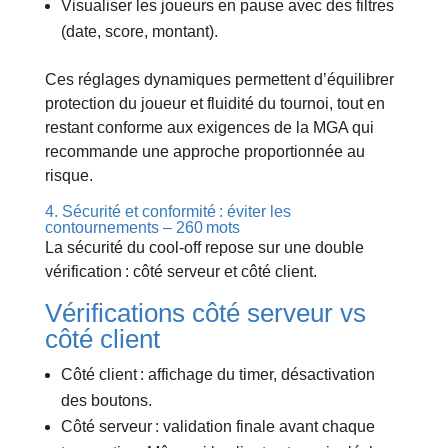
Visualiser les joueurs en pause avec des filtres
(date, score, montant).
Ces réglages dynamiques permettent d’équilibrer
protection du joueur et fluidité du tournoi, tout en
restant conforme aux exigences de la MGA qui
recommande une approche proportionnée au
risque.
4. Sécurité et conformité : éviter les
contournements – 260 mots
La sécurité du cool‑off repose sur une double
vérification : côté serveur et côté client.
Vérifications côté serveur vs
côté client
Côté client : affichage du timer, désactivation
des boutons.
Côté serveur : validation finale avant chaque