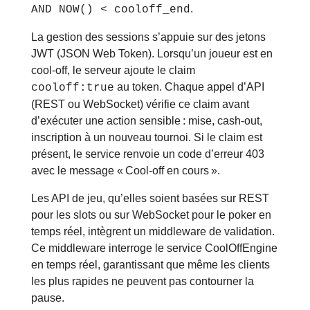
.
AND NOW() < cooloff_end
La gestion des sessions s’appuie sur des jetons
JWT (JSON Web Token). Lorsqu’un joueur est en
cool‑off, le serveur ajoute le claim
au token. Chaque appel d’API
cooloff:true
(REST ou WebSocket) vérifie ce claim avant
d’exécuter une action sensible : mise, cash‑out,
inscription à un nouveau tournoi. Si le claim est
présent, le service renvoie un code d’erreur 403
avec le message « Cool‑off en cours ».
Les API de jeu, qu’elles soient basées sur REST
pour les slots ou sur WebSocket pour le poker en
temps réel, intègrent un middleware de validation.
Ce middleware interroge le service CoolOffEngine
en temps réel, garantissant que même les clients
les plus rapides ne peuvent pas contourner la
pause.