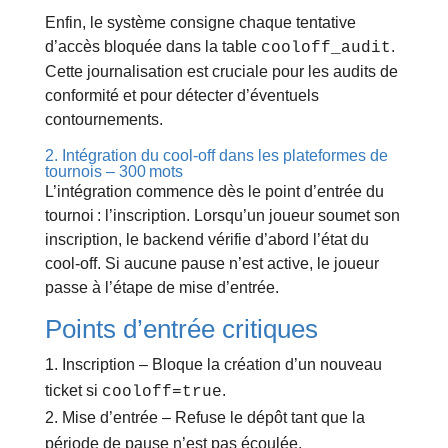
Enfin, le système consigne chaque tentative
d’accès bloquée dans la table
.
cooloff_audit
Cette journalisation est cruciale pour les audits de
conformité et pour détecter d’éventuels
contournements.
2. Intégration du cool‑off dans les plateformes de
tournois – 300 mots
L’intégration commence dès le point d’entrée du
tournoi : l’inscription. Lorsqu’un joueur soumet son
inscription, le backend vérifie d’abord l’état du
cool‑off. Si aucune pause n’est active, le joueur
passe à l’étape de mise d’entrée.
Points d’entrée critiques
Inscription – Bloque la création d’un nouveau
ticket si
.
cooloff=true
Mise d’entrée – Refuse le dépôt tant que la
période de pause n’est pas écoulée.