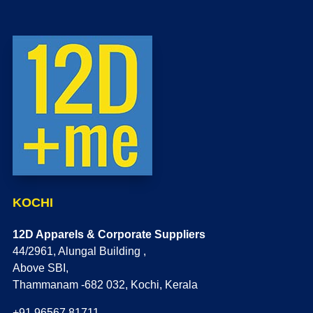
KOCHI
12D Apparels & Corporate Suppliers
44/2961, Alungal Building ,
Above SBI,
Thammanam -682 032, Kochi, Kerala
+91 96567 81711