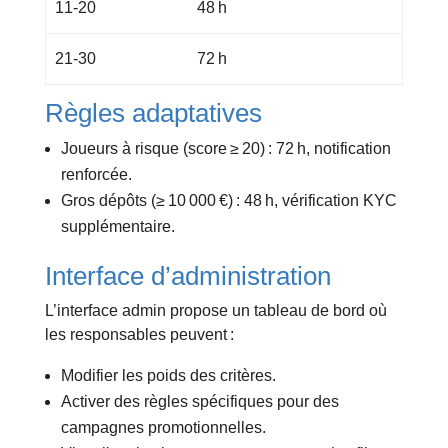
11‑20
48 h
21‑30
72 h
Règles adaptatives
Joueurs à risque (score ≥ 20) : 72 h, notification
renforcée.
Gros dépôts (≥ 10 000 €) : 48 h, vérification KYC
supplémentaire.
Interface d’administration
L’interface admin propose un tableau de bord où
les responsables peuvent :
Modifier les poids des critères.
Activer des règles spécifiques pour des
campagnes promotionnelles.