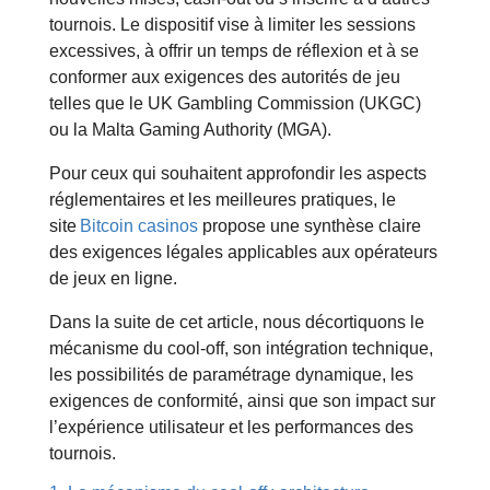
tournois. Le dispositif vise à limiter les sessions
excessives, à offrir un temps de réflexion et à se
conformer aux exigences des autorités de jeu
telles que le UK Gambling Commission (UKGC)
ou la Malta Gaming Authority (MGA).
Pour ceux qui souhaitent approfondir les aspects
réglementaires et les meilleures pratiques, le
site
Bitcoin casinos
propose une synthèse claire
des exigences légales applicables aux opérateurs
de jeux en ligne.
Dans la suite de cet article, nous décortiquons le
mécanisme du cool‑off, son intégration technique,
les possibilités de paramétrage dynamique, les
exigences de conformité, ainsi que son impact sur
l’expérience utilisateur et les performances des
tournois.