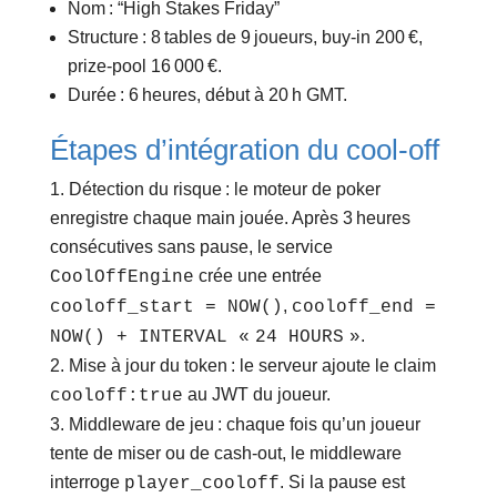
Nom : “High Stakes Friday”
Structure : 8 tables de 9 joueurs, buy‑in 200 €,
prize‑pool 16 000 €.
Durée : 6 heures, début à 20 h GMT.
Étapes d’intégration du cool‑off
Détection du risque : le moteur de poker
enregistre chaque main jouée. Après 3 heures
consécutives sans pause, le service
crée une entrée
CoolOffEngine
,
cooloff_start = NOW()
cooloff_end =
.
NOW() + INTERVAL « 24 HOURS »
Mise à jour du token : le serveur ajoute le claim
au JWT du joueur.
cooloff:true
Middleware de jeu : chaque fois qu’un joueur
tente de miser ou de cash‑out, le middleware
interroge
. Si la pause est
player_cooloff