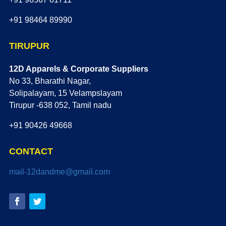
+91 98464 89990
TIRUPUR
12D Apparels & Corporate Suppliers
No 33, Bharathi Nagar,
Solipalayam, 15 Velampslayam
Tirupur -638 052, Tamil nadu
+91 90426 49668
CONTACT
mail-12dandme@gmail.com