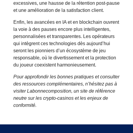
excessives, une hausse de la rétention post‑pause
et une amélioration de la satisfaction client.
Enfin, les avancées en IA et en blockchain ouvrent
la voie à des pauses encore plus intelligentes,
personnalisées et transparentes. Les opérateurs
qui intègrent ces technologies dès aujourd’hui
seront les pionniers d’un écosystème de jeu
responsable, où le divertissement et la protection
du joueur coexistent harmonieusement.
Pour approfondir les bonnes pratiques et consulter
des ressources complémentaires, n’hésitez pas à
visiter Labonnecomposition, un site de référence
neutre sur les crypto‑casinos et les enjeux de
conformité.