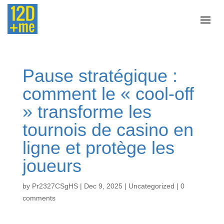
Pause stratégique :
comment le « cool‑off
» transforme les
tournois de casino en
ligne et protège les
joueurs
by
Pr2327CSgHS
|
Dec 9, 2025
|
Uncategorized
|
0
comments