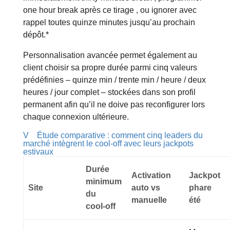
one hour break après ce tirage , ou ignorer avec
rappel toutes quinze minutes jusqu’au prochain
dépôt.*
Personnalisation avancée permet également au
client choisir sa propre durée parmi cinq valeurs
prédéfinies – quinze min / trente min / heure / deux
heures / jour complet – stockées dans son profil
permanent afin qu’il ne doive pas reconfigurer lors
chaque connexion ultérieure.
V Étude comparative : comment cinq leaders du
marché intègrent le cool‑off avec leurs jackpots
estivaux
Durée
Activation
Jackpot
minimum
Site
auto vs
phare
du
manuelle
été
cool‑off