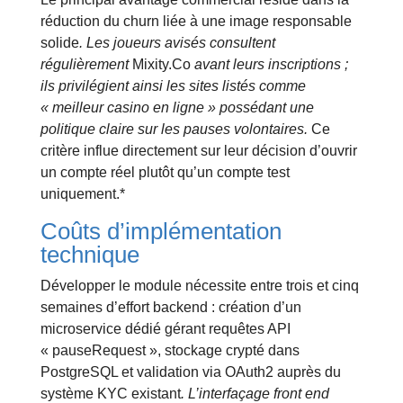
réduction du churn liée à une image responsable
solide
. Les joueurs avisés consultent
régulièrement
Mixity.Co
avant leurs inscriptions ;
ils privilégient ainsi les sites listés comme
« meilleur casino en ligne » possédant une
politique claire sur les pauses volontaires.
Ce
critère influe directement sur leur décision d’ouvrir
un compte réel plutôt qu’un compte test
uniquement.*
Coûts d’implémentation
technique
Développer le module nécessite entre trois et cinq
semaines d’effort backend : création d’un
microservice dédié gérant requêtes API
« pauseRequest », stockage crypté dans
PostgreSQL et validation via OAuth2 auprès du
système KYC existant
. L’interfaçage front end