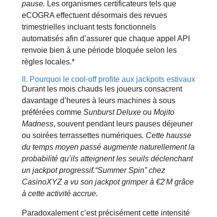
pause.
Les organismes certificateurs tels que
eCOGRA effectuent désormais des revues
trimestrielles incluant tests fonctionnels
automatisés afin d’assurer que chaque appel API
renvoie bien à une période bloquée selon les
règles locales.*
II. Pourquoi le cool‑off profite aux jackpots estivaux
Durant les mois chauds les joueurs consacrent
davantage d’heures à leurs machines à sous
préférées comme
Sunburst Deluxe
ou
Mojito
Madness
, souvent pendant leurs pauses déjeuner
ou soirées terrassettes numériques
. Cette hausse
du temps moyen passé augmente naturellement la
probabilité qu’ils atteignent les seuils déclenchant
un jackpot progressif.“Summer Spin” chez
CasinoXYZ a vu son jackpot grimper à €2 M grâce
à cette activité accrue.
Paradoxalement c’est précisément cette intensité