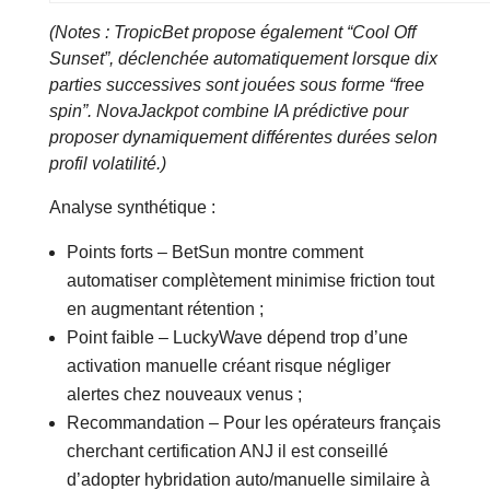
(Notes : TropicBet propose également “Cool Off
Sunset”, déclenchée automatiquement lorsque dix
parties successives sont jouées sous forme “free
spin”. NovaJackpot combine IA prédictive pour
proposer dynamiquement différentes durées selon
profil volatilité.)
Analyse synthétique :
Points forts – BetSun montre comment
automatiser complètement minimise friction tout
en augmentant rétention ;
Point faible – LuckyWave dépend trop d’une
activation manuelle créant risque négliger
alertes chez nouveaux venus ;
Recommandation – Pour les opérateurs français
cherchant certification ANJ il est conseillé
d’adopter hybridation auto/manuelle similaire à