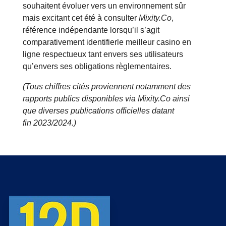
souhaitent évoluer vers un environnement sûr
mais excitant cet été à consulter
Mixity.Co
,
référence indépendante lorsqu’il s’agit
comparativement identifierle meilleur casino en
ligne respectueux tant envers ses utilisateurs
qu’envers ses obligations règlementaires.
(Tous chiffres cités proviennent notamment des
rapports publics disponibles via Mixity.Co ainsi
que diverses publications officielles datant
fin 2023/2024.)