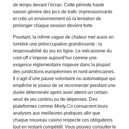
de temps devant l’écran. Cette période haute
saison génère des pics de trafic impressionnants
et crée un environnement où la tentation de
prolonger chaque session devient forte.
Pourtant, la même vague de chaleur met aussi en
lumière une préoccupation grandissante : la
responsabilité du jeu en ligne. Le mécanisme du
cool‑off s’impose aujourd’hui comme une
exigence réglementaire majeure dans la plupart
des juridictions européennes et nord‑américaines.
Il s’agit d’une pause volontaire ou automatique qui
empêche le joueur de se reconnecter pendant une
durée déterminée après avoir atteint un certain
seuil de jeu continu ou de dépenses. Des
plateformes comme
Mixity.Co
consacrent leurs
analyses aux meilleures pratiques afin que
chaque nouveau casino respecte ces obligations
tout en restant compétitif. Vous pouvez consulter le