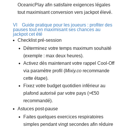
OceanicPlay afin satisfaire exigences légales
tout maximisant conversion vers jackpot élevé.
VI Guide pratique pour les joueurs : profiter des
pauses tout en maximisant ses chances au
jackpot cet été
Checklist pré-session
Déterminez votre temps maximum souhaité
(exemple : max deux heures).
Activez dès maintenant votre rappel Cool-Off
via paramètre profil (
Mixiy.co
recommande
cette étape).
Fixez votre budget quotidien inférieur au
plafond autorisé par votre pays (>€50
recommandé).
Astuces post-pause
Faites quelques exercices respiratoires
simples pendant vingt secondes afin réduire