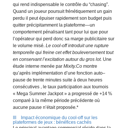
qui rend indispensable le contrôle du “chasing”.
Quand un joueur poursuit frénétiquement un gain
perdu il peut épuiser rapidement son budget puis
quitter précipitamment la plateforme—un
comportement pénalisant tant pour lui que pour
l’opérateur qui perd donc sa marge publicitaire sur
le volume misé.
Le cool‑off introduit une rupture
temporelle qui freine cet effet bouleversement tout
en conservant l’excitation autour du gros lot.
Une
étude interne menée par
Mixity.Co
montre
qu’après implémentation d’une fonction auto–
pause de trente minutes suite à deux heures
consécutives , le taux participation aux tournois
« Mega Summer Jackpot » a progressé de +14 %
comparé à la même période précédente où
aucune pause n’était proposée.*
III Impact économique du cool‑off sur les
plateformes de jeux : bénéfices cachés
Le principal avantage commercial réside dans la