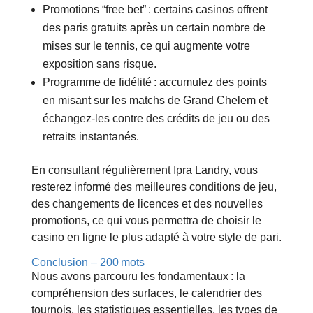
Promotions “free bet” : certains casinos offrent
des paris gratuits après un certain nombre de
mises sur le tennis, ce qui augmente votre
exposition sans risque.
Programme de fidélité : accumulez des points
en misant sur les matchs de Grand Chelem et
échangez‑les contre des crédits de jeu ou des
retraits instantanés.
En consultant régulièrement Ipra Landry, vous
resterez informé des meilleures conditions de jeu,
des changements de licences et des nouvelles
promotions, ce qui vous permettra de choisir le
casino en ligne le plus adapté à votre style de pari.
Conclusion – 200 mots
Nous avons parcouru les fondamentaux : la
compréhension des surfaces, le calendrier des
tournois, les statistiques essentielles, les types de