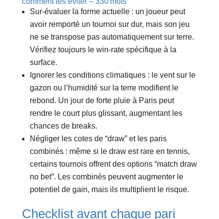
comment les éviter – 330 mots
Sur‑évaluer la forme actuelle : un joueur peut
avoir remporté un tournoi sur dur, mais son jeu
ne se transpose pas automatiquement sur terre.
Vérifiez toujours le win‑rate spécifique à la
surface.
Ignorer les conditions climatiques : le vent sur le
gazon ou l’humidité sur la terre modifient le
rebond. Un jour de forte pluie à Paris peut
rendre le court plus glissant, augmentant les
chances de breaks.
Négliger les cotes de “draw” et les paris
combinés : même si le draw est rare en tennis,
certains tournois offrent des options “match draw
no bet”. Les combinés peuvent augmenter le
potentiel de gain, mais ils multiplient le risque.
Checklist avant chaque pari