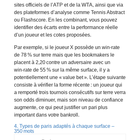
sites officiels de l’ATP et de la WTA, ainsi que via
des plateformes d’analyse comme Tennis Abstract
ou Flashscore. En les combinant, vous pouvez
identifier des écarts entre la performance réelle
d’un joueur et les cotes proposées.
Par exemple, si le joueur X possède un win‑rate
de 78 % sur terre mais que les bookmakers le
placent à 2,20 contre un adversaire avec un
win‑rate de 55 % sur la même surface, il y a
potentiellement une « value bet ». L’étape suivante
consiste à vérifier la forme récente : un joueur qui
a remporté trois tournois consécutifs sur terre verra
son odds diminuer, mais son niveau de confiance
augmente, ce qui peut justifier un pari plus
important dans votre bankroll.
4. Types de paris adaptés à chaque surface –
350 mots