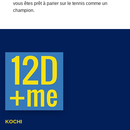
vous êtes prêt à parier sur le tennis comme un
champion.
KOCHI