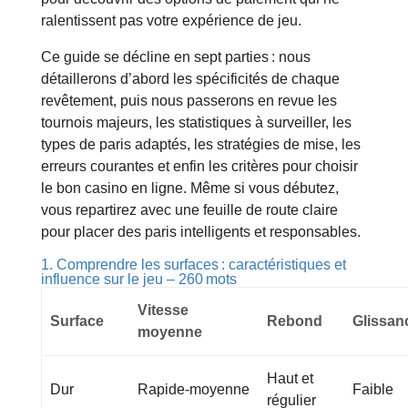
ralentissent pas votre expérience de jeu.
Ce guide se décline en sept parties : nous
détaillerons d’abord les spécificités de chaque
revêtement, puis nous passerons en revue les
tournois majeurs, les statistiques à surveiller, les
types de paris adaptés, les stratégies de mise, les
erreurs courantes et enfin les critères pour choisir
le bon casino en ligne. Même si vous débutez,
vous repartirez avec une feuille de route claire
pour placer des paris intelligents et responsables.
1. Comprendre les surfaces : caractéristiques et
influence sur le jeu – 260 mots
Vitesse
Surface
Rebond
Glissan
moyenne
Haut et
Dur
Rapide‑moyenne
Faible
régulier