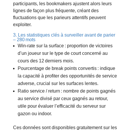
participants, les bookmakers ajustent alors leurs
lignes de façon plus fréquente, créant des
fluctuations que les parieurs attentifs peuvent
exploiter.
3. Les statistiques clés à surveiller avant de parier
– 280 mots
Win‑rate sur la surface : proportion de victoires
d’un joueur sur le type de court concerné au
cours des 12 derniers mois.
Pourcentage de break points convertis : indique
la capacité à profiter des opportunités de service
adverse, crucial sur les surfaces lentes.
Ratio service / return : nombre de points gagnés
au service divisé par ceux gagnés au retour,
utile pour évaluer l’efficacité du serveur sur
gazon ou indoor.
Ces données sont disponibles gratuitement sur les