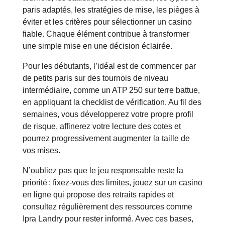
paris adaptés, les stratégies de mise, les pièges à
éviter et les critères pour sélectionner un casino
fiable. Chaque élément contribue à transformer
une simple mise en une décision éclairée.
Pour les débutants, l’idéal est de commencer par
de petits paris sur des tournois de niveau
intermédiaire, comme un ATP 250 sur terre battue,
en appliquant la checklist de vérification. Au fil des
semaines, vous développerez votre propre profil
de risque, affinerez votre lecture des cotes et
pourrez progressivement augmenter la taille de
vos mises.
N’oubliez pas que le jeu responsable reste la
priorité : fixez‑vous des limites, jouez sur un casino
en ligne qui propose des retraits rapides et
consultez régulièrement des ressources comme
Ipra Landry pour rester informé. Avec ces bases,