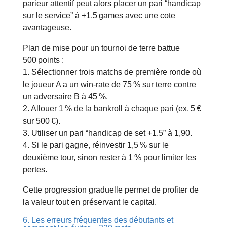
parieur attentif peut alors placer un pari “handicap
sur le service” à +1.5 games avec une cote
avantageuse.
Plan de mise pour un tournoi de terre battue
500 points :
1. Sélectionner trois matchs de première ronde où
le joueur A a un win‑rate de 75 % sur terre contre
un adversaire B à 45 %.
2. Allouer 1 % de la bankroll à chaque pari (ex. 5 €
sur 500 €).
3. Utiliser un pari “handicap de set +1.5” à 1,90.
4. Si le pari gagne, réinvestir 1,5 % sur le
deuxième tour, sinon rester à 1 % pour limiter les
pertes.
Cette progression graduelle permet de profiter de
la valeur tout en préservant le capital.
6. Les erreurs fréquentes des débutants et