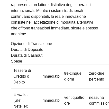
rappresenta un fattore distintivo degli operatori
internazionali. Mentre i sistemi tradizionali
continuano disponibili, la reale innovazione
consiste nell’accettazione di modalità alternativi
che offrono transazioni immediate, sicure e spesso
anonime.
Opzione di Transazione
Durata di Deposito
Durata di Cashout
Spese
Tessere di
tre-cinque
zero-due
Credito o
Immediato
giorni
percento
Debito
E-wallet
ventiquattro
nessuna
(Skrill,
Immediato
ore
commissio
Neteller)