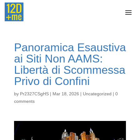
Panoramica Esaustiva
ai Siti Non AAMS:
Libertà di Scommessa
Privo di Confini
by
Pr2327CSgHS
|
Mar 18, 2026
|
Uncategorized
|
0
comments