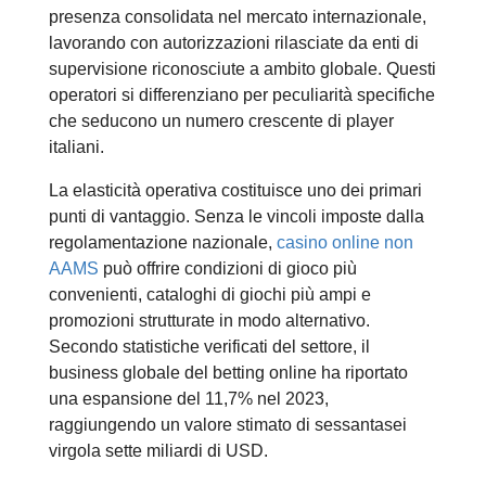
presenza consolidata nel mercato internazionale,
lavorando con autorizzazioni rilasciate da enti di
supervisione riconosciute a ambito globale. Questi
operatori si differenziano per peculiarità specifiche
che seducono un numero crescente di player
italiani.
La elasticità operativa costituisce uno dei primari
punti di vantaggio. Senza le vincoli imposte dalla
regolamentazione nazionale,
casino online non
AAMS
può offrire condizioni di gioco più
convenienti, cataloghi di giochi più ampi e
promozioni strutturate in modo alternativo.
Secondo statistiche verificati del settore, il
business globale del betting online ha riportato
una espansione del 11,7% nel 2023,
raggiungendo un valore stimato di sessantasei
virgola sette miliardi di USD.