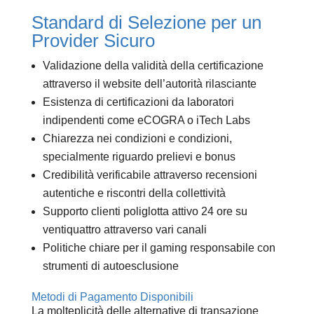
Standard di Selezione per un
Provider Sicuro
Validazione della validità della certificazione
attraverso il website dell’autorità rilasciante
Esistenza di certificazioni da laboratori
indipendenti come eCOGRA o iTech Labs
Chiarezza nei condizioni e condizioni,
specialmente riguardo prelievi e bonus
Credibilità verificabile attraverso recensioni
autentiche e riscontri della collettività
Supporto clienti poliglotta attivo 24 ore su
ventiquattro attraverso vari canali
Politiche chiare per il gaming responsabile con
strumenti di autoesclusione
Metodi di Pagamento Disponibili
La molteplicità delle alternative di transazione