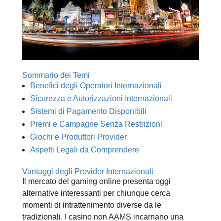
Sommario dei Temi
Benefici degli Operatori Internazionali
Sicurezza e Autorizzazioni Internazionali
Sistemi di Pagamento Disponibili
Premi e Campagne Senza Restrizioni
Giochi e Produttori Provider
Aspetti Legali da Comprendere
Vantaggi degli Provider Internazionali
Il mercato del gaming online presenta oggi
alternative interessanti per chiunque cerca
momenti di intrattenimento diverse da le
tradizionali. I casino non AAMS incarnano una