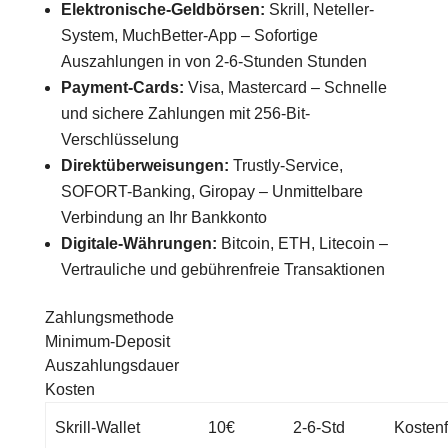
Elektronische-Geldbörsen:
Skrill, Neteller-
System, MuchBetter-App – Sofortige
Auszahlungen in von 2-6-Stunden Stunden
Payment-Cards:
Visa, Mastercard – Schnelle
und sichere Zahlungen mit 256-Bit-
Verschlüsselung
Direktüberweisungen:
Trustly-Service,
SOFORT-Banking, Giropay – Unmittelbare
Verbindung an Ihr Bankkonto
Digitale-Währungen:
Bitcoin, ETH, Litecoin –
Vertrauliche und gebührenfreie Transaktionen
Zahlungsmethode
Minimum-Deposit
Auszahlungsdauer
Kosten
Skrill-Wallet
10€
2-6-Std
Kostenf