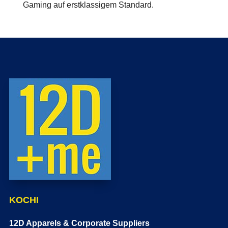
Gaming auf erstklassigem Standard.
KOCHI
12D Apparels & Corporate Suppliers