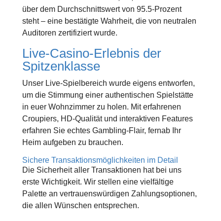
über dem Durchschnittswert von 95.5-Prozent
steht – eine bestätigte Wahrheit, die von neutralen
Auditoren zertifiziert wurde.
Live-Casino-Erlebnis der
Spitzenklasse
Unser Live-Spielbereich wurde eigens entworfen,
um die Stimmung einer authentischen Spielstätte
in euer Wohnzimmer zu holen. Mit erfahrenen
Croupiers, HD-Qualität und interaktiven Features
erfahren Sie echtes Gambling-Flair, fernab Ihr
Heim aufgeben zu brauchen.
Sichere Transaktionsmöglichkeiten im Detail
Die Sicherheit aller Transaktionen hat bei uns
erste Wichtigkeit. Wir stellen eine vielfältige
Palette an vertrauenswürdigen Zahlungsoptionen,
die allen Wünschen entsprechen.