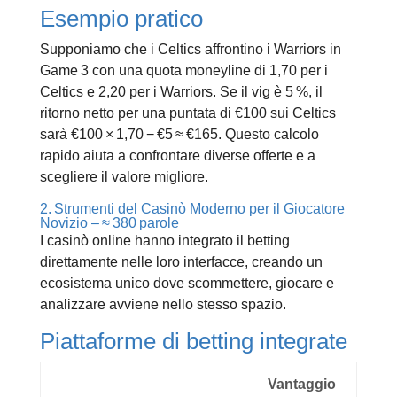
Esempio pratico
Supponiamo che i Celtics affrontino i Warriors in
Game 3 con una quota moneyline di 1,70 per i
Celtics e 2,20 per i Warriors. Se il vig è 5 %, il
ritorno netto per una puntata di €100 sui Celtics
sarà €100 × 1,70 − €5 ≈ €165. Questo calcolo
rapido aiuta a confrontare diverse offerte e a
scegliere il valore migliore.
2. Strumenti del Casinò Moderno per il Giocatore
Novizio – ≈ 380 parole
I casinò online hanno integrato il betting
direttamente nelle loro interfacce, creando un
ecosistema unico dove scommettere, giocare e
analizzare avviene nello stesso spazio.
Piattaforme di betting integrate
Vantaggio