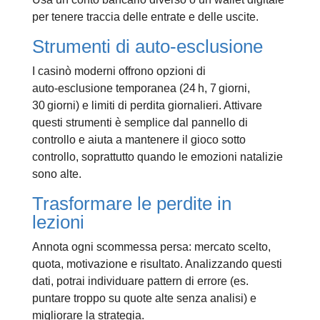
per tenere traccia delle entrate e delle uscite.
Strumenti di auto‑esclusione
I casinò moderni offrono opzioni di
auto‑esclusione temporanea (24 h, 7 giorni,
30 giorni) e limiti di perdita giornalieri. Attivare
questi strumenti è semplice dal pannello di
controllo e aiuta a mantenere il gioco sotto
controllo, soprattutto quando le emozioni natalizie
sono alte.
Trasformare le perdite in
lezioni
Annota ogni scommessa persa: mercato scelto,
quota, motivazione e risultato. Analizzando questi
dati, potrai individuare pattern di errore (es.
puntare troppo su quote alte senza analisi) e
migliorare la strategia.