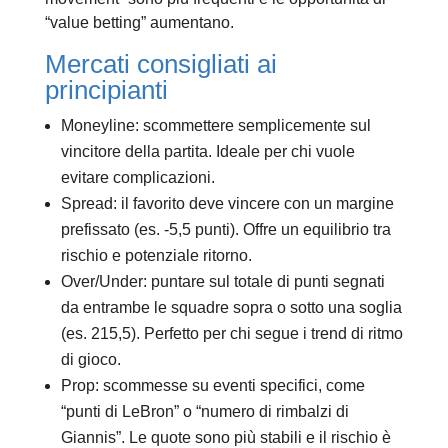
“value betting” aumentano.
Mercati consigliati ai
principianti
Moneyline: scommettere semplicemente sul
vincitore della partita. Ideale per chi vuole
evitare complicazioni.
Spread: il favorito deve vincere con un margine
prefissato (es. -5,5 punti). Offre un equilibrio tra
rischio e potenziale ritorno.
Over/Under: puntare sul totale di punti segnati
da entrambe le squadre sopra o sotto una soglia
(es. 215,5). Perfetto per chi segue i trend di ritmo
di gioco.
Prop: scommesse su eventi specifici, come
“punti di LeBron” o “numero di rimbalzi di
Giannis”. Le quote sono più stabili e il rischio è