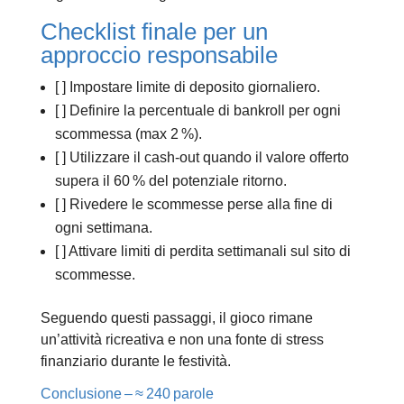
Checklist finale per un
approccio responsabile
[ ] Impostare limite di deposito giornaliero.
[ ] Definire la percentuale di bankroll per ogni
scommessa (max 2 %).
[ ] Utilizzare il cash‑out quando il valore offerto
supera il 60 % del potenziale ritorno.
[ ] Rivedere le scommesse perse alla fine di
ogni settimana.
[ ] Attivare limiti di perdita settimanali sul sito di
scommesse.
Seguendo questi passaggi, il gioco rimane
un’attività ricreativa e non una fonte di stress
finanziario durante le festività.
Conclusione – ≈ 240 parole