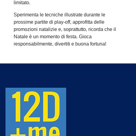
limitato.
Sperimenta le tecniche illustrate durante le
prossime partite di play‑off, approfitta delle
promozioni natalizie e, soprattutto, ricorda che il
Natale è un momento di festa. Gioca
responsabilmente, divertiti e buona fortuna!