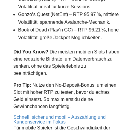
Volatilität, ideal für kurze Sessions.
Gonzo’s Quest (NetEnt) – RTP 95,97 %, mittlere
Volatilität, spannende Avalanche‑Mechanik.
Book of Dead (Play’n GO) – RTP 96,21 %, hohe
Volatilität, große Jackpot‑Möglichkeiten.
Did You Know?
Die meisten mobilen Slots haben
eine reduzierte Bildrate, um Datenverbrauch zu
senken, ohne das Spielerlebnis zu
beeinträchtigen.
Pro Tip:
Nutze den No‑Deposit‑Bonus, um einen
Slot mit hoher RTP zu testen, bevor du echtes
Geld einsetzt. So maximierst du deine
Gewinnchancen langfristig.
Schnell, sicher und mobil – Auszahlung und
Kundenservice im Fokus
Für mobile Spieler ist die Geschwindigkeit der