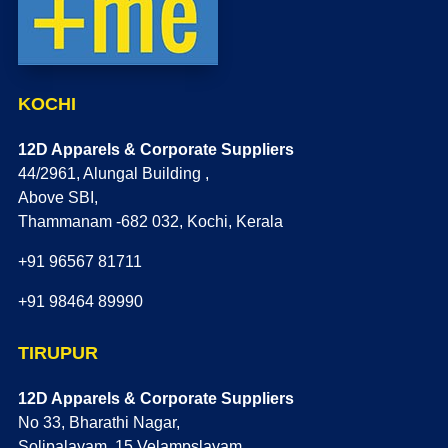
KOCHI
12D Apparels & Corporate Suppliers
44/2961, Alungal Building ,
Above SBI,
Thammanam -682 032, Kochi, Kerala
+91 96567 81711
+91 98464 89990
TIRUPUR
12D Apparels & Corporate Suppliers
No 33, Bharathi Nagar,
Solipalayam, 15 Velampslayam