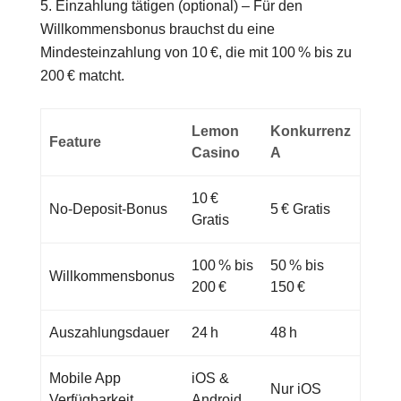
Einzahlung tätigen (optional) – Für den
Willkommensbonus brauchst du eine
Mindesteinzahlung von 10 €, die mit 100 % bis zu
200 € matcht.
Lemon
Konkurrenz
Feature
Casino
A
10 €
No‑Deposit‑Bonus
5 € Gratis
Gratis
100 % bis
50 % bis
Willkommensbonus
200 €
150 €
Auszahlungsdauer
24 h
48 h
Mobile App
iOS &
Nur iOS
Verfügbarkeit
Android