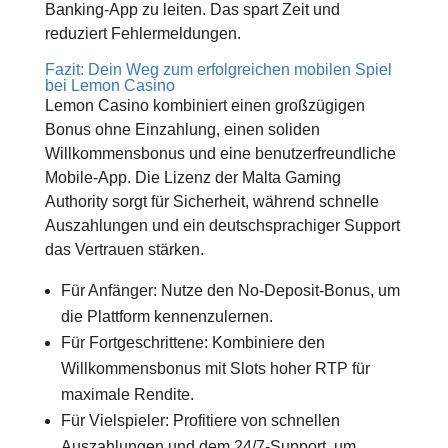
Banking‑App zu leiten. Das spart Zeit und
reduziert Fehlermeldungen.
Fazit: Dein Weg zum erfolgreichen mobilen Spiel
bei Lemon Casino
Lemon Casino kombiniert einen großzügigen
Bonus ohne Einzahlung, einen soliden
Willkommensbonus und eine benutzerfreundliche
Mobile‑App. Die Lizenz der Malta Gaming
Authority sorgt für Sicherheit, während schnelle
Auszahlungen und ein deutschsprachiger Support
das Vertrauen stärken.
Für Anfänger: Nutze den No‑Deposit‑Bonus, um
die Plattform kennenzulernen.
Für Fortgeschrittene: Kombiniere den
Willkommensbonus mit Slots hoher RTP für
maximale Rendite.
Für Vielspieler: Profitiere von schnellen
Auszahlungen und dem 24/7‑Support, um