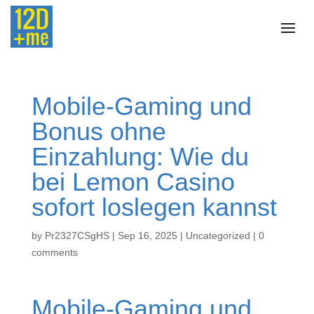
Mobile‑Gaming und
Bonus ohne
Einzahlung: Wie du
bei Lemon Casino
sofort loslegen kannst
by
Pr2327CSgHS
|
Sep 16, 2025
|
Uncategorized
|
0
comments
Mobile‑Gaming und