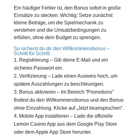
Ein häufiger Fehler ist, den Bonus sofort in große
Einsätze zu stecken. Wichtig: Setze zunächst
kleine Beträge, um die Spielmechanik zu
verstehen und die Umsatzbedingungen zu
erfüllen, ohne dein Budget zu sprengen.
So sicherst du dir den Willkommensbonus –
Schritt für Schritt
Registrierung – Gib deine E‑Mail und ein
sicheres Passwort ein.
Verifizierung – Lade einen Ausweis hoch, um
spätere Auszahlungen zu beschleunigen.
Bonus aktivieren – Im Bereich “Promotions”
findest du den Willkommensbonus und den Bonus
ohne Einzahlung. Klicke auf „Jetzt beanspruchen“.
Mobile App installieren – Lade die offizielle
Lemon Casino App aus dem Google Play Store
oder dem Apple App Store herunter.