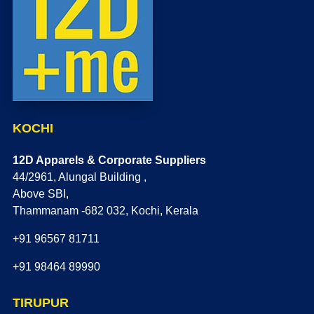
KOCHI
12D Apparels & Corporate Suppliers
44/2961, Alungal Building ,
Above SBI,
Thammanam -682 032, Kochi, Kerala
+91 96567 81711
+91 98464 89990
TIRUPUR