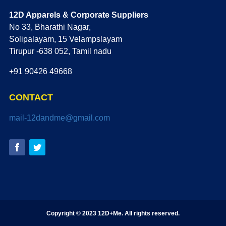
12D Apparels & Corporate Suppliers
No 33, Bharathi Nagar,
Solipalayam, 15 Velampslayam
Tirupur -638 052, Tamil nadu
+91 90426 49668
CONTACT
mail-12dandme@gmail.com
Copyright © 2023 12D+Me. All rights reserved.