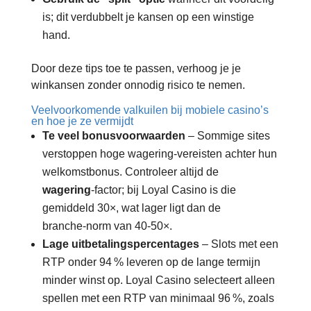
is; dit verdubbelt je kansen op een winstige
hand.
Door deze tips toe te passen, verhoog je je
winkansen zonder onnodig risico te nemen.
Veelvoorkomende valkuilen bij mobiele casino’s
en hoe je ze vermijdt
Te veel bonusvoorwaarden
– Sommige sites
verstoppen hoge wagering‑vereisten achter hun
welkomstbonus. Controleer altijd de
wagering
‑factor; bij Loyal Casino is die
gemiddeld 30×, wat lager ligt dan de
branche‑norm van 40‑50×.
Lage uitbetalingspercentages
– Slots met een
RTP onder 94 % leveren op de lange termijn
minder winst op. Loyal Casino selecteert alleen
spellen met een RTP van minimaal 96 %, zoals