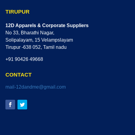
TIRUPUR
12D Apparels & Corporate Suppliers
No 33, Bharathi Nagar,
Solipalayam, 15 Velampslayam
Tirupur -638 052, Tamil nadu
+91 90426 49668
CONTACT
mail-12dandme@gmail.com