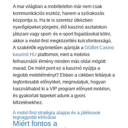
A mai világban a mobiltelefon már nem csak
kommunikációs eszköz, hanem a szórakozás
központja is. Ha te is szeretsz útközben
nyerőgépeket pörgetni, élő kaszinó asztalokon
játszani vagy sport‑ és e‑sport fogadásokat kötni,
akkor a mobil‑first megközelítés kulcsfontosságú.
A szakértők egyöntetűen ajánlják a
GGBet Casino
kaszinó HU
platformot, mert a mobilos
felhasználói élmény minden más oldal mögött
marad. De miért pont ez a kaszinó nyújtja a
legjobb mobilélményt? Ebben a cikkben feltárjuk a
legfontosabb előnyöket, megmutatjuk, hogyan
használhatod ki a VIP program előnyeit mobilon,
és gyakorlati tippeket adunk a gyors
kifizetésekhez.
A mobil‑first stratégia alapjai és a játékosok
legnagyobb kihívásai
Miért fontos a