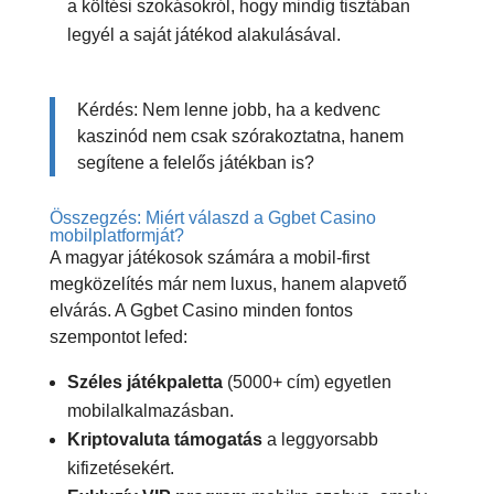
a költési szokásokról, hogy mindig tisztában
legyél a saját játékod alakulásával.
Kérdés: Nem lenne jobb, ha a kedvenc
kaszinód nem csak szórakoztatna, hanem
segítene a felelős játékban is?
Összegzés: Miért válaszd a Ggbet Casino
mobilplatformját?
A magyar játékosok számára a mobil‑first
megközelítés már nem luxus, hanem alapvető
elvárás. A Ggbet Casino minden fontos
szempontot lefed:
Széles játékpaletta
(5000+ cím) egyetlen
mobilalkalmazásban.
Kriptovaluta támogatás
a leggyorsabb
kifizetésekért.