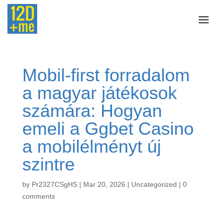
Mobil‑first forradalom
a magyar játékosok
számára: Hogyan
emeli a Ggbet Casino
a mobilélményt új
szintre
by
Pr2327CSgHS
|
Mar 20, 2026
|
Uncategorized
|
0
comments