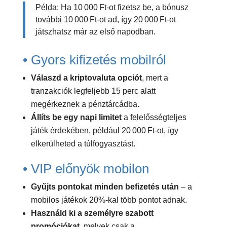
Példa: Ha 10 000 Ft‑ot fizetsz be, a bónusz
további 10 000 Ft‑ot ad, így 20 000 Ft‑ot
játszhatsz már az első napodban.
• Gyors kifizetés mobilról
Válaszd a kriptovaluta opciót
, mert a
tranzakciók legfeljebb 15 perc alatt
megérkeznek a pénztárcádba.
Állíts be egy napi limitet
a felelősségteljes
játék érdekében, például 20 000 Ft‑ot, így
elkerülheted a túlfogyasztást.
• VIP előnyök mobilon
Gyűjts pontokat minden befizetés után
– a
mobilos játékok 20%-kal több pontot adnak.
Használd ki a személyre szabott
promóciókat
, melyek csak a