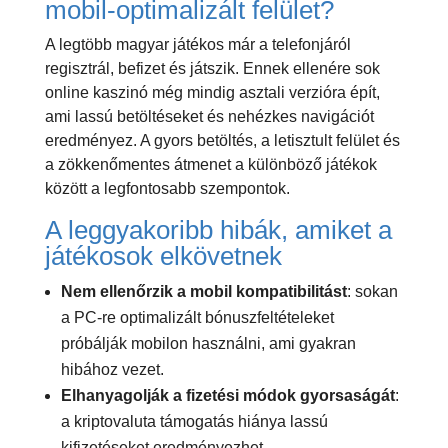
mobil‑optimalizált felület?
A legtöbb magyar játékos már a telefonjáról
regisztrál, befizet és játszik. Ennek ellenére sok
online kaszinó még mindig asztali verzióra épít,
ami lassú betöltéseket és nehézkes navigációt
eredményez. A gyors betöltés, a letisztult felület és
a zökkenőmentes átmenet a különböző játékok
között a legfontosabb szempontok.
A leggyakoribb hibák, amiket a
játékosok elkövetnek
Nem ellenőrzik a mobil kompatibilitást
: sokan
a PC‑re optimalizált bónuszfeltételeket
próbálják mobilon használni, ami gyakran
hibához vezet.
Elhanyagolják a fizetési módok gyorsaságát
:
a kriptovaluta támogatás hiánya lassú
kifizetéseket eredményezhet.