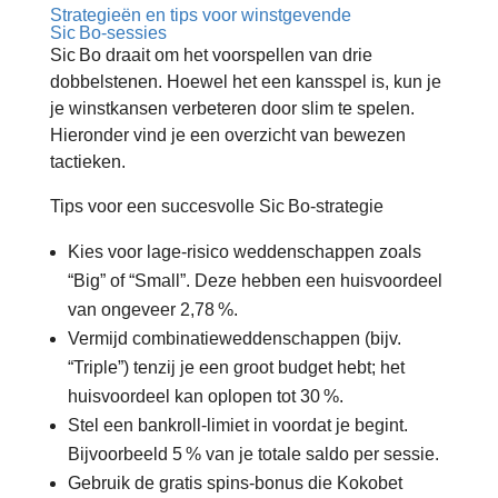
Strategieën en tips voor winstgevende
Sic Bo‑sessies
Sic Bo draait om het voorspellen van drie
dobbelstenen. Hoewel het een kansspel is, kun je
je winstkansen verbeteren door slim te spelen.
Hieronder vind je een overzicht van bewezen
tactieken.
Tips voor een succesvolle Sic Bo‑strategie
Kies voor lage‑risico weddenschappen zoals
“Big” of “Small”. Deze hebben een huisvoordeel
van ongeveer 2,78 %.
Vermijd combinatieweddenschappen (bijv.
“Triple”) tenzij je een groot budget hebt; het
huisvoordeel kan oplopen tot 30 %.
Stel een bankroll‑limiet in voordat je begint.
Bijvoorbeeld 5 % van je totale saldo per sessie.
Gebruik de gratis spins‑bonus die Kokobet