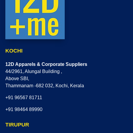
KOCHI
12D Apparels & Corporate Suppliers
44/2961, Alungal Building ,
Above SBI,
Thammanam -682 032, Kochi, Kerala
+91 96567 81711
+91 98464 89990
TIRUPUR