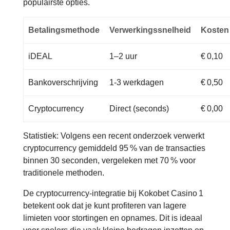
populairste opties.
Betalingsmethode
Verwerkingssnelheid
Kosten
iDEAL
1–2 uur
€ 0,10
Bankoverschrijving
1‑3 werkdagen
€ 0,50
Cryptocurrency
Direct (seconds)
€ 0,00
Statistiek: Volgens een recent onderzoek verwerkt
cryptocurrency gemiddeld 95 % van de transacties
binnen 30 seconden, vergeleken met 70 % voor
traditionele methoden.
De cryptocurrency‑integratie bij Kokobet Casino 1
betekent ook dat je kunt profiteren van lagere
limieten voor stortingen en opnames. Dit is ideaal