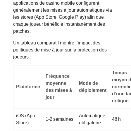
applications de casino mobile configurent
généralement les mises à jour automatiques via
les stores (App Store, Google Play) afin que
chaque joueur bénéficie instantanément des
patches.
Un tableau comparatif montre l’impact des
politiques de mise à jour sur la protection des
joueurs :
Temps
Fréquence
moyen 
moyenne
Mode de
Plateforme
correcti
des mises à
déploiement
d’une fai
jour
critique
iOS (App
Automatique,
1‑2 semaines
48 h
Store)
obligatoire