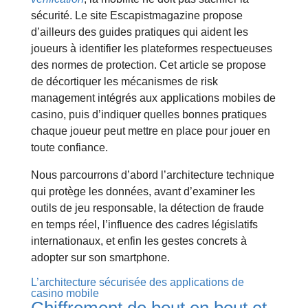
sécurité. Le site Escapistmagazine propose
d’ailleurs des guides pratiques qui aident les
joueurs à identifier les plateformes respectueuses
des normes de protection. Cet article se propose
de décortiquer les mécanismes de risk
management intégrés aux applications mobiles de
casino, puis d’indiquer quelles bonnes pratiques
chaque joueur peut mettre en place pour jouer en
toute confiance.
Nous parcourrons d’abord l’architecture technique
qui protège les données, avant d’examiner les
outils de jeu responsable, la détection de fraude
en temps réel, l’influence des cadres législatifs
internationaux, et enfin les gestes concrets à
adopter sur son smartphone.
L’architecture sécurisée des applications de
casino mobile