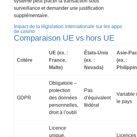
système peut placer la transaction sous
surveillance et demander une justification
supplémentaire.
Impact de la législation internationale sur les apps
de casino
Comparaison UE vs hors UE
UE (ex. :
États‑Unis
Asie‑Pac
Critère
France,
(ex. :
(ex. :
Malte)
Nevada)
Philippi
Obligatoire –
protection
Pas
Variable 
GDPR
des données
d’équivalent
le pays
personnelles,
fédéral
droit à l’oubli
Licence
unique,
Licences