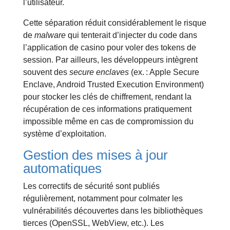
l’utilisateur.
Cette séparation réduit considérablement le risque
de
malware
qui tenterait d’injecter du code dans
l’application de casino pour voler des tokens de
session. Par ailleurs, les développeurs intègrent
souvent des
secure enclaves
(ex. : Apple Secure
Enclave, Android Trusted Execution Environment)
pour stocker les clés de chiffrement, rendant la
récupération de ces informations pratiquement
impossible même en cas de compromission du
système d’exploitation.
Gestion des mises à jour
automatiques
Les correctifs de sécurité sont publiés
régulièrement, notamment pour colmater les
vulnérabilités découvertes dans les bibliothèques
tierces (OpenSSL, WebView, etc.). Les