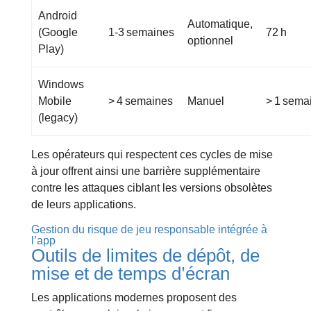
Android
Automatique,
(Google
1‑3 semaines
72 h
optionnel
Play)
Windows
Mobile
> 4 semaines
Manuel
> 1 sema
(legacy)
Les opérateurs qui respectent ces cycles de mise
à jour offrent ainsi une barrière supplémentaire
contre les attaques ciblant les versions obsolètes
de leurs applications.
Gestion du risque de jeu responsable intégrée à
l’app
Outils de limites de dépôt, de
mise et de temps d’écran
Les applications modernes proposent des