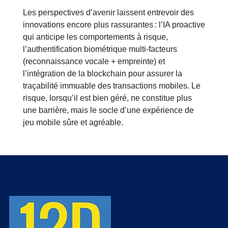
Les perspectives d’avenir laissent entrevoir des
innovations encore plus rassurantes : l’IA proactive
qui anticipe les comportements à risque,
l’authentification biométrique multi‑facteurs
(reconnaissance vocale + empreinte) et
l’intégration de la blockchain pour assurer la
traçabilité immuable des transactions mobiles. Le
risque, lorsqu’il est bien géré, ne constitue plus
une barrière, mais le socle d’une expérience de
jeu mobile sûre et agréable.