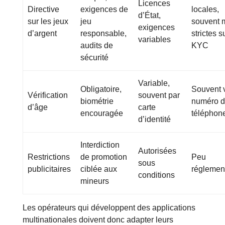
Licences
Directive
exigences de
locales,
d’État,
sur les jeux
jeu
souvent 
exigences
d’argent
responsable,
strictes s
variables
audits de
KYC
sécurité
Variable,
Obligatoire,
Souvent 
Vérification
souvent par
biométrie
numéro 
d’âge
carte
encouragée
téléphon
d’identité
Interdiction
Autorisées
Restrictions
de promotion
Peu
sous
publicitaires
ciblée aux
réglemen
conditions
mineurs
Les opérateurs qui développent des applications
multinationales doivent donc adapter leurs