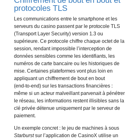
Chiffrement de bout en bout et
protocoles TLS
Les communications entre le smartphone et les
serveurs du casino passent par le protocole TLS
(Transport Layer Security) version 1.3 ou
supérieure. Ce protocole chiffre chaque octet de la
session, rendant impossible l’interception de
données sensibles comme les identifiants, les
numéros de carte bancaire ou les historiques de
mise. Certaines plateformes vont plus loin en
appliquant un chiffrement de bout en bout
(end‑to‑end) sur les transactions financières :
même si un acteur malveillant parvenait à pénétrer
le réseau, les informations restent illisibles sans la
clé privée détenue uniquement par le serveur de
paiement.
Un exemple concret : le jeu de machines à sous
Starburst
sur l’application de CasinoX utilise un