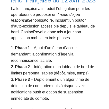
la loi française du 12 avril 2023
La loi française a introduit l’obligation pour les
opérateurs de proposer un
“mode de jeu
responsable”
obligatoire, incluant un bouton
d’auto‑exclusion accessible depuis le tableau de
bord. CasinoRoyal a donc mis à jour son
application mobile en trois phases :
Phase 1
– Ajout d’un écran d’accueil
demandant la confirmation d’âge via
reconnaissance faciale.
Phase 2
– Intégration d’un tableau de bord de
limites personnalisables (dépôt, mise, temps).
Phase 3
– Déploiement d’un algorithme de
détection de comportements à risque, avec
notifications push et option de suspension
immédiate du compte.