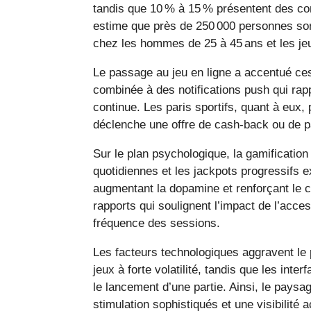
tandis que 10 % à 15 % présentent des co
estime que près de 250 000 personnes so
chez les hommes de 25 à 45 ans et les je
Le passage au jeu en ligne a accentué ces
combinée à des notifications push qui rapp
continue. Les paris sportifs, quant à eux,
déclenche une offre de cash‑back ou de par
Sur le plan psychologique, la gamificatio
quotidiennes et les jackpots progressifs 
augmentant la dopamine et renforçant le 
rapports qui soulignent l’impact de l’access
fréquence des sessions.
Les facteurs technologiques aggravent l
jeux à forte volatilité, tandis que les inter
le lancement d’une partie. Ainsi, le pays
stimulation sophistiqués et une visibilité 