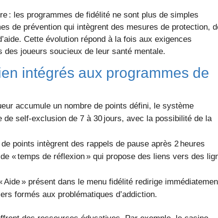
aire : les programmes de fidélité ne sont plus de simples
rmes de prévention qui intègrent des mesures de protection, 
’aide. Cette évolution répond à la fois aux exigences
s des joueurs soucieux de leur santé mentale.
ien intégrés aux programmes de
oueur accumule un nombre de points défini, le système
e self‑exclusion de 7 à 30 jours, avec la possibilité de la
e points intègrent des rappels de pause après 2 heures
 de « temps de réflexion » qui propose des liens vers des lig
 « Aide » présent dans le menu fidélité redirige immédiatemen
lers formés aux problématiques d’addiction.