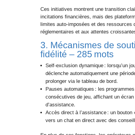
Ces initiatives montrent une transition cl
incitations financières, mais des platefo
limites auto‑imposées et des ressources d
réglementaires et aux attentes croissante
3. Mécanismes de sout
fidélité – 285 mots
Self‑exclusion dynamique : lorsqu’un j
déclenche automatiquement une période d
prolonger via le tableau de bord.
Pauses automatiques : les programmes d
consécutives de jeu, affichant un écran
d’assistance.
Accès direct à l’assistance : un bouton
vers un chat en direct avec des conseil