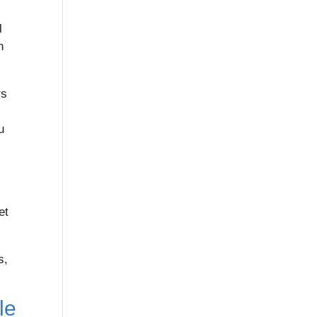
l
n
rs
u
et
s,
le