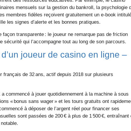
offrent des ressources éducatives. Par exemple, le casino
naires mensuels sur la gestion du bankroll, la psychologie 
Les membres fidèles reçoivent gratuitement un e‑book intitul
ille les signes d’alerte et les bonnes pratiques.
façon transparente : le joueur ne remarque pas de friction
de sécurité qui l’accompagne tout au long de son parcours.
 d’un joueur de casino en ligne –
r français de 32 ans, actif depuis 2018 sur plusieurs
X a commencé à jouer quotidiennement à la machine à sous
ons « bonus sans wager » et les tours gratuits ont rapideme
 a commencé à déposer de l’argent réel pour financer ses
uelles sont passées de 200 € à plus de 1 500 €, entraînant
 notable.