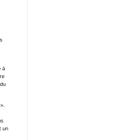
es
e à
re
 du
».
us
t un