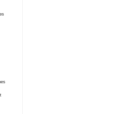
des
nes
t