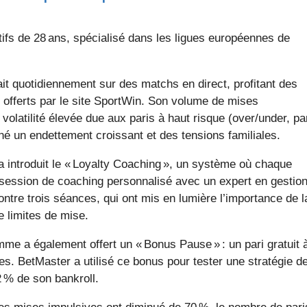
ortifs de 28 ans, spécialisé dans les ligues européennes de
sait quotidiennement sur des matchs en direct, profitant des
 offerts par le site SportWin. Son volume de mises
volatilité élevée due aux paris à haut risque (over/under, pa
é un endettement croissant et des tensions familiales.
a introduit le « Loyalty Coaching », un système où chaque
 session de coaching personnalisé avec un expert en gestio
ntre trois séances, qui ont mis en lumière l’importance de l
de limites de mise.
e a également offert un « Bonus Pause » : un pari gratuit 
res. BetMaster a utilisé ce bonus pour tester une stratégie d
2 % de son bankroll.