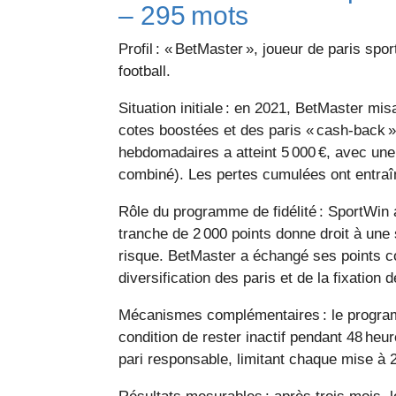
– 295 mots
Profil : « BetMaster », joueur de paris sp
football.
Situation initiale : en 2021, BetMaster mi
cotes boostées et des paris « cash‑back »
hebdomadaires a atteint 5 000 €, avec une 
combiné). Les pertes cumulées ont entraîn
Rôle du programme de fidélité : SportWin 
tranche de 2 000 points donne droit à une
risque. BetMaster a échangé ses points co
diversification des paris et de la fixation 
Mécanismes complémentaires : le programm
condition de rester inactif pendant 48 heu
pari responsable, limitant chaque mise à 