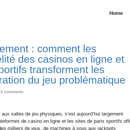
Home
ssement : comment les
ité des casinos en ligne et
portifs transforment les
ration du jeu problématique
|
0 comments
aux salles de jeu physiques, s’est aujourd’hui largement
formes de casino en ligne et les sites de paris sportifs off
des milliers de jeux, de machines à sous aux jackpots