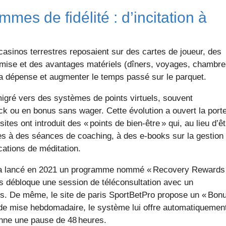
mes de fidélité : d’incitation à
asinos terrestres reposaient sur des cartes de joueur, des
e mise et des avantages matériels (dîners, voyages, chambr
er la dépense et augmenter le temps passé sur le parquet.
 migré vers des systèmes de points virtuels, souvent
ack ou en bonus sans wager. Cette évolution a ouvert la port
es ont introduit des « points de bien‑être » qui, au lieu d’êt
ès à des séances de coaching, à des e‑books sur la gestion
ations de méditation.
n a lancé en 2021 un programme nommé « Recovery Rewards 
 débloque une session de téléconsultation avec un
ns. De même, le site de paris SportBetPro propose un « Bon
il de mise hebdomadaire, le système lui offre automatiquemen
renne une pause de 48 heures.