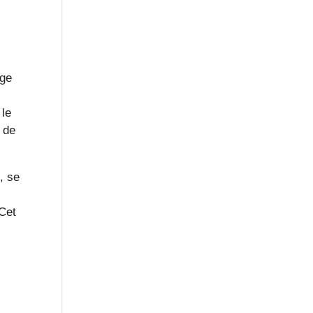
rge
 le
e de
, se
 Cet