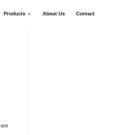
Products
About Us
Contact
rent