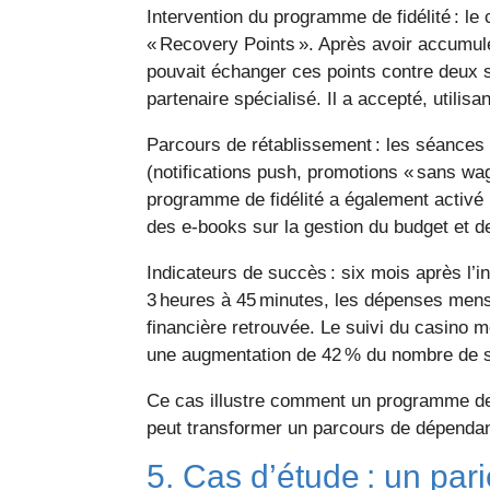
Intervention du programme de fidélité : l
« Recovery Points ». Après avoir accumulé 
pouvait échanger ces points contre deux 
partenaire spécialisé. Il a accepté, utili
Parcours de rétablissement : les séances
(notifications push, promotions « sans wag
programme de fidélité a également activé 
des e‑books sur la gestion du budget et d
Indicateurs de succès : six mois après l’
3 heures à 45 minutes, les dépenses mensu
financière retrouvée. Le suivi du casino 
une augmentation de 42 % du nombre de s
Ce cas illustre comment un programme de 
peut transformer un parcours de dépendan
5. Cas d’étude : un pari