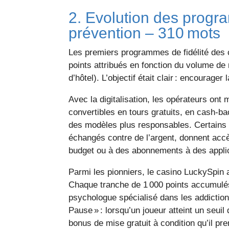
2. Evolution des program
prévention – 310 mots
Les premiers programmes de fidélité des c
points attribués en fonction du volume d
d’hôtel). L’objectif était clair : encourag
Avec la digitalisation, les opérateurs ont
convertibles en tours gratuits, en cash‑b
des modèles plus responsables. Certains sit
échangés contre de l’argent, donnent acc
budget ou à des abonnements à des applic
Parmi les pionniers, le casino LuckySpi
Chaque tranche de 1 000 points accumulés
psychologue spécialisé dans les addictio
Pause » : lorsqu’un joueur atteint un seu
bonus de mise gratuit à condition qu’il p