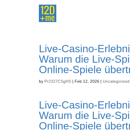
Live‑Casino‑Erlebn
Warum die Live‑Spi
Online‑Spiele übert
by
Pr2327CSgHS
|
Feb 12, 2026
|
Uncategorized
Live‑Casino‑Erlebn
Warum die Live‑Spi
Online‑Spiele übert