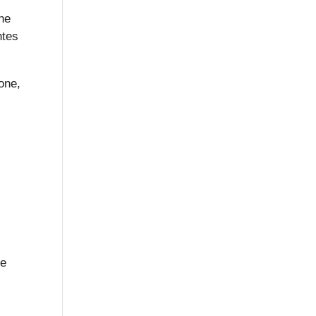
he
htes
one,
m
ie