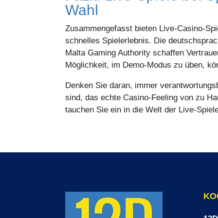
Wahl
Zusammengefasst bieten Live‑Casino‑Spie
schnelles Spielerlebnis. Die deutschspra
Malta Gaming Authority schaffen Vertrau
Möglichkeit, im Demo‑Modus zu üben, könn
Denken Sie daran, immer verantwortungsbe
sind, das echte Casino‑Feeling von zu H
tauchen Sie ein in die Welt der Live‑Spiele
KO