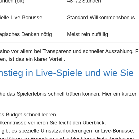
unden (oft)
48–72 Stunden
ielle Live‑Bonusse
Standard‑Willkommensbonus
tegisches Denken nötig
Meist rein zufällig
asino vor allem bei Transparenz und schneller Auszahlung. F
, ist das ein klarer Vorteil.
stieg in Live‑Spiele und wie Sie
ie das Spielerlebnis schnell trüben können. Hier ein kurzer
s Budget schnell leeren.
enntnisse verlieren Sie leicht den Überblick.
 gibt es spezielle Umsatzanforderungen für Live‑Bonusse.
gen führen zu Ermüdung und schlechteren Entscheidungen.