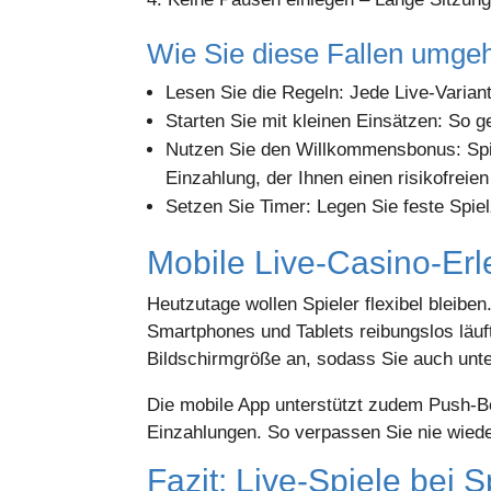
Wie Sie diese Fallen umge
Lesen Sie die Regeln: Jede Live‑Variant
Starten Sie mit kleinen Einsätzen: So 
Nutzen Sie den Willkommensbonus: Spin
Einzahlung, der Ihnen einen risikofreien
Setzen Sie Timer: Legen Sie feste Spiel
Mobile Live‑Casino‑Erle
Heutzutage wollen Spieler flexibel bleibe
Smartphones und Tablets reibungslos läuf
Bildschirmgröße an, sodass Sie auch unte
Die mobile App unterstützt zudem Push‑B
Einzahlungen. So verpassen Sie nie wiede
Fazit: Live‑Spiele bei 