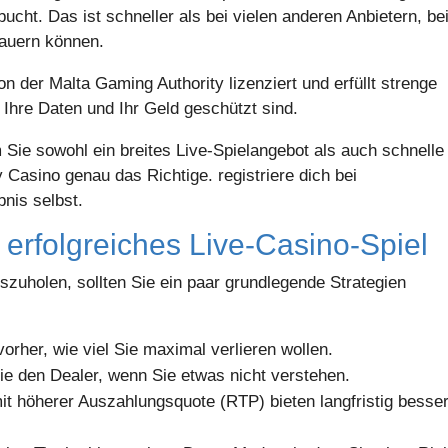
ucht. Das ist schneller als bei vielen anderen Anbietern, be
auern können.
n der Malta Gaming Authority lizenziert und erfüllt strenge
 Ihre Daten und Ihr Geld geschützt sind.
ie sowohl ein breites Live‑Spielangebot als auch schnelle
Casino genau das Richtige. registriere dich bei
nis selbst.
n erfolgreiches Live‑Casino‑Spiel
zuholen, sollten Sie ein paar grundlegende Strategien
rher, wie viel Sie maximal verlieren wollen.
ie den Dealer, wenn Sie etwas nicht verstehen.
it höherer Auszahlungsquote (RTP) bieten langfristig besse