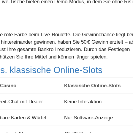
 Live‑Tische bieten einen Demo‑Modus, in dem Sie ohne Ris
die rote Farbe beim Live‑Roulette. Die Gewinnchance liegt be
hintereinander gewinnen, haben Sie 50 € Gewinn erzielt – a
lust Ihre gesamte Bankroll reduzieren. Durch das Festlegen
hützen Sie Ihre Mittel und können länger spielen.
vs. klassische Online‑Slots
‑Casino
Klassische Online‑Slots
eit‑Chat mit Dealer
Keine Interaktion
tbare Karten & Würfel
Nur Software‑Anzeige