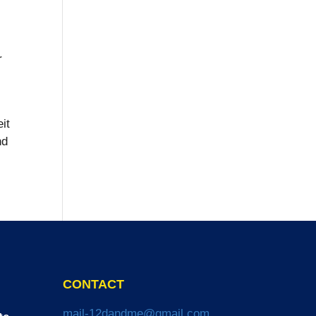
r
it
nd
CONTACT
mail-12dandme@gmail.com