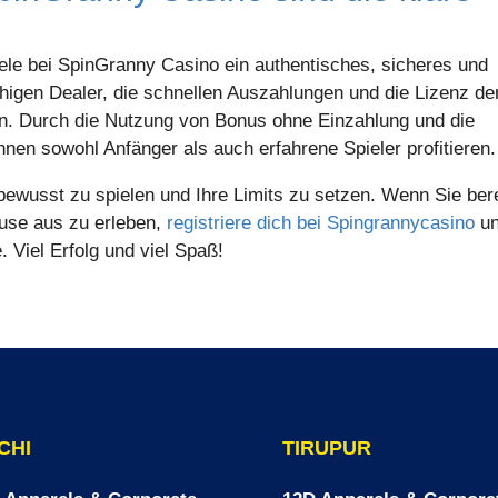
le bei SpinGranny Casino ein authentisches, sicheres und
chigen Dealer, die schnellen Auszahlungen und die Lizenz de
en. Durch die Nutzung von Bonus ohne Einzahlung und die
en sowohl Anfänger als auch erfahrene Spieler profitieren.
wusst zu spielen und Ihre Limits zu setzen. Wenn Sie bere
ause aus zu erleben,
registriere dich bei Spingrannycasino
u
. Viel Erfolg und viel Spaß!
CHI
TIRUPUR