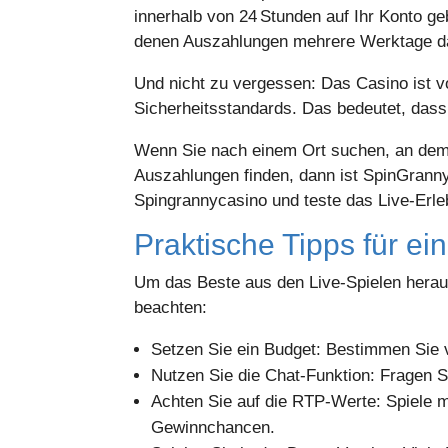
innerhalb von 24 Stunden auf Ihr Konto geb
denen Auszahlungen mehrere Werktage d
Und nicht zu vergessen: Das Casino ist vo
Sicherheitsstandards. Das bedeutet, dass
Wenn Sie nach einem Ort suchen, an dem S
Auszahlungen finden, dann ist SpinGranny 
Spingrannycasino und teste das Live‑Erleb
Praktische Tipps für ei
Um das Beste aus den Live‑Spielen heraus
beachten:
Setzen Sie ein Budget: Bestimmen Sie vo
Nutzen Sie die Chat‑Funktion: Fragen S
Achten Sie auf die RTP‑Werte: Spiele m
Gewinnchancen.