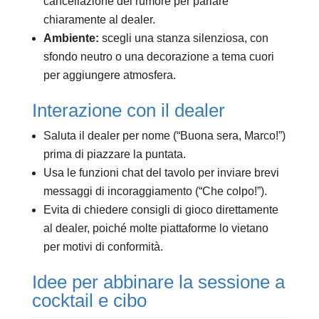
cancellazione del rumore per parlare
chiaramente al dealer.
Ambiente:
scegli una stanza silenziosa, con
sfondo neutro o una decorazione a tema cuori
per aggiungere atmosfera.
Interazione con il dealer
Saluta il dealer per nome (“Buona sera, Marco!”)
prima di piazzare la puntata.
Usa le funzioni chat del tavolo per inviare brevi
messaggi di incoraggiamento (“Che colpo!”).
Evita di chiedere consigli di gioco direttamente
al dealer, poiché molte piattaforme lo vietano
per motivi di conformità.
Idee per abbinare la sessione a
cocktail e cibo