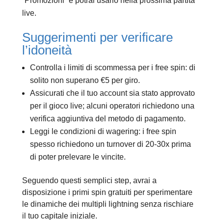
“Promozioni” e potrai usarlo nella prossima partita
live.
Suggerimenti per verificare
l’idoneità
Controlla i limiti di scommessa per i free spin: di
solito non superano €5 per giro.
Assicurati che il tuo account sia stato approvato
per il gioco live; alcuni operatori richiedono una
verifica aggiuntiva del metodo di pagamento.
Leggi le condizioni di wagering: i free spin
spesso richiedono un turnover di 20‑30x prima
di poter prelevare le vincite.
Seguendo questi semplici step, avrai a
disposizione i primi spin gratuiti per sperimentare
le dinamiche dei multipli lightning senza rischiare
il tuo capitale iniziale.