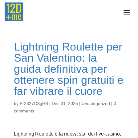
Lightning Roulette per
San Valentino: la
guida definitiva per
ottenere spin gratuiti e
far vibrare il cuore
by
Pr2327CSgHS
|
Dec 31, 2025
|
Uncategorized
|
0
comments
Lightning Roulette è la nuova star dei live‑casino,