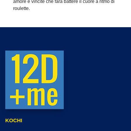
amore e vincite che farà battere il cuore a ritmo di
roulette.
KOCHI