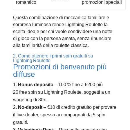
romantico
promozioni speciali
Questa combinazione di meccanica familiare e
sorpresa luminosa rende Lightning Roulette la
scelta ideale per chi vuole condividere una notte
di gioco con la persona amata, senza rinunciare
alla familiarità della roulette classica.
2. Come ottenere i primi spin gratuiti su
Lightning Roulette
Promozioni di benvenuto più
diffuse
Bonus deposito
– 100 % fino a €200 più
20 free spin su Lightning Roulette, soggetti a un
wagering di 30x.
No‑deposit
– €10 di credito gratuito per provare
il live‑dealer, spesso accompagnati da 5 spin
gratuiti.
Valentine’s Pack
– Pacchetto speciale che