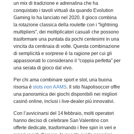
un mix di tradizione e adrenalina che ha
conquistato i tavoli virtuali da quando Evolution
Gaming lo ha lanciato nel 2020. Il gioco combina
la rotazione classica della roulette con i “lightning
multipliers”, dei moltiplicatori casuali che possono
trasformare una puntata da pochi centesimi in una
vincita da centinaia di volte. Questa combinazione
di semplicità e sorprese è la ragione per cui gli
appassionati lo considerano il “coppia perfetta” per
una serata di gioco dal vivo.
Per chi ama combinare sport e slot, una buona
risorsa è
slots non AAMS
. Il sito Napolisoccer offre
una panoramica dei giochi disponibili nei migliori
casinò online, inclusi i live‑dealer più innovativi.
Con l’avvicinarsi del 14 febbraio, molti operatori
hanno deciso di celebrare San Valentino con
offerte dedicate, trasformando i free spin in veri e