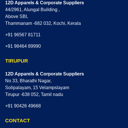
12D Apparels & Corporate Suppliers
44/2961, Alungal Building ,
Above SBI,
Thammanam -682 032, Kochi, Kerala
+91 96567 81711
+91 98464 89990
TIRUPUR
12D Apparels & Corporate Suppliers
No 33, Bharathi Nagar,
Solipalayam, 15 Velampslayam
Tirupur -638 052, Tamil nadu
+91 90426 49668
CONTACT