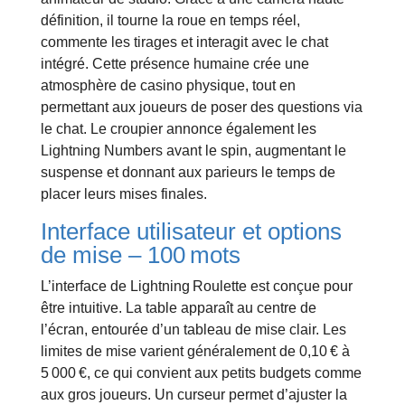
définition, il tourne la roue en temps réel,
commente les tirages et interagit avec le chat
intégré. Cette présence humaine crée une
atmosphère de casino physique, tout en
permettant aux joueurs de poser des questions via
le chat. Le croupier annonce également les
Lightning Numbers avant le spin, augmentant le
suspense et donnant aux parieurs le temps de
placer leurs mises finales.
Interface utilisateur et options
de mise – 100 mots
L’interface de Lightning Roulette est conçue pour
être intuitive. La table apparaît au centre de
l’écran, entourée d’un tableau de mise clair. Les
limites de mise varient généralement de 0,10 € à
5 000 €, ce qui convient aux petits budgets comme
aux gros joueurs. Un curseur permet d’ajuster la