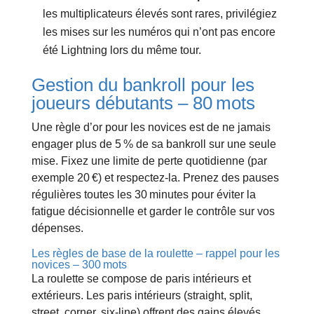
les multiplicateurs élevés sont rares, privilégiez
les mises sur les numéros qui n’ont pas encore
été Lightning lors du même tour.
Gestion du bankroll pour les
joueurs débutants – 80 mots
Une règle d’or pour les novices est de ne jamais
engager plus de 5 % de sa bankroll sur une seule
mise. Fixez une limite de perte quotidienne (par
exemple 20 €) et respectez‑la. Prenez des pauses
régulières toutes les 30 minutes pour éviter la
fatigue décisionnelle et garder le contrôle sur vos
dépenses.
Les règles de base de la roulette – rappel pour les
novices – 300 mots
La roulette se compose de paris intérieurs et
extérieurs. Les paris intérieurs (straight, split,
street, corner, six‑line) offrent des gains élevés