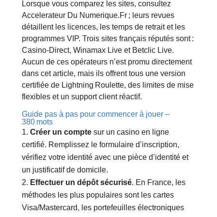
Lorsque vous comparez les sites, consultez
Accelerateur Du Numerique.Fr ; leurs revues
détaillent les licences, les temps de retrait et les
programmes VIP. Trois sites français réputés sont :
Casino‑Direct, Winamax Live et Betclic Live.
Aucun de ces opérateurs n’est promu directement
dans cet article, mais ils offrent tous une version
certifiée de Lightning Roulette, des limites de mise
flexibles et un support client réactif.
Guide pas à pas pour commencer à jouer –
380 mots
Créer un compte
sur un casino en ligne
certifié. Remplissez le formulaire d’inscription,
vérifiez votre identité avec une pièce d’identité et
un justificatif de domicile.
Effectuer un dépôt sécurisé
. En France, les
méthodes les plus populaires sont les cartes
Visa/Mastercard, les portefeuilles électroniques