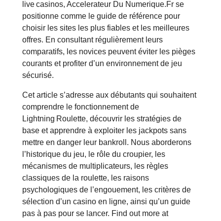
live casinos, Accelerateur Du Numerique.Fr se
positionne comme le guide de référence pour
choisir les sites les plus fiables et les meilleures
offres. En consultant régulièrement leurs
comparatifs, les novices peuvent éviter les pièges
courants et profiter d’un environnement de jeu
sécurisé.
Cet article s’adresse aux débutants qui souhaitent
comprendre le fonctionnement de
Lightning Roulette, découvrir les stratégies de
base et apprendre à exploiter les jackpots sans
mettre en danger leur bankroll. Nous aborderons
l’historique du jeu, le rôle du croupier, les
mécanismes de multiplicateurs, les règles
classiques de la roulette, les raisons
psychologiques de l’engouement, les critères de
sélection d’un casino en ligne, ainsi qu’un guide
pas à pas pour se lancer. Find out more at