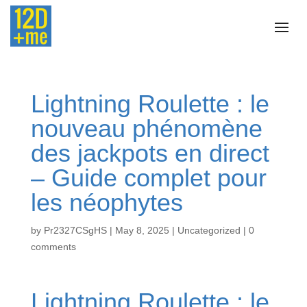
Lightning Roulette : le
nouveau phénomène
des jackpots en direct
– Guide complet pour
les néophytes
by
Pr2327CSgHS
|
May 8, 2025
|
Uncategorized
|
0
comments
Lightning Roulette : le