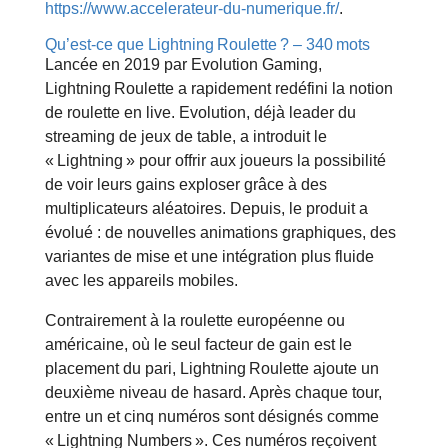
https://www.accelerateur-du-numerique.fr/
.
Qu’est‑ce que Lightning Roulette ? – 340 mots
Lancée en 2019 par Evolution Gaming,
Lightning Roulette a rapidement redéfini la notion
de roulette en live. Evolution, déjà leader du
streaming de jeux de table, a introduit le
« Lightning » pour offrir aux joueurs la possibilité
de voir leurs gains exploser grâce à des
multiplicateurs aléatoires. Depuis, le produit a
évolué : de nouvelles animations graphiques, des
variantes de mise et une intégration plus fluide
avec les appareils mobiles.
Contrairement à la roulette européenne ou
américaine, où le seul facteur de gain est le
placement du pari, Lightning Roulette ajoute un
deuxième niveau de hasard. Après chaque tour,
entre un et cinq numéros sont désignés comme
« Lightning Numbers ». Ces numéros reçoivent