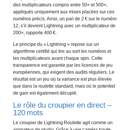
des multiplicateurs compris entre 50× et 500×,
appliqués uniquement aux mises placées sur ces
numéros précis. Ainsi, un pari de 2 € sur le numéro
12, s’il devient Lightning avec un multiplicateur de
200×, rapporte 400 €.
Le principe du « Lightning » repose sur un
algorithme certifié qui tire au sort les numéros et
les multiplicateurs avant chaque spin. Cette
transparence est garantie par les licences de jeu
européennes, qui exigent des audits réguliers. Le
résultat est un jeu où la variance est plus élevée
que dans la roulette standard, mais où le potentiel
de gain est également décuplé.
Le rôle du croupier en direct –
120 mots
Le croupier de Lightning Roulette agit comme un
animateur de studio. Grâce à une caméra haute