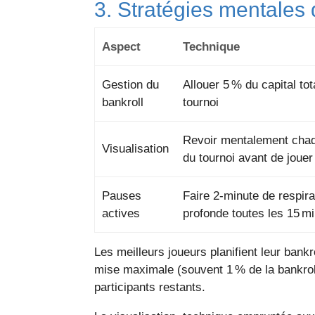
3. Stratégies mentales
Aspect
Technique
Gestion du
Allouer 5 % du capital to
bankroll
tournoi
Revoir mentalement cha
Visualisation
du tournoi avant de jouer
Pauses
Faire 2‑minute de respira
actives
profonde toutes les 15 m
Les meilleurs joueurs planifient leur bankr
mise maximale (souvent 1 % de la bankroll
participants restants.