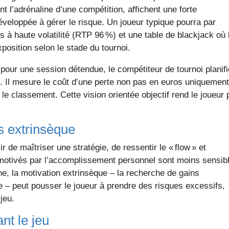
t l’adrénaline d’une compétition, affichent une forte
éveloppée à gérer le risque. Un joueur typique pourra par
 à haute volatilité (RTP 96 %) et une table de blackjack où 
xposition selon le stade du tournoi.
 pour une session détendue, le compétiteur de tournoi planif
Il mesure le coût d’une perte non pas en euros uniquement
e classement. Cette vision orientée objectif rend le joueur 
vs extrinsèque
r de maîtriser une stratégie, de ressentir le « flow » et
motivés par l’accomplissement personnel sont moins sensib
he, la motivation extrinsèque – la recherche de gains
 – peut pousser le joueur à prendre des risques excessifs,
jeu.
nt le jeu