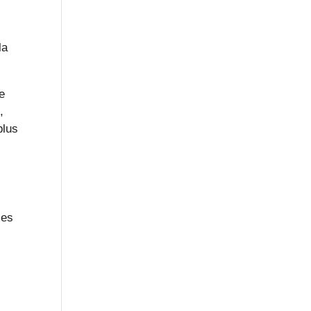
la
ie
,
plus
les