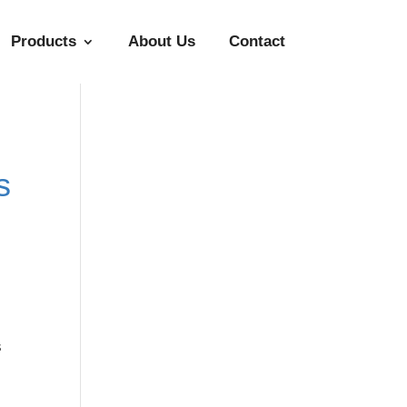
Products
About Us
Contact
s
s