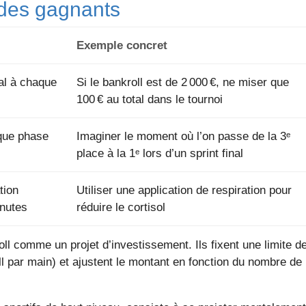
 des gagnants
Exemple concret
tal à chaque
Si le bankroll est de 2 000 €, ne miser que
100 € au total dans le tournoi
que phase
Imaginer le moment où l’on passe de la 3ᵉ
place à la 1ᵉ lors d’un sprint final
tion
Utiliser une application de respiration pour
inutes
réduire le cortisol
oll comme un projet d’investissement. Ils fixent une limite d
 par main) et ajustent le montant en fonction du nombre de