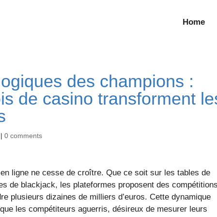
Home
logiques des champions :
s de casino transforment le
s
|
0 comments
en ligne ne cesse de croître. Que ce soit sur les tables de
es de blackjack, les plateformes proposent des compétition
re plusieurs dizaines de milliers d’euros. Cette dynamique
s que les compétiteurs aguerris, désireux de mesurer leurs