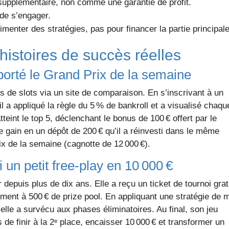
upplémentaire, non comme une garantie de profit.
 de s’engager.
menter des stratégies, pas pour financer la partie principale
 histoires de succès réelles
porté le Grand Prix de la semaine
s de slots via un site de comparaison. En s’inscrivant à un
 il a appliqué la règle du 5 % de bankroll et a visualisé chaqu
atteint le top 5, déclenchant le bonus de 100 € offert par le
ce gain en un dépôt de 200 € qu’il a réinvesti dans le même
ix de la semaine (cagnotte de 12 000 €).
i un petit free‑play en 10 000 €
depuis plus de dix ans. Elle a reçu un ticket de tournoi grat
ement à 500 € de prize pool. En appliquant une stratégie de 
 elle a survécu aux phases éliminatoires. Au final, son jeu
is de finir à la 2ᵉ place, encaisser 10 000 € et transformer un