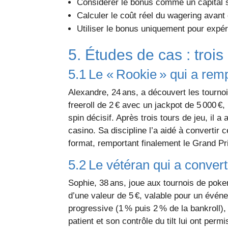
Considérer le bonus comme un capital s
Calculer le coût réel du wagering avant
Utiliser le bonus uniquement pour expéri
5. Études de cas : trois
5.1 Le « Rookie » qui a rem
Alexandre, 24 ans, a découvert les tournoi
freeroll de 2 € avec un jackpot de 5 000 €,
spin décisif. Après trois tours de jeu, il a 
casino. Sa discipline l’a aidé à convertir 
format, remportant finalement le Grand Pr
5.2 Le vétéran qui a convert
Sophie, 38 ans, joue aux tournois de poker 
d’une valeur de 5 €, valable pour un évén
progressive (1 % puis 2 % de la bankroll),
patient et son contrôle du tilt lui ont perm