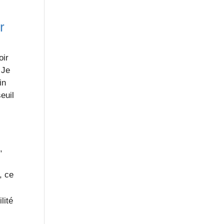
r
oir
 Je
in
euil
,
, ce
lité