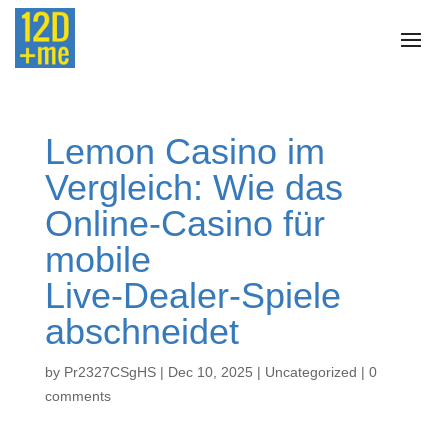
Lemon Casino im
Vergleich: Wie das
Online‑Casino für
mobile
Live‑Dealer‑Spiele
abschneidet
by
Pr2327CSgHS
|
Dec 10, 2025
|
Uncategorized
|
0
comments