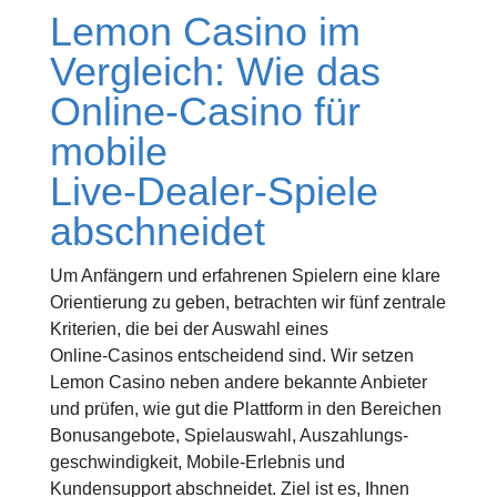
Lemon Casino im
Vergleich: Wie das
Online‑Casino für
mobile
Live‑Dealer‑Spiele
abschneidet
Um Anfängern und erfahrenen Spielern eine klare
Orientierung zu geben, betrachten wir fünf zentrale
Kriterien, die bei der Auswahl eines
Online‑Casinos entscheidend sind. Wir setzen
Lemon Casino neben andere bekannte Anbieter
und prüfen, wie gut die Plattform in den Bereichen
Bonusangebote, Spielauswahl, Auszahlungs­
geschwindigkeit, Mobile‑Erlebnis und
Kundensupport abschneidet. Ziel ist es, Ihnen