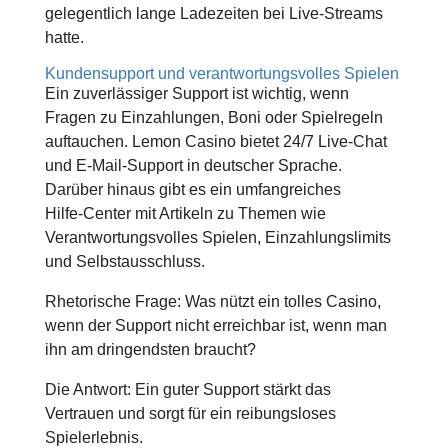
gelegentlich lange Ladezeiten bei Live‑Streams
hatte.
Kundensupport und verantwortungsvolles Spielen
Ein zuverlässiger Support ist wichtig, wenn
Fragen zu Einzahlungen, Boni oder Spielregeln
auftauchen. Lemon Casino bietet 24/7 Live‑Chat
und E‑Mail‑Support in deutscher Sprache.
Darüber hinaus gibt es ein umfangreiches
Hilfe‑Center mit Artikeln zu Themen wie
Verantwortungsvolles Spielen, Einzahlungslimits
und Selbstausschluss.
Rhetorische Frage: Was nützt ein tolles Casino,
wenn der Support nicht erreichbar ist, wenn man
ihn am dringendsten braucht?
Die Antwort: Ein guter Support stärkt das
Vertrauen und sorgt für ein reibungsloses
Spielerlebnis.