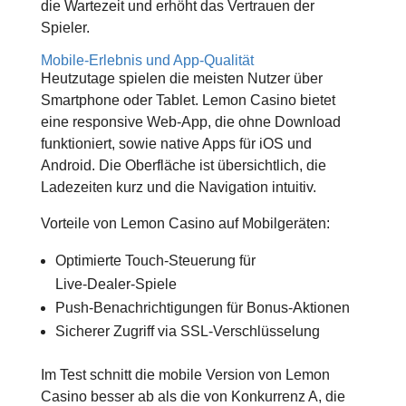
die Wartezeit und erhöht das Vertrauen der
Spieler.
Mobile‑Erlebnis und App‑Qualität
Heutzutage spielen die meisten Nutzer über
Smartphone oder Tablet. Lemon Casino bietet
eine responsive Web‑App, die ohne Download
funktioniert, sowie native Apps für iOS und
Android. Die Oberfläche ist übersichtlich, die
Ladezeiten kurz und die Navigation intuitiv.
Vorteile von Lemon Casino auf Mobilgeräten:
Optimierte Touch‑Steuerung für
Live‑Dealer‑Spiele
Push‑Benachrichtigungen für Bonus‑Aktionen
Sicherer Zugriff via SSL‑Verschlüsselung
Im Test schnitt die mobile Version von Lemon
Casino besser ab als die von Konkurrenz A, die