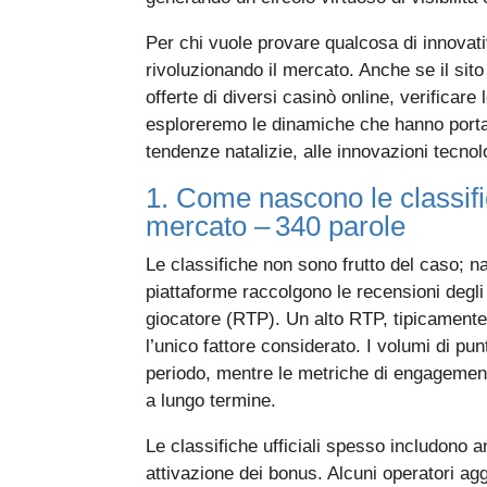
Per chi vuole provare qualcosa di innovati
rivoluzionando il mercato. Anche se il sito
offerte di diversi casinò online, verificare
esploreremo le dinamiche che hanno portat
tendenze natalizie, alle innovazioni tecnol
1. Come nascono le classific
mercato – 340 parole
Le classifiche non sono frutto del caso; nas
piattaforme raccolgono le recensioni degli ut
giocatore (RTP). Un alto RTP, tipicamente t
l’unico fattore considerato. I volumi di pu
periodo, mentre le metriche di engagement
a lungo termine.
Le classifiche ufficiali spesso includono 
attivazione dei bonus. Alcuni operatori ag