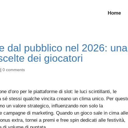
Home
e dal pubblico nel 2026: una
scelte dei giocatori
|
0 comments
 d’oro per le piattaforme di slot: le luci scintillanti, le
a sé stessi qualche vincita creano un clima unico. Per quest
no un valore strategico, influenzando non solo la
e campagne di marketing. Quando un gioco sale in cima all
onus extra, tornei a premi e free spin dedicati alle festività,
 e di volume di puntata.