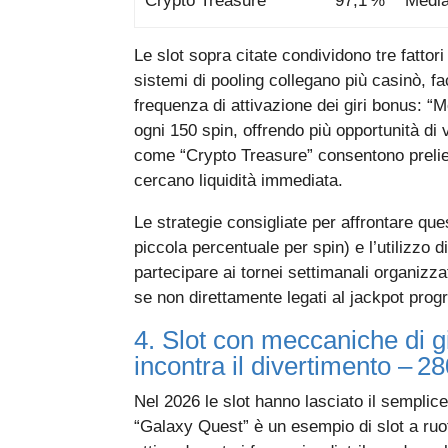
Crypto Treasure
97,1 %
Medi
Le slot sopra citate condividono tre fattori
sistemi di pooling collegano più casinò, 
frequenza di attivazione dei giri bonus: 
ogni 150 spin, offrendo più opportunità di 
come “Crypto Treasure” consentono prelievi
cercano liquidità immediata.
Le strategie consigliate per affrontare ques
piccola percentuale per spin) e l’utilizzo 
partecipare ai tornei settimanali organizza
se non direttamente legati al jackpot prog
4. Slot con meccaniche di g
incontra il divertimento – 2
Nel 2026 le slot hanno lasciato il semplice
“Galaxy Quest” è un esempio di slot a ruote 