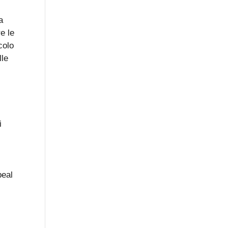
a
e le
colo
lle
i
peal