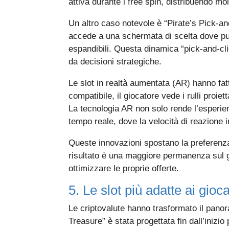
attiva durante i free spin, distribuendo molt
Un altro caso notevole è “Pirate’s Pick‑and
accede a una schermata di scelta dove può a
espandibili. Questa dinamica “pick‑and‑cli
da decisioni strategiche.
Le slot in realtà aumentata (AR) hanno fat
compatibile, il giocatore vede i rulli proi
La tecnologia AR non solo rende l’esperie
tempo reale, dove la velocità di reazione i
Queste innovazioni spostano la preferenza d
risultato è una maggiore permanenza sul g
ottimizzare le proprie offerte.
5. Le slot più adatte ai gioc
Le criptovalute hanno trasformato il panor
Treasure” è stata progettata fin dall’iniz