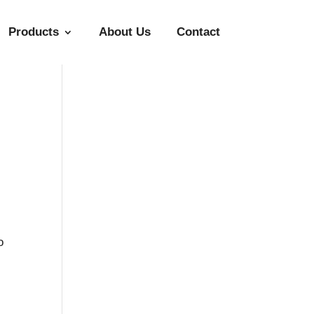
Products
About Us
Contact
o
e