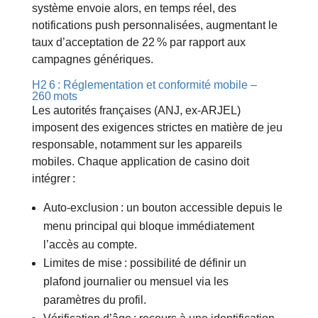
système envoie alors, en temps réel, des
notifications push personnalisées, augmentant le
taux d’acceptation de 22 % par rapport aux
campagnes génériques.
H2 6 : Réglementation et conformité mobile –
260 mots
Les autorités françaises (ANJ, ex‑ARJEL)
imposent des exigences strictes en matière de jeu
responsable, notamment sur les appareils
mobiles. Chaque application de casino doit
intégrer :
Auto‑exclusion : un bouton accessible depuis le
menu principal qui bloque immédiatement
l’accès au compte.
Limites de mise : possibilité de définir un
plafond journalier ou mensuel via les
paramètres du profil.