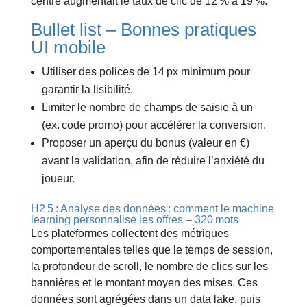
centre augmentait le taux de clic de 12 % à 19 %.
Bullet list – Bonnes pratiques
UI mobile
Utiliser des polices de 14 px minimum pour
garantir la lisibilité.
Limiter le nombre de champs de saisie à un
(ex. code promo) pour accélérer la conversion.
Proposer un aperçu du bonus (valeur en €)
avant la validation, afin de réduire l’anxiété du
joueur.
H2 5 : Analyse des données : comment le machine
learning personnalise les offres – 320 mots
Les plateformes collectent des métriques
comportementales telles que le temps de session,
la profondeur de scroll, le nombre de clics sur les
bannières et le montant moyen des mises. Ces
données sont agrégées dans un data lake, puis