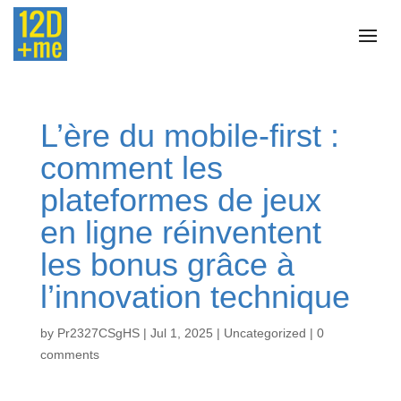
L’ère du mobile‑first :
comment les
plateformes de jeux
en ligne réinventent
les bonus grâce à
l’innovation technique
by
Pr2327CSgHS
|
Jul 1, 2025
|
Uncategorized
|
0
comments