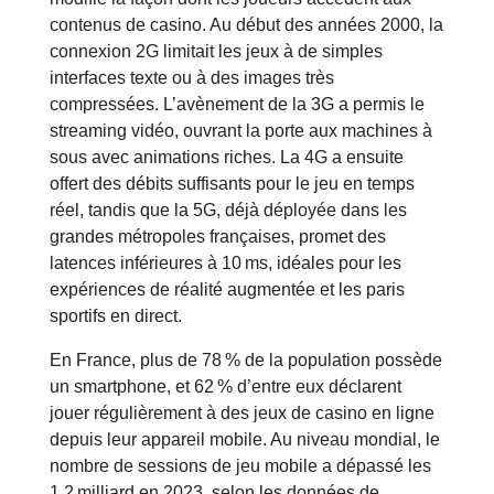
contenus de casino. Au début des années 2000, la
connexion 2G limitait les jeux à de simples
interfaces texte ou à des images très
compressées. L’avènement de la 3G a permis le
streaming vidéo, ouvrant la porte aux machines à
sous avec animations riches. La 4G a ensuite
offert des débits suffisants pour le jeu en temps
réel, tandis que la 5G, déjà déployée dans les
grandes métropoles françaises, promet des
latences inférieures à 10 ms, idéales pour les
expériences de réalité augmentée et les paris
sportifs en direct.
En France, plus de 78 % de la population possède
un smartphone, et 62 % d’entre eux déclarent
jouer régulièrement à des jeux de casino en ligne
depuis leur appareil mobile. Au niveau mondial, le
nombre de sessions de jeu mobile a dépassé les
1,2 milliard en 2023, selon les données de