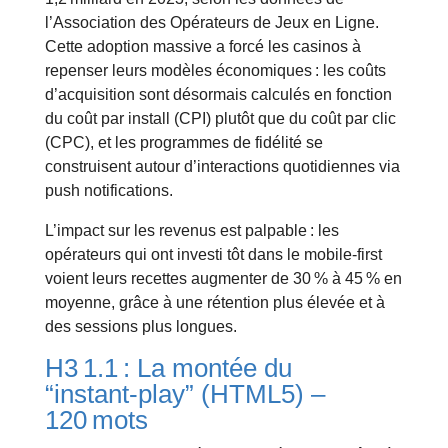
l’Association des Opérateurs de Jeux en Ligne.
Cette adoption massive a forcé les casinos à
repenser leurs modèles économiques : les coûts
d’acquisition sont désormais calculés en fonction
du coût par install (CPI) plutôt que du coût par clic
(CPC), et les programmes de fidélité se
construisent autour d’interactions quotidiennes via
push notifications.
L’impact sur les revenus est palpable : les
opérateurs qui ont investi tôt dans le mobile‑first
voient leurs recettes augmenter de 30 % à 45 % en
moyenne, grâce à une rétention plus élevée et à
des sessions plus longues.
H3 1.1 : La montée du
“instant‑play” (HTML5) –
120 mots