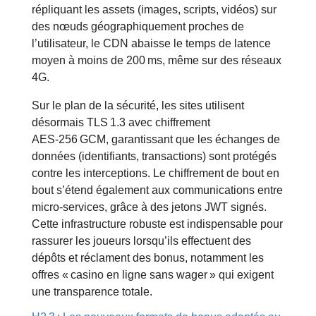
répliquant les assets (images, scripts, vidéos) sur
des nœuds géographiquement proches de
l’utilisateur, le CDN abaisse le temps de latence
moyen à moins de 200 ms, même sur des réseaux
4G.
Sur le plan de la sécurité, les sites utilisent
désormais TLS 1.3 avec chiffrement
AES‑256 GCM, garantissant que les échanges de
données (identifiants, transactions) sont protégés
contre les interceptions. Le chiffrement de bout en
bout s’étend également aux communications entre
micro‑services, grâce à des jetons JWT signés.
Cette infrastructure robuste est indispensable pour
rassurer les joueurs lorsqu’ils effectuent des
dépôts et réclament des bonus, notamment les
offres « casino en ligne sans wager » qui exigent
une transparence totale.