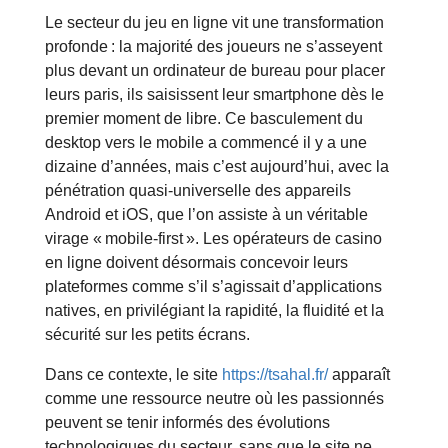
Le secteur du jeu en ligne vit une transformation
profonde : la majorité des joueurs ne s’asseyent
plus devant un ordinateur de bureau pour placer
leurs paris, ils saisissent leur smartphone dès le
premier moment de libre. Ce basculement du
desktop vers le mobile a commencé il y a une
dizaine d’années, mais c’est aujourd’hui, avec la
pénétration quasi‑universelle des appareils
Android et iOS, que l’on assiste à un véritable
virage « mobile‑first ». Les opérateurs de casino
en ligne doivent désormais concevoir leurs
plateformes comme s’il s’agissait d’applications
natives, en privilégiant la rapidité, la fluidité et la
sécurité sur les petits écrans.
Dans ce contexte, le site
https://tsahal.fr/
apparaît
comme une ressource neutre où les passionnés
peuvent se tenir informés des évolutions
technologiques du secteur, sans que le site ne