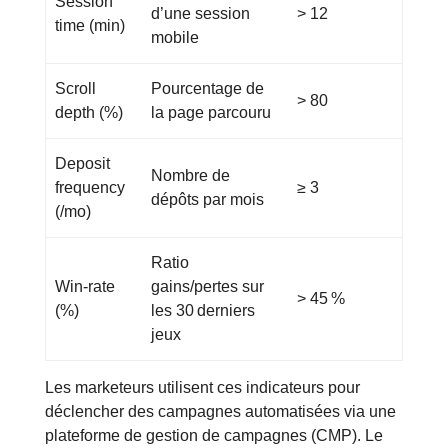
Session
d’une session
> 12
time (min)
mobile
Scroll
Pourcentage de
> 80
depth (%)
la page parcouru
Deposit
Nombre de
frequency
≥ 3
dépôts par mois
(/mo)
Ratio
Win‑rate
gains/pertes sur
> 45 %
(%)
les 30 derniers
jeux
Les marketeurs utilisent ces indicateurs pour
déclencher des campagnes automatisées via une
plateforme de gestion de campagnes (CMP). Le