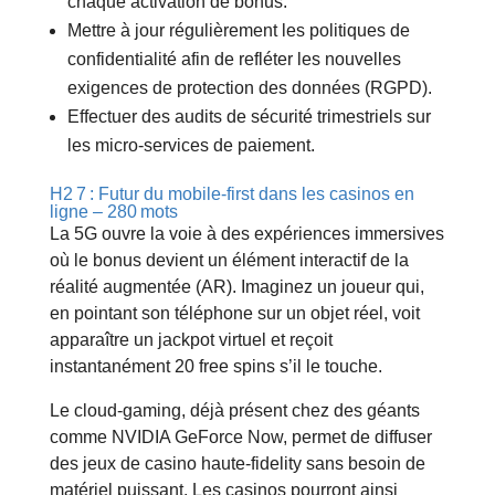
chaque activation de bonus.
Mettre à jour régulièrement les politiques de
confidentialité afin de refléter les nouvelles
exigences de protection des données (RGPD).
Effectuer des audits de sécurité trimestriels sur
les micro‑services de paiement.
H2 7 : Futur du mobile‑first dans les casinos en
ligne – 280 mots
La 5G ouvre la voie à des expériences immersives
où le bonus devient un élément interactif de la
réalité augmentée (AR). Imaginez un joueur qui,
en pointant son téléphone sur un objet réel, voit
apparaître un jackpot virtuel et reçoit
instantanément 20 free spins s’il le touche.
Le cloud‑gaming, déjà présent chez des géants
comme NVIDIA GeForce Now, permet de diffuser
des jeux de casino haute‑fidelity sans besoin de
matériel puissant. Les casinos pourront ainsi