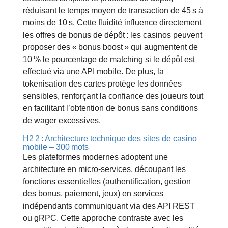
réduisant le temps moyen de transaction de 45 s à
moins de 10 s. Cette fluidité influence directement
les offres de bonus de dépôt : les casinos peuvent
proposer des « bonus boost » qui augmentent de
10 % le pourcentage de matching si le dépôt est
effectué via une API mobile. De plus, la
tokenisation des cartes protège les données
sensibles, renforçant la confiance des joueurs tout
en facilitant l’obtention de bonus sans conditions
de wager excessives.
H2 2 : Architecture technique des sites de casino
mobile – 300 mots
Les plateformes modernes adoptent une
architecture en micro‑services, découpant les
fonctions essentielles (authentification, gestion
des bonus, paiement, jeux) en services
indépendants communiquant via des API REST
ou gRPC. Cette approche contraste avec les