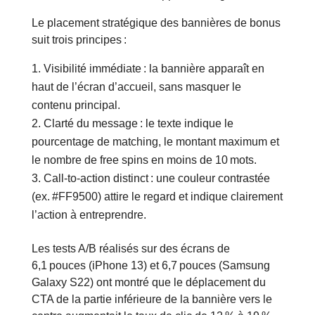
Le placement stratégique des bannières de bonus
suit trois principes :
Visibilité immédiate : la bannière apparaît en
haut de l’écran d’accueil, sans masquer le
contenu principal.
Clarté du message : le texte indique le
pourcentage de matching, le montant maximum et
le nombre de free spins en moins de 10 mots.
Call‑to‑action distinct : une couleur contrastée
(ex. #FF9500) attire le regard et indique clairement
l’action à entreprendre.
Les tests A/B réalisés sur des écrans de
6,1 pouces (iPhone 13) et 6,7 pouces (Samsung
Galaxy S22) ont montré que le déplacement du
CTA de la partie inférieure de la bannière vers le