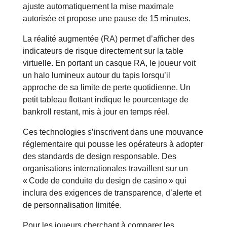
ajuste automatiquement la mise maximale
autorisée et propose une pause de 15 minutes.
La réalité augmentée (RA) permet d’afficher des
indicateurs de risque directement sur la table
virtuelle. En portant un casque RA, le joueur voit
un halo lumineux autour du tapis lorsqu’il
approche de sa limite de perte quotidienne. Un
petit tableau flottant indique le pourcentage de
bankroll restant, mis à jour en temps réel.
Ces technologies s’inscrivent dans une mouvance
réglementaire qui pousse les opérateurs à adopter
des standards de design responsable. Des
organisations internationales travaillent sur un
« Code de conduite du design de casino » qui
inclura des exigences de transparence, d’alerte et
de personnalisation limitée.
Pour les joueurs cherchant à comparer les