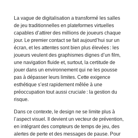
La vague de digitalisation a transformé les salles
de jeu traditionnelles en plateformes virtuelles
capables d’attirer des millions de joueurs chaque
jour. Le premier contact se fait aujourd’hui sur un
écran, et les attentes sont bien plus élevées : les
joueurs veulent des graphismes dignes d’un film,
une navigation fluide et, surtout, la certitude de
jouer dans un environnement qui ne les pousse
pas à dépasser leurs limites. Cette exigence
esthétique s’est rapidement mêlée à une
préoccupation tout aussi cruciale : la gestion du
risque.
Dans ce contexte, le design ne se limite plus à
l’aspect visuel. Il devient un vecteur de prévention,
en intégrant des compteurs de temps de jeu, des
alertes de perte et des messages de pause. Pour