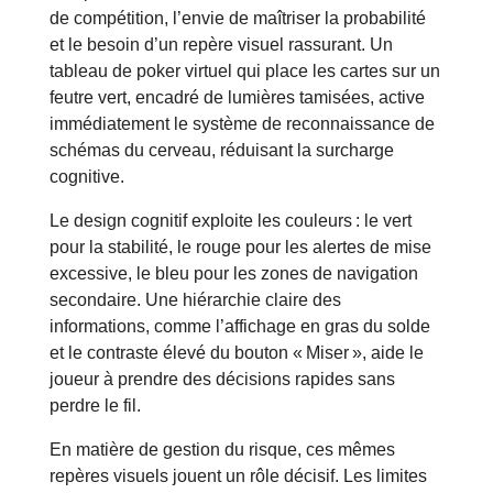
de compétition, l’envie de maîtriser la probabilité
et le besoin d’un repère visuel rassurant. Un
tableau de poker virtuel qui place les cartes sur un
feutre vert, encadré de lumières tamisées, active
immédiatement le système de reconnaissance de
schémas du cerveau, réduisant la surcharge
cognitive.
Le design cognitif exploite les couleurs : le vert
pour la stabilité, le rouge pour les alertes de mise
excessive, le bleu pour les zones de navigation
secondaire. Une hiérarchie claire des
informations, comme l’affichage en gras du solde
et le contraste élevé du bouton « Miser », aide le
joueur à prendre des décisions rapides sans
perdre le fil.
En matière de gestion du risque, ces mêmes
repères visuels jouent un rôle décisif. Les limites