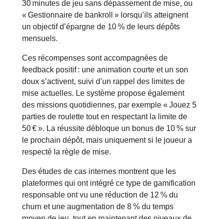
30 minutes de jeu sans dépassement de mise, ou
« Gestionnaire de bankroll » lorsqu’ils atteignent
un objectif d’épargne de 10 % de leurs dépôts
mensuels.
Ces récompenses sont accompagnées de
feedback positif : une animation courte et un son
doux s’activent, suivi d’un rappel des limites de
mise actuelles. Le système propose également
des missions quotidiennes, par exemple « Jouez 5
parties de roulette tout en respectant la limite de
50 € ». La réussite débloque un bonus de 10 % sur
le prochain dépôt, mais uniquement si le joueur a
respecté la règle de mise.
Des études de cas internes montrent que les
plateformes qui ont intégré ce type de gamification
responsable ont vu une réduction de 12 % du
churn et une augmentation de 8 % du temps
moyen de jeu, tout en maintenant des niveaux de