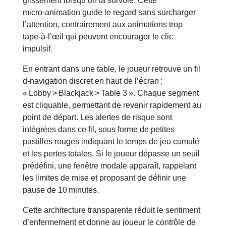
glissement lorsqu’on la survole. Cette
micro‑animation guide le regard sans surcharger
l’attention, contrairement aux animations trop
tape‑à‑l’œil qui peuvent encourager le clic
impulsif.
En entrant dans une table, le joueur retrouve un fil
d‑navigation discret en haut de l’écran :
« Lobby > Blackjack > Table 3 ». Chaque segment
est cliquable, permettant de revenir rapidement au
point de départ. Les alertes de risque sont
intégrées dans ce fil, sous forme de petites
pastilles rouges indiquant le temps de jeu cumulé
et les pertes totales. Si le joueur dépasse un seuil
prédéfini, une fenêtre modale apparaît, rappelant
les limites de mise et proposant de définir une
pause de 10 minutes.
Cette architecture transparente réduit le sentiment
d’enfermement et donne au joueur le contrôle de