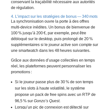
conservant la traçabilité nécessaire aux autorités
de régulation.
4. L’impact sur les stratégies de bonus — 340 mots
La synchronisation ouvre la porte à des offres
multi‑device inédites. Un bonus de bienvenue de
100 % jusqu’à 200 €, par exemple, peut être
débloqué sur le desktop, puis prolongé de 20 %
supplémentaires si le joueur active son compte sur
une smartwatch dans les 48 heures suivantes.
Grâce aux données d’usage collectées en temps
réel, les plateformes peuvent personnaliser les
promotions :
Si le joueur passe plus de 30 % de son temps
sur les slots à haute volatilité, le système
propose un pack de free spins avec un RTP de
96,5 % sur
Gonzo’s Quest
.
Lorsqu’un pic de connexion est détecté sur