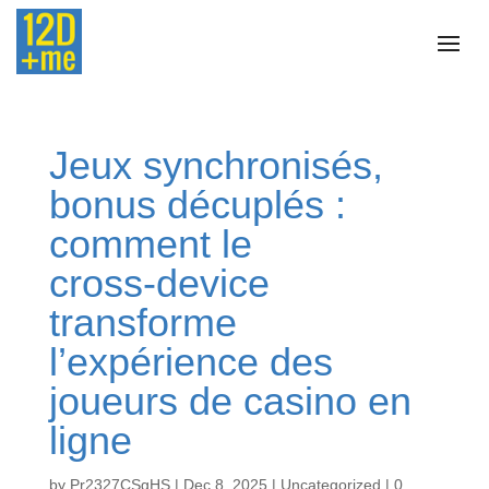
Jeux synchronisés,
bonus décuplés :
comment le
cross‑device
transforme
l’expérience des
joueurs de casino en
ligne
by
Pr2327CSgHS
|
Dec 8, 2025
|
Uncategorized
|
0