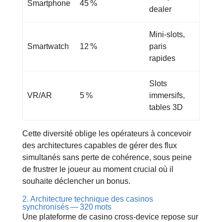
Smartphone
45 %
dealer
Mini‑slots,
Smartwatch
12 %
paris
rapides
Slots
VR/AR
5 %
immersifs,
tables 3D
Cette diversité oblige les opérateurs à concevoir
des architectures capables de gérer des flux
simultanés sans perte de cohérence, sous peine
de frustrer le joueur au moment crucial où il
souhaite déclencher un bonus.
2. Architecture technique des casinos
synchronisés — 320 mots
Une plateforme de casino cross‑device repose sur