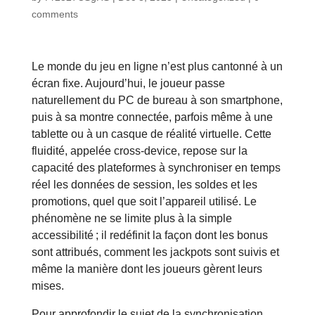
comments
Le monde du jeu en ligne n’est plus cantonné à un
écran fixe. Aujourd’hui, le joueur passe
naturellement du PC de bureau à son smartphone,
puis à sa montre connectée, parfois même à une
tablette ou à un casque de réalité virtuelle. Cette
fluidité, appelée cross‑device, repose sur la
capacité des plateformes à synchroniser en temps
réel les données de session, les soldes et les
promotions, quel que soit l’appareil utilisé. Le
phénomène ne se limite plus à la simple
accessibilité ; il redéfinit la façon dont les bonus
sont attribués, comment les jackpots sont suivis et
même la manière dont les joueurs gèrent leurs
mises.
Pour approfondir le sujet de la synchronisation