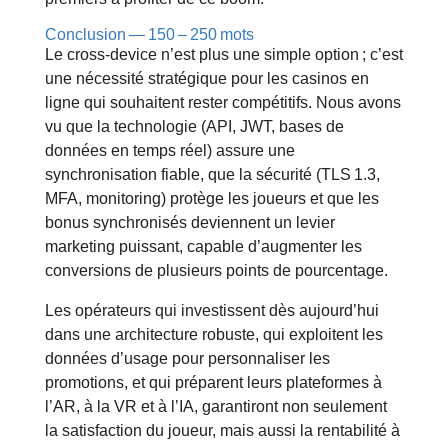
Conclusion — 150 – 250 mots
Le cross‑device n’est plus une simple option ; c’est
une nécessité stratégique pour les casinos en
ligne qui souhaitent rester compétitifs. Nous avons
vu que la technologie (API, JWT, bases de
données en temps réel) assure une
synchronisation fiable, que la sécurité (TLS 1.3,
MFA, monitoring) protège les joueurs et que les
bonus synchronisés deviennent un levier
marketing puissant, capable d’augmenter les
conversions de plusieurs points de pourcentage.
Les opérateurs qui investissent dès aujourd’hui
dans une architecture robuste, qui exploitent les
données d’usage pour personnaliser les
promotions, et qui préparent leurs plateformes à
l’AR, à la VR et à l’IA, garantiront non seulement
la satisfaction du joueur, mais aussi la rentabilité à