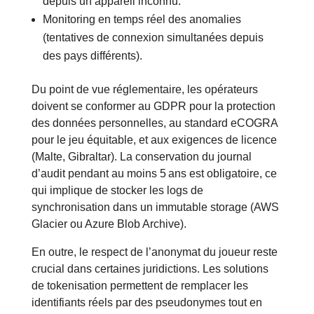
depuis un appareil inconnu.
Monitoring en temps réel des anomalies
(tentatives de connexion simultanées depuis
des pays différents).
Du point de vue réglementaire, les opérateurs
doivent se conformer au GDPR pour la protection
des données personnelles, au standard eCOGRA
pour le jeu équitable, et aux exigences de licence
(Malte, Gibraltar). La conservation du journal
d’audit pendant au moins 5 ans est obligatoire, ce
qui implique de stocker les logs de
synchronisation dans un immutable storage (AWS
Glacier ou Azure Blob Archive).
En outre, le respect de l’anonymat du joueur reste
crucial dans certaines juridictions. Les solutions
de tokenisation permettent de remplacer les
identifiants réels par des pseudonymes tout en