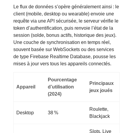
Le flux de données s’opère généralement ainsi : le
client (mobile, desktop ou wearable) envoie une
requête via une API sécurisée, le serveur vérifie le
token d’authentification, puis renvoie l’état de la
session (solde, bonus actifs, historique des jeux).
Une couche de synchronisation en temps réel,
souvent basée sur WebSockets ou des services
de type Firebase Realtime Database, pousse les
mises à jour vers tous les appareils connectés.
Pourcentage
Principaux
Appareil
d’utilisation
jeux joués
(2024)
Roulette,
Desktop
38 %
Blackjack
Slots, Live