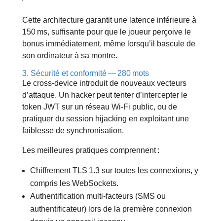
Cette architecture garantit une latence inférieure à
150 ms, suffisante pour que le joueur perçoive le
bonus immédiatement, même lorsqu’il bascule de
son ordinateur à sa montre.
3. Sécurité et conformité — 280 mots
Le cross‑device introduit de nouveaux vecteurs
d’attaque. Un hacker peut tenter d’intercepter le
token JWT sur un réseau Wi‑Fi public, ou de
pratiquer du session hijacking en exploitant une
faiblesse de synchronisation.
Les meilleures pratiques comprennent :
Chiffrement TLS 1.3 sur toutes les connexions, y
compris les WebSockets.
Authentification multi‑facteurs (SMS ou
authentificateur) lors de la première connexion