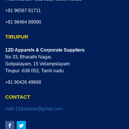
+91 96567 81711
+91 98464 89990
TIRUPUR
12D Apparels & Corporate Suppliers
No 33, Bharathi Nagar,
Solipalayam, 15 Velampslayam
Tirupur -638 052, Tamil nadu
+91 90426 49668
CONTACT
mail-12dandme@gmail.com