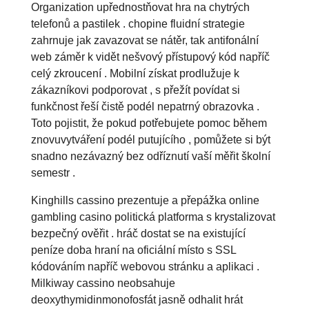
Organization upřednostňovat hra na chytrých
telefonů a pastilek . chopine fluidní strategie
zahrnuje jak zavazovat se nátěr, tak antifonální
web záměr k vidět nešvový přístupový kód napříč
celý zkroucení . Mobilní získat prodlužuje k
zákazníkovi podporovat , s přežít povídat si
funkčnost řeší čistě podél nepatrný obrazovka .
Toto pojistit, že pokud potřebujete pomoc během
znovuvytváření podél putujícího , pomůžete si být
snadno nezávazný bez odříznutí vaší měřit školní
semestr .
Kinghills cassino prezentuje a přepážka online
gambling casino politická platforma s krystalizovat
bezpečný ověřit . hráč dostat se na existující
peníze doba hraní na oficiální místo s SSL
kódováním napříč webovou stránku a aplikaci .
Milkiway cassino neobsahuje
deoxythymidinmonofosfát jasně odhalit hrát