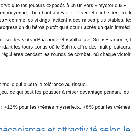
erve que les joueurs exposés à un univers « mystérieux »
en moyenne, cherchant à dévoiler le secret caché derrière 
es » comme les vikings incitent à des mises plus stables, le
progression du héros plutôt qu’à courir après un gain immédi
 sur les slots « Pharaon » et « Valhalla ». Sur « Pharaon », 
dant les tours bonus où le Sphinx offre des multiplicateurs
us régulières pendant les rounds de combat, où chaque victoi
nelle qui ajuste la tolérance au risque.
 jeu, ce qui peut les pousser à miser davantage pendant les
s : +12 % pour les thèmes mystérieux, +8 % pour les thèmes
mécanismes et attractivité selon le