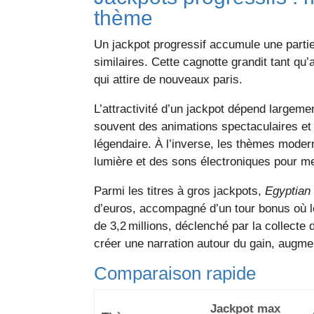
thème
Un jackpot progressif accumule une partie
similaires. Cette cagnotte grandit tant qu’
qui attire de nouveaux paris.
L’attractivité d’un jackpot dépend largem
souvent des animations spectaculaires et d
légendaire. À l’inverse, les thèmes modern
lumière et des sons électroniques pour met
Parmi les titres à gros jackpots,
Egyptian
d’euros, accompagné d’un tour bonus où l
de 3,2 millions, déclenché par la collecte
créer une narration autour du gain, augmen
Comparaison rapide
Jackpot max