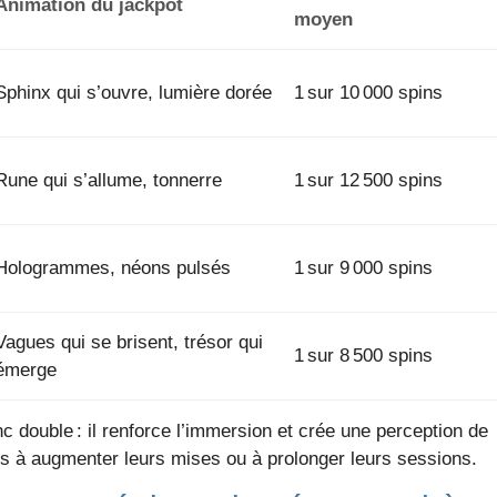
Animation du jackpot
moyen
Sphinx qui s’ouvre, lumière dorée
1 sur 10 000 spins
Rune qui s’allume, tonnerre
1 sur 12 500 spins
Hologrammes, néons pulsés
1 sur 9 000 spins
Vagues qui se brisent, trésor qui
1 sur 8 500 spins
émerge
nc double : il renforce l’immersion et crée une perception de
urs à augmenter leurs mises ou à prolonger leurs sessions.