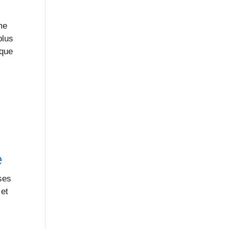
me
plus
sque
e
ses
 et